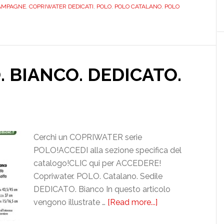
DEDICATO.
MPAGNE
,
COPRIWATER DEDICATI
,
POLO
,
POLO CATALANO
,
POLO
DILPOLOCCHMP
 BIANCO. DEDICATO.
Cerchi un COPRIWATER serie
POLO!ACCEDI alla sezione specifica del
catalogo!CLIC qui per ACCEDERE!
Copriwater. POLO. Catalano. Sedile
DEDICATO. Bianco In questo articolo
vengono illustrate …
[Read more...]
about
CATALANO.