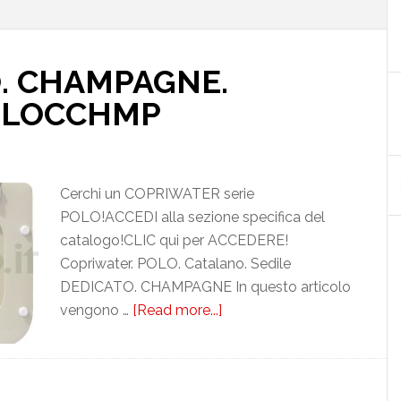
. CHAMPAGNE.
OLOCCHMP
Cerchi un COPRIWATER serie
POLO!ACCEDI alla sezione specifica del
catalogo!CLIC qui per ACCEDERE!
Copriwater. POLO. Catalano. Sedile
DEDICATO. CHAMPAGNE In questo articolo
vengono …
[Read more...]
about
CATALANO.
POLO.
CHAMPAGNE.