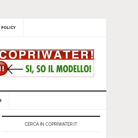
POLICY
rimary
idebar
CERCA IN COPRIWATER.IT