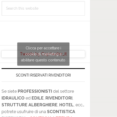
Search
this
website
Clicca per accettare i
Tweets by Copriwater_it
cookie di marketing e
abilitare questo contenuto
SCONTI RISERVATI RIVENDITORI
Se siete
PROFESSIONISTI
del settore
IDRAULICO
ed
EDILE
,
RIVENDITORI
,
STRUTTURE ALBERGHIERE
,
HOTEL
, ecc…
potrete usufruire di una
SCONTISTICA