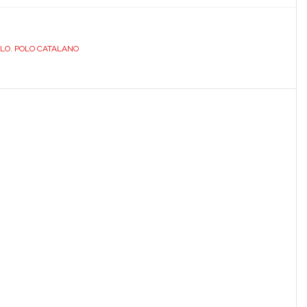
POLO.
BIANCO.
DEDICATO.
O
,
POLO CATALANO
DILPOLOCBIEU