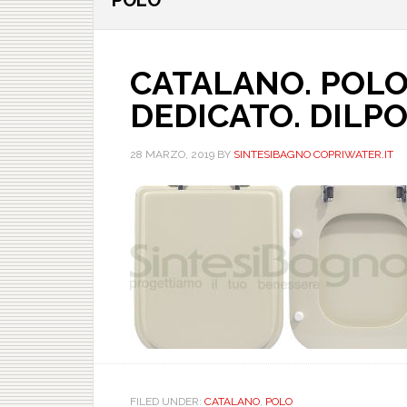
POLO
CATALANO. POLO
DEDICATO. DILP
28 MARZO, 2019
BY
SINTESIBAGNO COPRIWATER.IT
FILED UNDER:
CATALANO
,
POLO