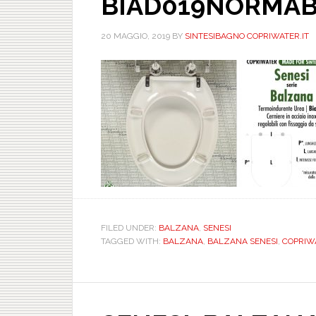
BIAD019NORMAB
20 MAGGIO, 2019
BY
SINTESIBAGNO COPRIWATER.IT
FILED UNDER:
BALZANA
,
SENESI
TAGGED WITH:
BALZANA
,
BALZANA SENESI
,
COPRIWAT