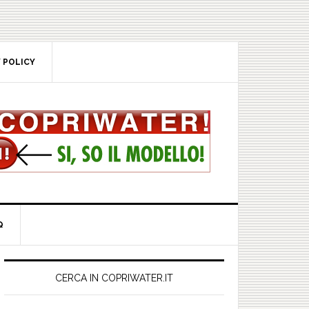
POLICY
rimary
idebar
CERCA IN COPRIWATER.IT