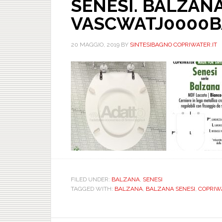
SENESI. BALZANA
VASCWATJ0000B
20 MAGGIO, 2019
BY
SINTESIBAGNO COPRIWATER.IT
FILED UNDER:
BALZANA
,
SENESI
TAGGED WITH:
BALZANA
,
BALZANA SENESI
,
COPRIWAT