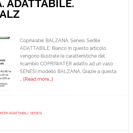
. ADATTABILE.
ALZ
Copriwater. BALZANA. Senesi. Sedile
ADATTABILE. Bianco In questo articolo
vengono illustrate le caratteristiche del
ricambio COPRIWATER adatto ad un vaso
SENESI modello BALZANA. Grazie a questa
…
[Read more...]
about
SENESI.
BALZANA.
ADATTABILE.
VASCWATJ0000BALZ
ER ADATTABILI
,
SENESI