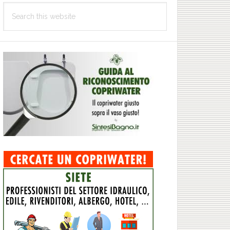
Search
this
website