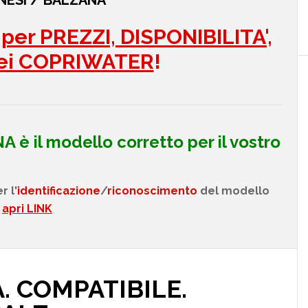
NESI / BALZANA
er PREZZI, DISPONIBILITA',
ei COPRIWATER
!
A
è il modello corretto per il vostro
 l'
identificazione
/
riconoscimento
del modello
apri LINK
. COMPATIBILE.