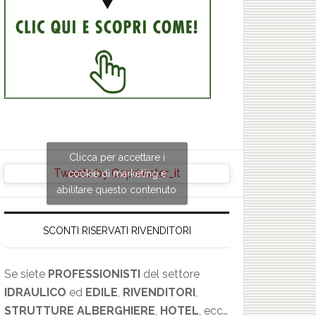
Clicca per accettare i
Tweets by Copriwater_it
cookie di marketing e
abilitare questo contenuto
SCONTI RISERVATI RIVENDITORI
Se siete
PROFESSIONISTI
del settore
IDRAULICO
ed
EDILE
,
RIVENDITORI
,
×
STRUTTURE ALBERGHIERE
,
HOTEL
, ecc…