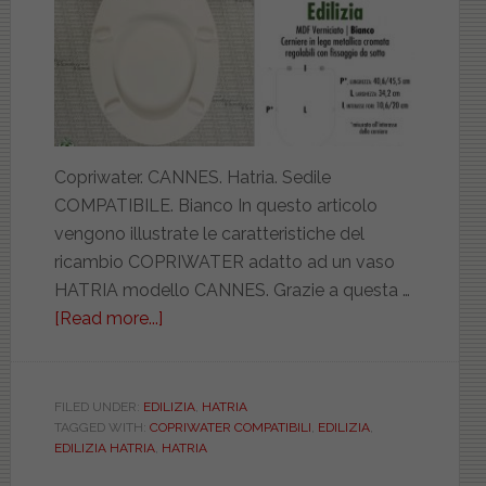
Copriwater. CANNES. Hatria. Sedile
COMPATIBILE. Bianco In questo articolo
vengono illustrate le caratteristiche del
ricambio COPRIWATER adatto ad un vaso
HATRIA modello CANNES. Grazie a questa …
[Read more...]
about
HATRIA.
EDILIZIA.
COMPATIBILE.
FILED UNDER:
EDILIZIA
,
HATRIA
TAGGED WITH:
COPRIWATER COMPATIBILI
,
EDILIZIA
,
PASS365M1801EDIL
EDILIZIA HATRIA
,
HATRIA