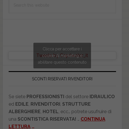
Search
this
website
Clicca per accettare i
Tweets by Copriwater_it
cookie di marketing e
abilitare questo contenuto
SCONTI RISERVATI RIVENDITORI
Se siete
PROFESSIONISTI
del settore
IDRAULICO
ed
EDILE
,
RIVENDITORI
,
STRUTTURE
ALBERGHIERE
,
HOTEL
, ecc… potrete usufruire di
una
SCONTISTICA RISERVATA!
…
CONTINUA
LETTURA
…