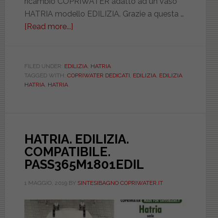
ricambio COPRIWATER adatto ad un vaso
HATRIA modello EDILIZIA. Grazie a questa …
[Read more...]
about
HATRIA.
EDILIZIA.
BIANCO.
FILED UNDER:
EDILIZIA
,
HATRIA
TAGGED WITH:
COPRIWATER DEDICATI
,
EDILIZIA
,
EDILIZIA
DEDICATO.
HATRIA
,
HATRIA
DILELLISBIEUEDIL
HATRIA. EDILIZIA.
COMPATIBILE.
PASS365M1801EDIL
1 MAGGIO, 2019
BY
SINTESIBAGNO COPRIWATER.IT