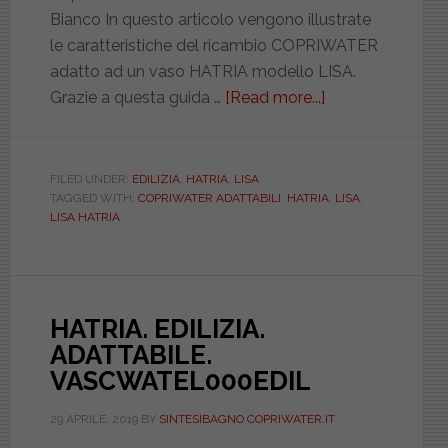
Bianco In questo articolo vengono illustrate
le caratteristiche del ricambio COPRIWATER
adatto ad un vaso HATRIA modello LISA.
Grazie a questa guida …
[Read more...]
about
HATRIA.
LISA.
ADATTABILE.
FILED UNDER:
EDILIZIA
,
HATRIA
,
LISA
TAGGED WITH:
COPRIWATER ADATTABILI
,
HATRIA
,
LISA
,
VASCWATSQ00
LISA HATRIA
HATRIA. EDILIZIA.
ADATTABILE.
VASCWATEL000EDIL
29 APRILE, 2019
BY
SINTESIBAGNO COPRIWATER.IT