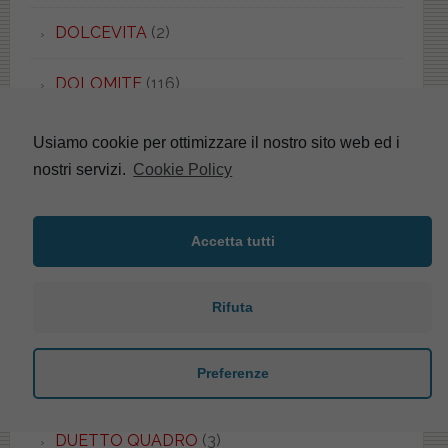
DOLCEVITA
(2)
DOLOMITE
(116)
DONATELLO
(5)
Usiamo cookie per ottimizzare il nostro sito web ed i
nostri servizi.
Cookie Policy
DORECA
(1)
DORICA
(4)
Accetta tutti
DREAM
(1)
Rifuta
DUCCIO
(6)
Preferenze
DUEMILA
(1)
DUETTO QUADRO
(3)