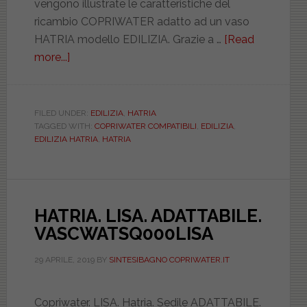
vengono illustrate le caratteristiche del
ricambio COPRIWATER adatto ad un vaso
HATRIA modello EDILIZIA. Grazie a …
[Read
more...]
about
HATRIA.
EDILIZIA.
COMPATIBILE.
FILED UNDER:
EDILIZIA
,
HATRIA
TAGGED WITH:
COPRIWATER COMPATIBILI
,
EDILIZIA
,
BIAD021NORMAEDIL
EDILIZIA HATRIA
,
HATRIA
HATRIA. LISA. ADATTABILE.
VASCWATSQ000LISA
29 APRILE, 2019
BY
SINTESIBAGNO COPRIWATER.IT
Copriwater. LISA. Hatria. Sedile ADATTABILE.