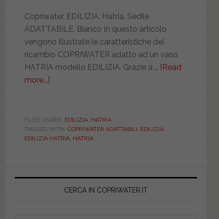
Copriwater. EDILIZIA. Hatria. Sedile
ADATTABILE. Bianco In questo articolo
vengono illustrate le caratteristiche del
ricambio COPRIWATER adatto ad un vaso
HATRIA modello EDILIZIA. Grazie a …
[Read
more...]
about
HATRIA.
EDILIZIA.
ADATTABILE.
FILED UNDER:
EDILIZIA
,
HATRIA
TAGGED WITH:
COPRIWATER ADATTABILI
,
EDILIZIA
,
VASCWATEL000EDIL
EDILIZIA HATRIA
,
HATRIA
Primary
Sidebar
CERCA IN COPRIWATER.IT