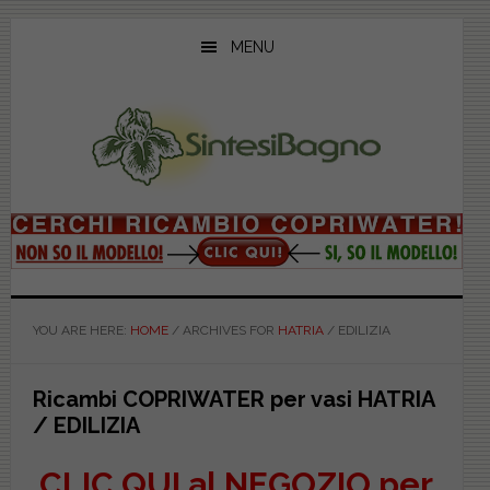
Skip
Skip
Skip
to
to
to
MENU
main
primary
footer
content
sidebar
YOU ARE HERE:
HOME
/
ARCHIVES FOR
HATRIA
/
EDILIZIA
Ricambi COPRIWATER per vasi HATRIA
/ EDILIZIA
CLIC QUI al NEGOZIO per