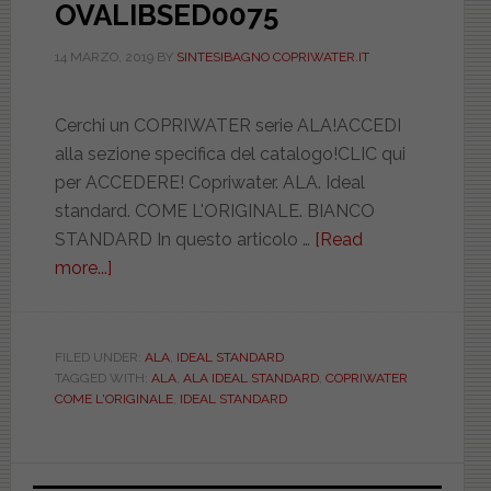
OVALIBSED0075
14 MARZO, 2019
BY
SINTESIBAGNO COPRIWATER.IT
Cerchi un COPRIWATER serie ALA!ACCEDI
alla sezione specifica del catalogo!CLIC qui
per ACCEDERE! Copriwater. ALA. Ideal
standard. COME L'ORIGINALE. BIANCO
STANDARD In questo articolo …
[Read
more...]
about
IDEAL
STANDARD.
ALA.
FILED UNDER:
ALA
,
IDEAL STANDARD
TAGGED WITH:
ALA
,
ALA IDEAL STANDARD
,
COPRIWATER
BIANCO
COME L'ORIGINALE
,
IDEAL STANDARD
STANDARD.
OVALIBSED0075
Primary