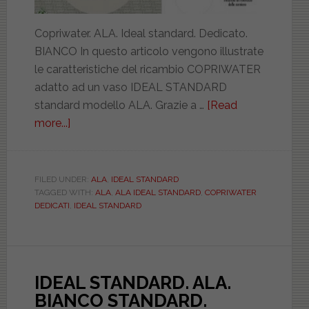
Copriwater. ALA. Ideal standard. Dedicato.
BIANCO In questo articolo vengono illustrate
le caratteristiche del ricambio COPRIWATER
adatto ad un vaso IDEAL STANDARD
standard modello ALA. Grazie a …
[Read
more...]
about
IDEAL
STANDARD.
ALA.
FILED UNDER:
ALA
,
IDEAL STANDARD
TAGGED WITH:
ALA
,
ALA IDEAL STANDARD
,
COPRIWATER
CCAPRSIS0100ALA0
DEDICATI
,
IDEAL STANDARD
IDEAL STANDARD. ALA.
BIANCO STANDARD.