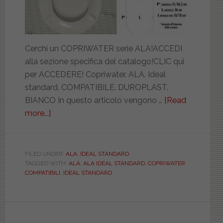
Cerchi un COPRIWATER serie ALA!ACCEDI
alla sezione specifica del catalogo!CLIC qui
per ACCEDERE! Copriwater. ALA. Ideal
standard. COMPATIBILE. DUROPLAST.
BIANCO In questo articolo vengono …
[Read
more...]
about
IDEAL
STANDARD.
ALA.
FILED UNDER:
ALA
,
IDEAL STANDARD
TAGGED WITH:
ALA
,
ALA IDEAL STANDARD
,
COPRIWATER
DUROPLAST.
COMPATIBILI
,
IDEAL STANDARD
ASTFSE166402FIOR