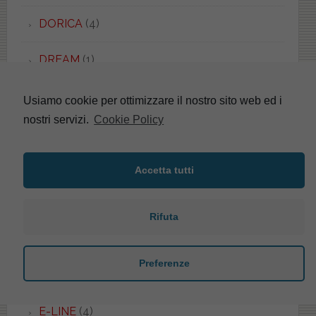
DORICA
(4)
DREAM
(1)
DUCCIO
(6)
Usiamo cookie per ottimizzare il nostro sito web ed i
nostri servizi.
Cookie Policy
DUEMILA
(1)
DUETTO QUADRO
(3)
Accetta tutti
DUETTO TONDO
(1)
Rifuta
DURAPLUS
(8)
Preferenze
DURASTYLE
(1)
E-LINE
(4)