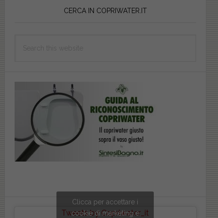
Sidebar
CERCA IN COPRIWATER.IT
Search
this
website
Clicca per accettare i
Tweets by Copriwater_it
cookie di marketing e