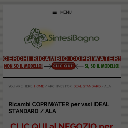
Skip
Skip
Skip
to
to
to
MENU
main
primary
footer
content
sidebar
YOU ARE HERE:
HOME
/
ARCHIVES FOR
IDEAL STANDARD
/
ALA
Ricambi COPRIWATER per vasi IDEAL
STANDARD / ALA
CLIC QUI al NEGOZIO per