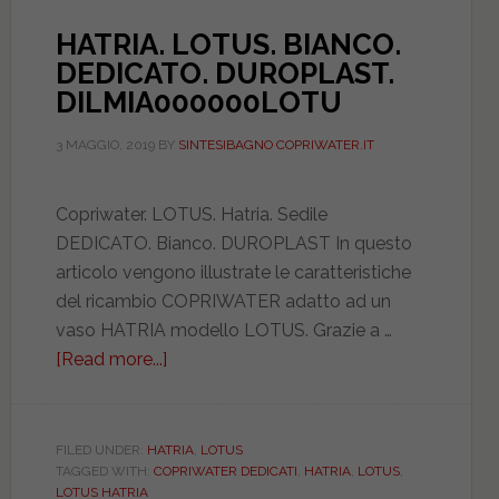
HATRIA. LOTUS. BIANCO.
DEDICATO. DUROPLAST.
DILMIA000000LOTU
3 MAGGIO, 2019
BY
SINTESIBAGNO COPRIWATER.IT
Copriwater. LOTUS. Hatria. Sedile
DEDICATO. Bianco. DUROPLAST In questo
articolo vengono illustrate le caratteristiche
del ricambio COPRIWATER adatto ad un
vaso HATRIA modello LOTUS. Grazie a …
[Read more...]
about
HATRIA.
LOTUS.
BIANCO.
FILED UNDER:
HATRIA
,
LOTUS
TAGGED WITH:
COPRIWATER DEDICATI
,
HATRIA
,
LOTUS
,
DEDICATO.
LOTUS HATRIA