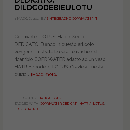
DEDICATO.
DILDCODEBIEULOTU
4 MAGGIO, 2019
BY
SINTESIBAGNO COPRIWATER.IT
Copriwater. LOTUS. Hatria. Sedile
DEDICATO. Bianco In questo articolo
vengono illustrate le caratteristiche del
ricambio COPRIWATER adatto ad un vaso
HATRIA modello LOTUS. Grazie a questa
guida …
[Read more...]
about
HATRIA.
LOTUS.
BIANCO.
FILED UNDER:
HATRIA
,
LOTUS
TAGGED WITH:
COPRIWATER DEDICATI
,
HATRIA
,
LOTUS
,
DEDICATO.
LOTUS HATRIA
DILDCODEBIEULOTU