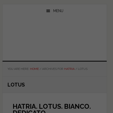
Skip
Skip
Skip
to
to
to
MENU
main
primary
footer
content
sidebar
YOU ARE HERE:
HOME
/
ARCHIVES FOR
HATRIA
/
LOTUS
LOTUS
HATRIA. LOTUS. BIANCO.