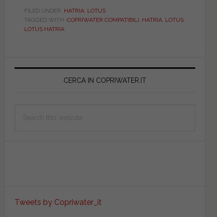
COMPATIBILE.
FILED UNDER:
HATRIA
,
LOTUS
TAGGED WITH:
COPRIWATER COMPATIBILI
,
HATRIA
,
LOTUS
,
BIAD301NORMALOTU
LOTUS HATRIA
Primary
Sidebar
CERCA IN COPRIWATER.IT
Search
this
website
Tweets by Copriwater_it