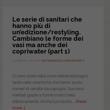
Le serie di sanitari che
hanno più di
un’edizione/restyling.
Cambiano le forme dei
vasi ma anche dei
copriwater (part 1)
22 MARZO, 2020
BY
SINTESIBAGNO COPRIWATER.IT
Ci sono state nella storia dell’arredobagno
tante serie ceramiche che hanno avuto
numeri di vendite da capogiro. Successi
meritati grazie a forme molto belle
stilisticamente. Anche il prodotto …
[Read
more...]
about