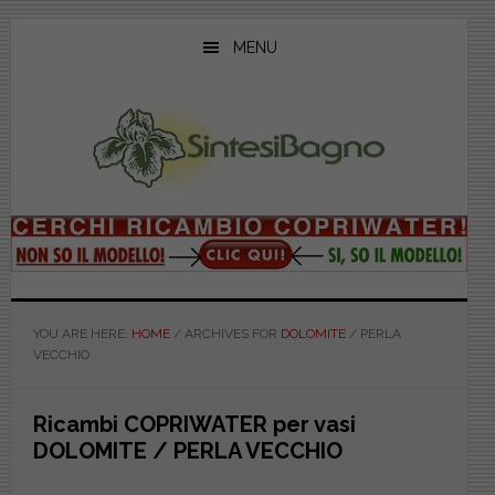
Skip
Skip
Skip
to
to
to
MENU
main
primary
footer
content
sidebar
YOU ARE HERE:
HOME
/
ARCHIVES FOR
DOLOMITE
/
PERLA
VECCHIO
Ricambi COPRIWATER per vasi
DOLOMITE / PERLA VECCHIO