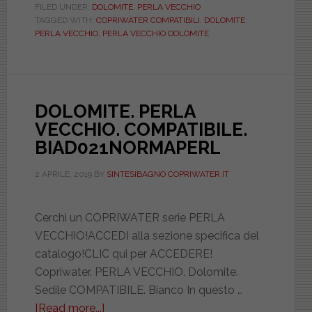
VECCHIO.
FILED UNDER:
DOLOMITE
,
PERLA VECCHIO
TAGGED WITH:
COPRIWATER COMPATIBILI
,
DOLOMITE
,
COMPATIBILE.
PERLA VECCHIO
,
PERLA VECCHIO DOLOMITE
PASS365M1801PERL
DOLOMITE. PERLA
VECCHIO. COMPATIBILE.
BIAD021NORMAPERL
2 APRILE, 2019
BY
SINTESIBAGNO COPRIWATER.IT
Cerchi un COPRIWATER serie PERLA
VECCHIO!ACCEDI alla sezione specifica del
catalogo!CLIC qui per ACCEDERE!
Copriwater. PERLA VECCHIO. Dolomite.
Sedile COMPATIBILE. Bianco In questo …
[Read more...]
about