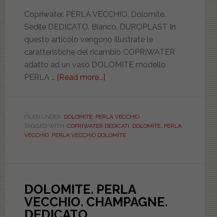
copriwater
Copriwater. PERLA VECCHIO. Dolomite.
(part
Sedile DEDICATO. Bianco. DUROPLAST In
1)
questo articolo vengono illustrate le
caratteristiche del ricambio COPRIWATER
adatto ad un vaso DOLOMITE modello
PERLA …
[Read more...]
about
DOLOMITE.
PERLA
VECCHIO.
FILED UNDER:
DOLOMITE
,
PERLA VECCHIO
TAGGED WITH:
COPRIWATER DEDICATI
,
DOLOMITE
,
PERLA
BIANCO.
VECCHIO
,
PERLA VECCHIO DOLOMITE
DEDICATO.
DUROPLAST.
ASTFSE009702PERL
DOLOMITE. PERLA
VECCHIO. CHAMPAGNE.
DEDICATO.