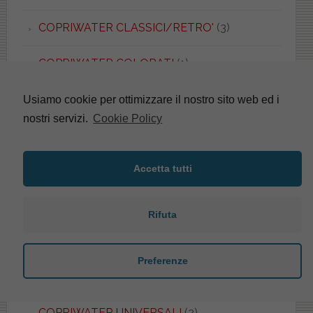
COPRIWATER CLASSICI/RETRO'
(3)
COPRIWATER COLORATI
(1)
COPRIWATER DISABILI
(2)
Usiamo cookie per ottimizzare il nostro sito web ed i
nostri servizi.
Cookie Policy
COPRIWATER FORMA A D
(1)
Accetta tutti
COPRIWATER FORMA OVALE
(1)
COPRIWATER FORMA RETTANGOLARE
(1)
Rifuta
COPRIWATER FORMA SAGOMATA
(3)
Preferenze
COPRIWATER FORMA TONDA/ROTONDA
(1)
COPRIWATER UNIVERSALI
(2)