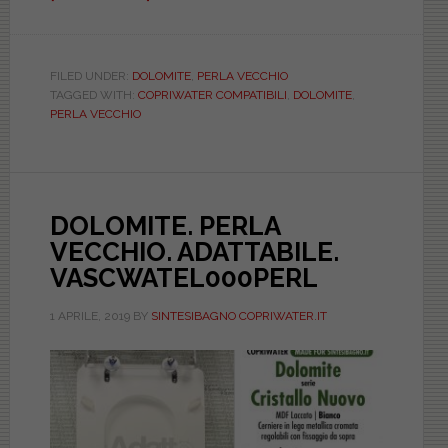
DOLOMITE.
PERLA
VECCHIO.
FILED UNDER:
DOLOMITE
,
PERLA VECCHIO
TAGGED WITH:
COPRIWATER COMPATIBILI
,
DOLOMITE
,
COMPATIBILE.
PERLA VECCHIO
BIAD021NORMAPERL
DOLOMITE. PERLA
VECCHIO. ADATTABILE.
VASCWATEL000PERL
1 APRILE, 2019
BY
SINTESIBAGNO COPRIWATER.IT