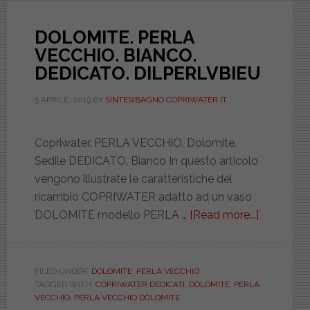
DOLOMITE. PERLA
VECCHIO. BIANCO.
DEDICATO. DILPERLVBIEU
5 APRILE, 2019
BY
SINTESIBAGNO COPRIWATER.IT
Copriwater. PERLA VECCHIO. Dolomite.
Sedile DEDICATO. Bianco In questo articolo
vengono illustrate le caratteristiche del
ricambio COPRIWATER adatto ad un vaso
DOLOMITE modello PERLA …
[Read more...]
about
DOLOMIT
PERLA
VECCHIO
FILED UNDER:
DOLOMITE
,
PERLA VECCHIO
TAGGED WITH:
COPRIWATER DEDICATI
,
DOLOMITE
,
PERLA
BIANCO.
VECCHIO
,
PERLA VECCHIO DOLOMITE
DEDICAT