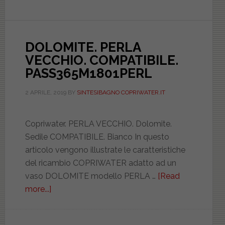
DILPERL
DOLOMITE. PERLA
VECCHIO. COMPATIBILE.
PASS365M1801PERL
2 APRILE, 2019
BY
SINTESIBAGNO COPRIWATER.IT
Copriwater. PERLA VECCHIO. Dolomite.
Sedile COMPATIBILE. Bianco In questo
articolo vengono illustrate le caratteristiche
del ricambio COPRIWATER adatto ad un
vaso DOLOMITE modello PERLA …
[Read
more...]
about
DOLOMITE.
PERLA