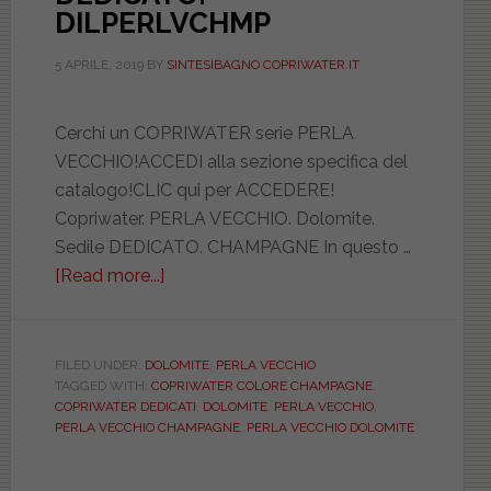
DILPERLVCHMP
5 APRILE, 2019
BY
SINTESIBAGNO COPRIWATER.IT
Cerchi un COPRIWATER serie PERLA
VECCHIO!ACCEDI alla sezione specifica del
catalogo!CLIC qui per ACCEDERE!
Copriwater. PERLA VECCHIO. Dolomite.
Sedile DEDICATO. CHAMPAGNE In questo …
[Read more...]
about
DOLOMITE.
PERLA
VECCHIO.
FILED UNDER:
DOLOMITE
,
PERLA VECCHIO
TAGGED WITH:
COPRIWATER COLORE CHAMPAGNE
,
CHAMPAGNE.
COPRIWATER DEDICATI
,
DOLOMITE
,
PERLA VECCHIO
,
DEDICATO.
PERLA VECCHIO CHAMPAGNE
,
PERLA VECCHIO DOLOMITE
DILPERLVCHMP