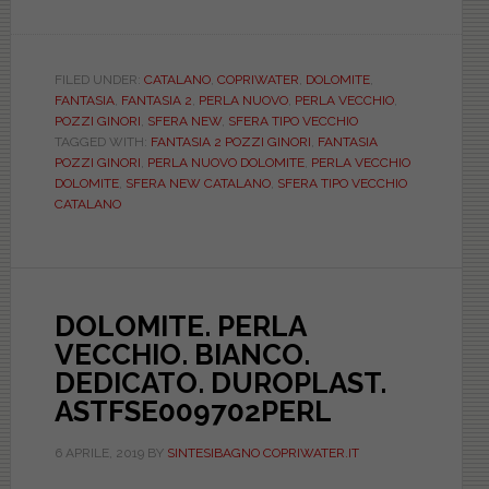
Le
serie
di
FILED UNDER:
CATALANO
,
COPRIWATER
,
DOLOMITE
,
FANTASIA
,
FANTASIA 2
,
PERLA NUOVO
,
PERLA VECCHIO
,
sanitari
POZZI GINORI
,
SFERA NEW
,
SFERA TIPO VECCHIO
che
TAGGED WITH:
FANTASIA 2 POZZI GINORI
,
FANTASIA
hanno
POZZI GINORI
,
PERLA NUOVO DOLOMITE
,
PERLA VECCHIO
DOLOMITE
,
SFERA NEW CATALANO
,
SFERA TIPO VECCHIO
più
CATALANO
di
un’edizione/restyling.
Cambiano
le
DOLOMITE. PERLA
forme
VECCHIO. BIANCO.
dei
DEDICATO. DUROPLAST.
vasi
ASTFSE009702PERL
ma
anche
6 APRILE, 2019
BY
SINTESIBAGNO COPRIWATER.IT
dei