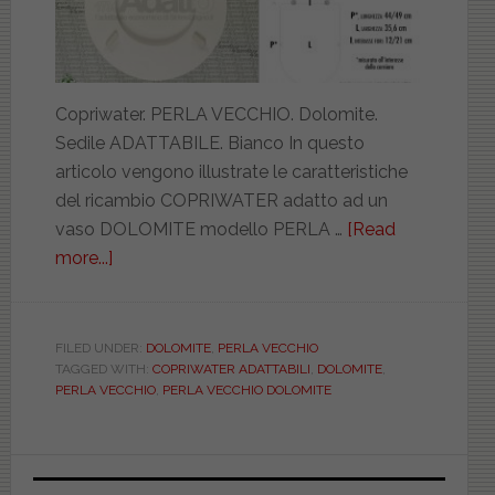
Copriwater. PERLA VECCHIO. Dolomite.
Sedile ADATTABILE. Bianco In questo
articolo vengono illustrate le caratteristiche
del ricambio COPRIWATER adatto ad un
vaso DOLOMITE modello PERLA …
[Read
more...]
about
DOLOMITE.
PERLA
VECCHIO.
FILED UNDER:
DOLOMITE
,
PERLA VECCHIO
TAGGED WITH:
COPRIWATER ADATTABILI
,
DOLOMITE
,
ADATTABILE.
PERLA VECCHIO
,
PERLA VECCHIO DOLOMITE
VASCWATEL000PERL
Primary