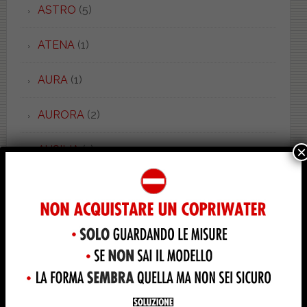
ASTRO
(5)
ATENA
(1)
AURA
(1)
AURORA
(2)
×
AUSILIA
(1)
AVANT
(8)
AXA
(21)
AXA 2
(4)
AXA ONE
(3)