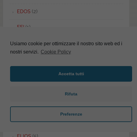
EDOS
(2)
EFI
(1)
EGG
(2)
Usiamo cookie per ottimizzare il nostro sito web ed i
nostri servizi.
Cookie Policy
EGO
(2)
EL1
(1)
Accetta tutti
ELCA
(2)
Rifuta
ELEGANT
(1)
Preferenze
ELENA
(4)
ELIOS
(5)