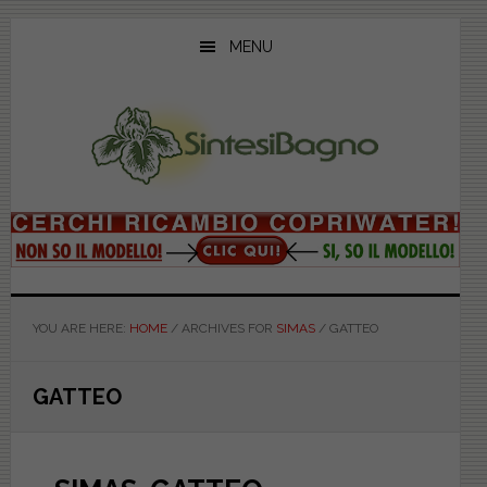
Skip
Skip
Skip
to
to
to
MENU
main
primary
footer
content
sidebar
YOU ARE HERE:
HOME
/
ARCHIVES FOR
SIMAS
/
GATTEO
GATTEO