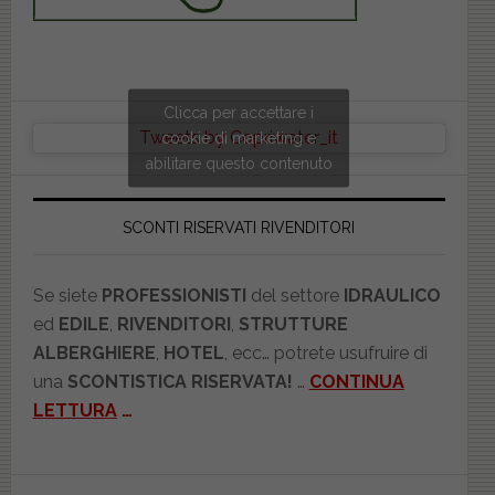
Clicca per accettare i
Tweets by Copriwater_it
cookie di marketing e
abilitare questo contenuto
SCONTI RISERVATI RIVENDITORI
Se siete
PROFESSIONISTI
del settore
IDRAULICO
ed
EDILE
,
RIVENDITORI
,
STRUTTURE
ALBERGHIERE
,
HOTEL
, ecc… potrete usufruire di
una
SCONTISTICA RISERVATA!
…
CONTINUA
LETTURA
…