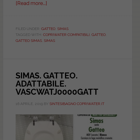
[Read more...]
about
SIMAS.
GATTEO.
COMPATIBILE.
FILED UNDER:
GATTEO
,
SIMAS
TAGGED WITH:
COPRIWATER COMPATIBILI
,
GATTEO
,
BIAD021NORMAGATT
GATTEO SIMAS
,
SIMAS
SIMAS. GATTEO.
ADATTABILE.
VASCWATJ0000GATT
16 APRILE, 2019
BY
SINTESIBAGNO COPRIWATER.IT