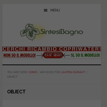
Skip
Skip
Skip
to
to
to
MENU
main
primary
footer
content
sidebar
YOU ARE HERE:
HOME
/
ARCHIVES FOR
LAUFEN-DURAVIT
/
OBJECT
OBJECT