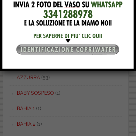
AUSILIA
(1)
AVANT
(8)
AXA
(21)
AXA 2
(4)
AXA ONE
(3)
AZZURRA
(53)
BABY SOSPESO
(1)
BAHIA 1
(1)
BAHIA 2
(1)