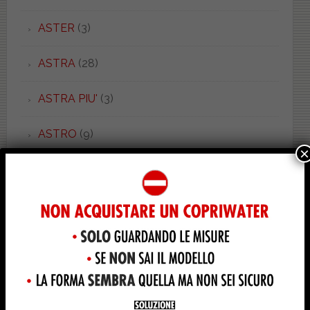
ASTER
(3)
ASTRA
(28)
ASTRA PIU'
(3)
ASTRO
(9)
×
ASTRO
(5)
ATENA
(1)
AURA
(1)
AURORA
(2)