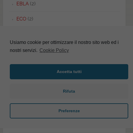
EBLA
(2)
ECO
(2)
EDGE
(1)
Usiamo cookie per ottimizzare il nostro sito web ed i
EDGE QUADRA
(1)
nostri servizi.
Cookie Policy
EDILIZIA
(5)
Accetta tutti
EDOS
(2)
Rifuta
EFI
(1)
EGG
(2)
Preferenze
EGO
(2)