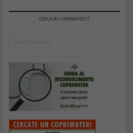
Primary
Sidebar
CERCA IN COPRIWATER.IT
Search
this
website