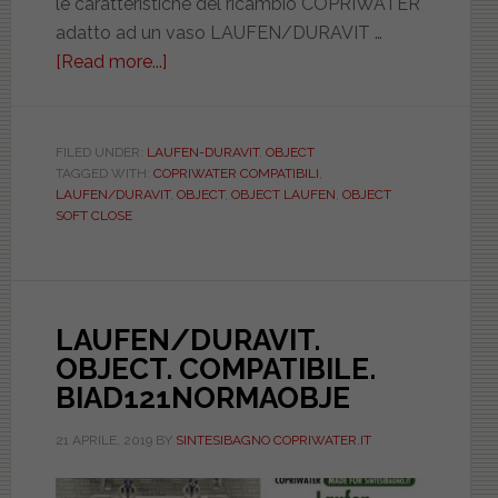
le caratteristiche del ricambio COPRIWATER
adatto ad un vaso LAUFEN/DURAVIT …
[Read more...]
about
LAUFEN/DURAVIT.
OBJECT.
COMPATIBILE.
FILED UNDER:
LAUFEN-DURAVIT
,
OBJECT
TAGGED WITH:
COPRIWATER COMPATIBILI
,
SOFT
LAUFEN/DURAVIT
,
OBJECT
,
OBJECT LAUFEN
,
OBJECT
CLOSE.
SOFT CLOSE
BIAD121NORMAOBJE
LAUFEN/DURAVIT.
OBJECT. COMPATIBILE.
BIAD121NORMAOBJE
21 APRILE, 2019
BY
SINTESIBAGNO COPRIWATER.IT