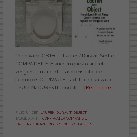
Copriwater. OBJECT. Laufen/Duravit. Sedile
COMPATIBILE. Bianco In questo articolo
vengono illustrate le caratteristiche del
ricambio COPRIWATER adatto ad un vaso
LAUFEN/DURAVIT modello …
[Read more...]
about
LAUFEN/
OBJECT.
COMPATIB
FILED UNDER:
LAUFEN-DURAVIT
,
OBJECT
TAGGED WITH:
COPRIWATER COMPATIBILI
,
BIAD121
LAUFEN/DURAVIT
,
OBJECT
,
OBJECT LAUFEN