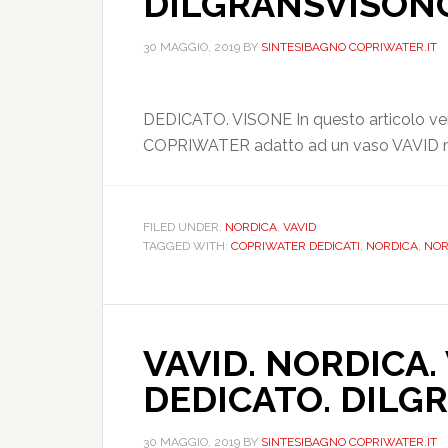
DILGRANSVISON
30 MAGGIO, 2019
BY
SINTESIBAGNO COPRIWATER.IT
DEDICATO. VISONE In questo articolo veng
COPRIWATER adatto ad un vaso VAVID 
FILED UNDER:
NORDICA
,
VAVID
TAGGED WITH:
COPRIWATER DEDICATI
,
NORDICA
,
NOR
VAVID. NORDICA.
DEDICATO. DIL
30 MAGGIO, 2019
BY
SINTESIBAGNO COPRIWATER.IT