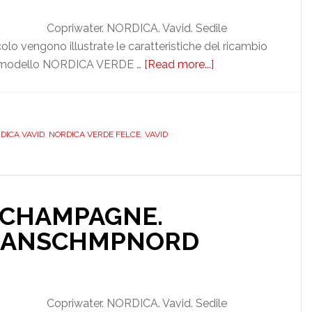
Copriwater. NORDICA. Vavid. Sedile
 vengono illustrate le caratteristiche del ricambio
 modello NORDICA VERDE …
[Read more...]
about
VAVID.
NORDICA.
VERDE
DICA VAVID
,
NORDICA VERDE FELCE
,
VAVID
FELCE.
DEDICATO.
DILGRANSVEFEN
. CHAMPAGNE.
GRANSCHMPNORD
Copriwater. NORDICA. Vavid. Sedile