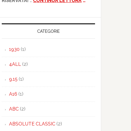
RISERVATA!
…
CONTINUA LETTURA
…
CATEGORIE
1930
(1)
.
4ALL
(2)
O.
9.15
(1)
NSVISONORD
A16
(1)
ABC
(2)
ABSOLUTE CLASSIC
(2)