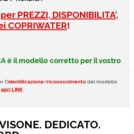
per PREZZI, DISPONIBILITA',
ei COPRIWATER
!
CA
è il modello corretto per il vostro
r l'
identificazione
/
riconoscimento
del modello
:
apri LINK
 VISONE. DEDICATO.