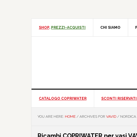
Skip
Skip
Skip
Skip
to
to
to
to
primary
main
primary
footer
navigation
content
sidebar
SHOP
.
PREZZI-ACQUISTI
CHI SIAMO
CATALOGO COPRIWATER
SCONTI RISERVATI
YOU ARE HERE:
HOME
/
ARCHIVES FOR
VAVID
/
NORDICA
Ricambi COPRIWATER per vasi V