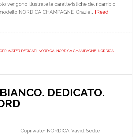
vengono illustrate le caratteristiche del ricambio
 modello NORDICA CHAMPAGNE. Grazie …
[Read
OPRIWATER DEDICATI
,
NORDICA
,
NORDICA CHAMPAGNE
,
NORDICA
 BIANCO. DEDICATO.
ORD
Copriwater. NORDICA. Vavid. Sedile