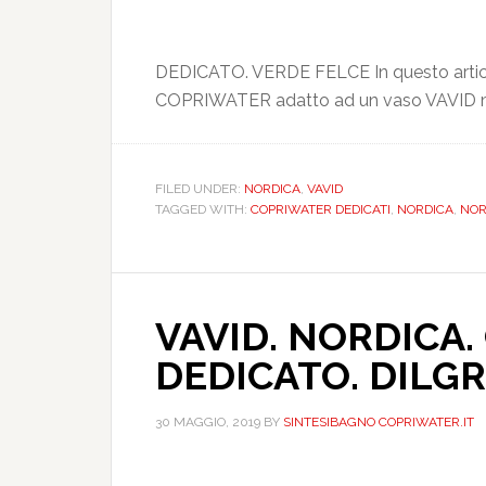
DEDICATO. VERDE FELCE In questo articolo
COPRIWATER adatto ad un vaso VAVID
FILED UNDER:
NORDICA
,
VAVID
TAGGED WITH:
COPRIWATER DEDICATI
,
NORDICA
,
NOR
VAVID. NORDICA
DEDICATO. DIL
30 MAGGIO, 2019
BY
SINTESIBAGNO COPRIWATER.IT