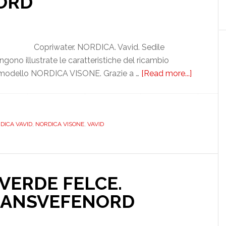
ORD
Copriwater. NORDICA. Vavid. Sedile
ono illustrate le caratteristiche del ricambio
modello NORDICA VISONE. Grazie a …
[Read more...]
about
VAVID.
NORDICA
VISONE.
DICA VAVID
,
NORDICA VISONE
,
VAVID
DEDICAT
DILGRA
 VERDE FELCE.
GRANSVEFENORD