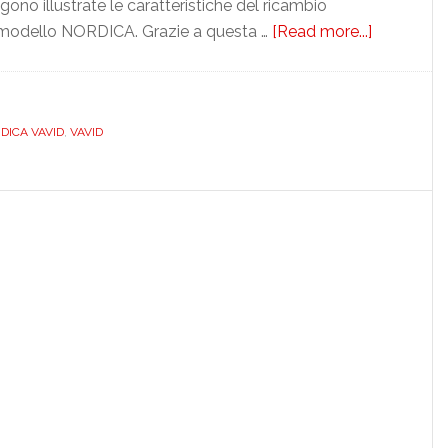
no illustrate le caratteristiche del ricambio
odello NORDICA. Grazie a questa …
[Read more...]
about
VAVID.
NORDICA
BIANCO.
DICA VAVID
,
VAVID
DEDICAT
DILGRAN