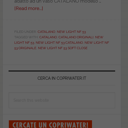
adatto ad un vaso CATALANO modello …
[Read more...]
about
CATALANO.
NEW
LIGHT
FILED UNDER:
CATALANO
,
NEW LIGHT NF 53
TAGGED WITH:
CATALANO
,
CATALANO ORIGINALI
,
NEW
NF
LIGHT NF 53
,
NEW LIGHT NF 53 CATALANO
,
NEW LIGHT NF
53.
53 ORIGINALE
,
NEW LIGHT NF 53 SOFT CLOSE
ORIGINALE.
SOFT
Primary
CLOSE.
CAT5LIFRF00
Sidebar
CERCA IN COPRIWATER.IT
Search
this
website