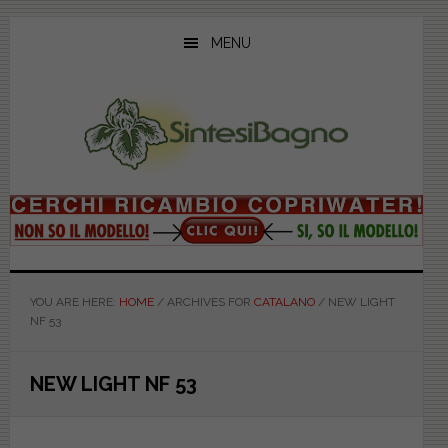
Skip
Skip
Skip
to
to
to
MENU
main
primary
footer
content
sidebar
YOU ARE HERE:
HOME
/
ARCHIVES FOR
CATALANO
/
NEW LIGHT
NF 53
NEW LIGHT NF 53