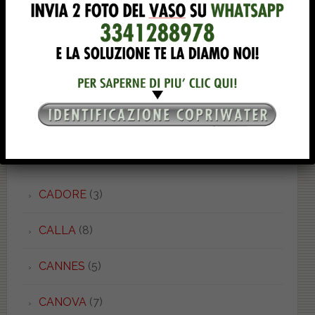
BRAVA
(4)
BRENTA
(2)
BRIO
(3)
C 52 LIGHT
(1)
C 52/54
(5)
CADORE
(3)
CALLA
(8)
CANNES
(5)
CANOVA
(7)