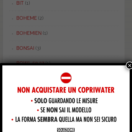
BIT
(1)
BOHEME
(2)
BOHEMIEN
(1)
BONSAI
(3)
BOWL 50.37
(1)
×
BOWL 52.55
(1)
BOWL+ 50.55
(1)
BOWL+ 55.38
(2)
BOWL+ 62.38
(1)