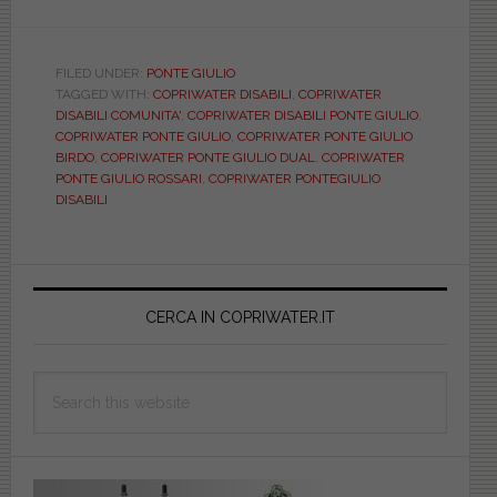
Copriwater
Ponte
Giulio:
FILED UNDER:
PONTE GIULIO
TAGGED WITH:
COPRIWATER DISABILI
,
COPRIWATER
Rossari,
DISABILI COMUNITA'
,
COPRIWATER DISABILI PONTE GIULIO
,
Dual,
COPRIWATER PONTE GIULIO
,
COPRIWATER PONTE GIULIO
Birdo
BIRDO
,
COPRIWATER PONTE GIULIO DUAL
,
COPRIWATER
PONTE GIULIO ROSSARI
,
COPRIWATER PONTEGIULIO
DISABILI
Primary
Sidebar
CERCA IN COPRIWATER.IT
Search
this
website