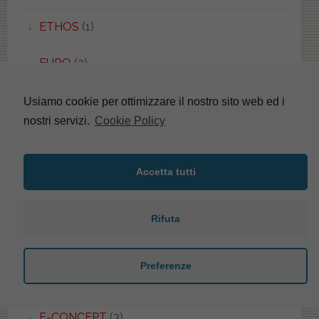
ETHOS
(1)
EURO
(2)
EUROPA
(4)
Usiamo cookie per ottimizzare il nostro sito web ed i
nostri servizi.
Cookie Policy
EUROPA
(5)
EUROPA
(4)
Accetta tutti
EUROPA DUO
(2)
Rifuta
EVOLUTION
(1)
Preferenze
EXEL
(2)
F-CONCEPT
(3)