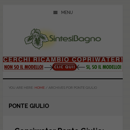
Skip
Skip
Skip
to
to
to
MENU
main
primary
footer
content
sidebar
YOU ARE HERE:
HOME
/
ARCHIVES FOR PONTE GIULIO
PONTE GIULIO