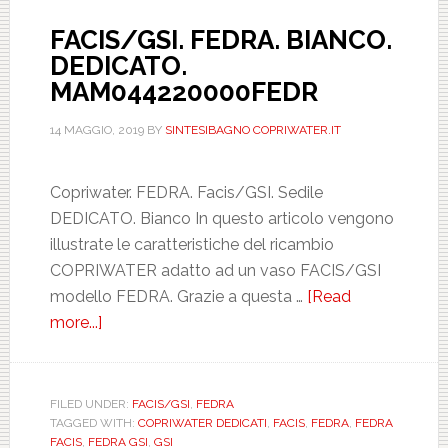
FACIS/GSI. FEDRA. BIANCO.
DEDICATO.
MAM044220000FEDR
14 MAGGIO, 2019
BY
SINTESIBAGNO COPRIWATER.IT
Copriwater. FEDRA. Facis/GSI. Sedile
DEDICATO. Bianco In questo articolo vengono
illustrate le caratteristiche del ricambio
COPRIWATER adatto ad un vaso FACIS/GSI
modello FEDRA. Grazie a questa …
[Read
more...]
about
FACIS/GSI.
FEDRA.
BIANCO.
FILED UNDER:
FACIS/GSI
,
FEDRA
TAGGED WITH:
COPRIWATER DEDICATI
,
FACIS
,
FEDRA
,
FEDRA
DEDICATO.
FACIS
,
FEDRA GSI
,
GSI