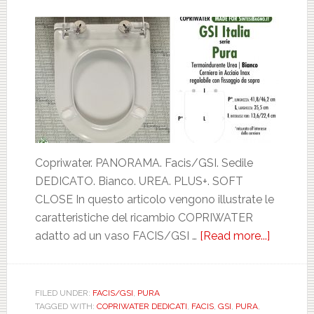
Copriwater. PANORAMA. Facis/GSI. Sedile
DEDICATO. Bianco. UREA. PLUS+. SOFT
CLOSE In questo articolo vengono illustrate le
caratteristiche del ricambio COPRIWATER
adatto ad un vaso FACIS/GSI …
[Read more...]
about
FACIS/G
PURA.
BIANCO
FILED UNDER:
FACIS/GSI
,
PURA
TAGGED WITH:
COPRIWATER DEDICATI
,
FACIS
,
GSI
,
PURA
,
DEDICA