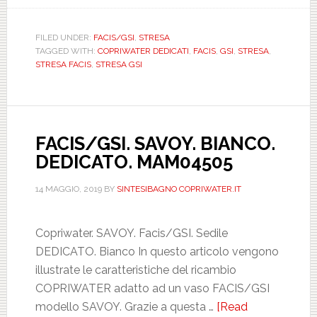
STRESA.
BIANCO.
FILED UNDER:
FACIS/GSI
,
STRESA
TAGGED WITH:
COPRIWATER DEDICATI
,
FACIS
,
GSI
,
STRESA
,
DEDICATO.
STRESA FACIS
,
STRESA GSI
DILMONVA
FACIS/GSI. SAVOY. BIANCO.
DEDICATO. MAM04505
14 MAGGIO, 2019
BY
SINTESIBAGNO COPRIWATER.IT
Copriwater. SAVOY. Facis/GSI. Sedile
DEDICATO. Bianco In questo articolo vengono
illustrate le caratteristiche del ricambio
COPRIWATER adatto ad un vaso FACIS/GSI
modello SAVOY. Grazie a questa …
[Read