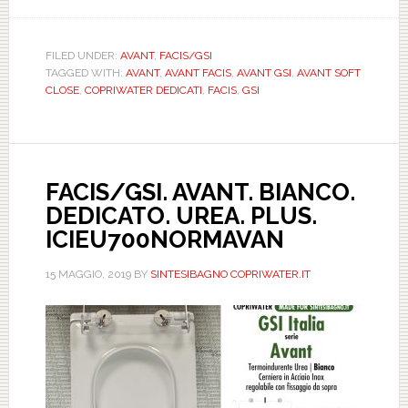
FACIS/G
AVANT.
BIANCO
FILED UNDER:
AVANT
,
FACIS/GSI
TAGGED WITH:
AVANT
,
AVANT FACIS
,
AVANT GSI
,
AVANT SOFT
DEDICA
CLOSE
,
COPRIWATER DEDICATI
,
FACIS
,
GSI
UREA.
PLUS.
SOFT
CLOSE.
FACIS/GSI. AVANT. BIANCO.
ICIEU7
DEDICATO. UREA. PLUS.
ICIEU700NORMAVAN
15 MAGGIO, 2019
BY
SINTESIBAGNO COPRIWATER.IT