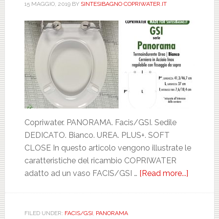
15 MAGGIO, 2019
BY
SINTESIBAGNO COPRIWATER.IT
Copriwater. PANORAMA. Facis/GSI. Sedile
DEDICATO. Bianco. UREA. PLUS+. SOFT
CLOSE In questo articolo vengono illustrate le
caratteristiche del ricambio COPRIWATER
adatto ad un vaso FACIS/GSI …
[Read more...]
about
FACIS/G
PANOR
BIANCO
FILED UNDER:
FACIS/GSI
,
PANORAMA