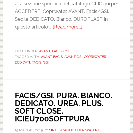
alla sezione specifica del catalogo!CLIC qui per
ACCEDERE! Copriwater. AVANT. Facis/GSI.
Sedile DEDICATO. Bianco. DUROPLAST In
questo articolo …
[Read more...]
about
FACIS/GSI.
AVANT.
BIANCO.
FILED UNDER:
AVANT
,
FACIS/GSI
TAGGED WITH:
AVANT FACIS
,
AVANT GSI
,
COPRIWATER
DEDICATO.
DEDICATI
,
FACIS
,
GSI
DUROPLAST.
ASTFSE000502AVAN
FACIS/GSI. PURA. BIANCO.
DEDICATO. UREA. PLUS.
SOFT CLOSE.
ICIEU700SOFTPURA
15 MAGGIO, 2019
BY
SINTESIBAGNO COPRIWATER.IT