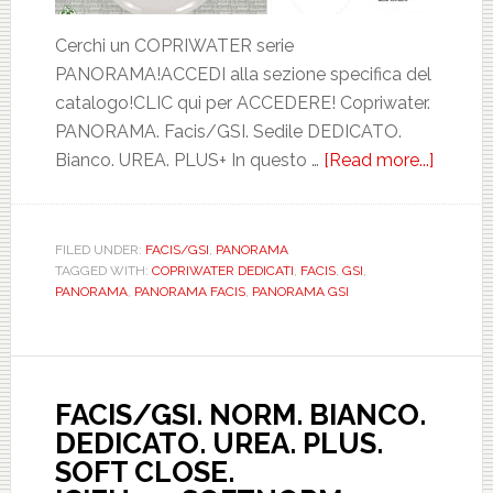
Cerchi un COPRIWATER serie
PANORAMA!ACCEDI alla sezione specifica del
catalogo!CLIC qui per ACCEDERE! Copriwater.
PANORAMA. Facis/GSI. Sedile DEDICATO.
Bianco. UREA. PLUS+ In questo …
[Read more...]
about
FACIS/
PANOR
BIANC
FILED UNDER:
FACIS/GSI
,
PANORAMA
TAGGED WITH:
COPRIWATER DEDICATI
,
FACIS
,
GSI
,
DEDIC
PANORAMA
,
PANORAMA FACIS
,
PANORAMA GSI
UREA.
PLUS.
ICIEU
FACIS/GSI. NORM. BIANCO.
DEDICATO. UREA. PLUS.
SOFT CLOSE.