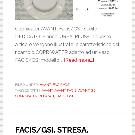
Copriwater. AVANT. Facis/GSI. Sedile
DEDICATO. Bianco. UREA. PLUS+ In questo
articolo vengono illustrate le caratteristiche del
ricambio COPRIWATER adatto ad un vaso
FACIS/GSI modello …
[Read more...]
about
FACIS/GSI.
AVANT.
BIANCO.
FILED UNDER:
AVANT
,
FACIS/GSI
TAGGED WITH:
AVANT
,
AVANT FACIS
,
AVANT GSI
,
DEDICATO.
COPRIWATER DEDICATI
,
FACIS
,
GSI
UREA.
PLUS.
ICIEU700NORMA
FACIS/GSI. STRESA.