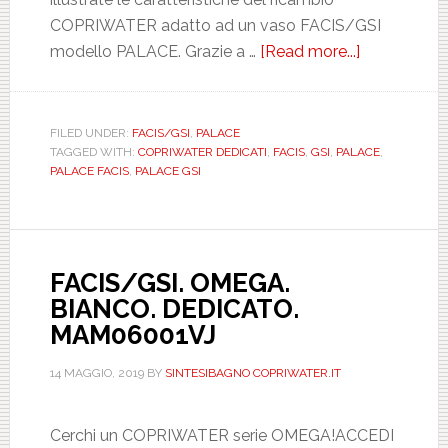
COPRIWATER adatto ad un vaso FACIS/GSI
modello PALACE. Grazie a …
[Read more...]
about
FACIS/GSI.
PALACE.
BIANCO.
FILED UNDER:
FACIS/GSI
,
PALACE
TAGGED WITH:
COPRIWATER DEDICATI
,
FACIS
,
GSI
,
PALACE
,
DEDICATO.
PALACE FACIS
,
PALACE GSI
MAM08201
FACIS/GSI. OMEGA.
BIANCO. DEDICATO.
MAM06001VJ
14 MAGGIO, 2019
BY
SINTESIBAGNO COPRIWATER.IT
Cerchi un COPRIWATER serie OMEGA!ACCEDI