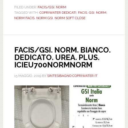
BIANCO.
FILED UNDER:
FACIS/GSI
,
NORM
TAGGED WITH:
COPRIWATER DEDICATI
,
FACIS
,
GSI
,
NORM
,
DEDICATO.
NORM FACIS
,
NORM GSI
,
NORM SOFT CLOSE
UREA.
PLUS.
SOFT
CLOSE.
FACIS/GSI. NORM. BIANCO.
ICIEU700SOFTNOR
DEDICATO. UREA. PLUS.
ICIEU700NORMNORM
15 MAGGIO, 2019
BY
SINTESIBAGNO COPRIWATER.IT