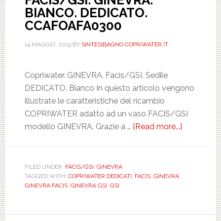
BIANCO. DEDICATO.
CCAFOAFA0300
14 MAGGIO, 2019
BY
SINTESIBAGNO COPRIWATER.IT
Copriwater. GINEVRA. Facis/GSI. Sedile
DEDICATO. Bianco In questo articolo vengono
illustrate le caratteristiche del ricambio
COPRIWATER adatto ad un vaso FACIS/GSI
modello GINEVRA. Grazie a …
[Read more...]
about
FACIS/GSI
GINEVRA.
BIANCO.
FILED UNDER:
FACIS/GSI
,
GINEVRA
TAGGED WITH:
COPRIWATER DEDICATI
,
FACIS
,
GINEVRA
,
DEDICATO
GINEVRA FACIS
,
GINEVRA GSI
,
GSI
CCAFOAF