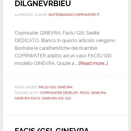
DILGNEVRBIEU
14 MAGGIO, 2019
BY
SINTESIBAGNO COPRIWATER.IT
Copriwater. GINEVRA. Facis/GSI. Sedile
DEDICATO. Bianco In questo articolo vengono
illustrate le caratteristiche del ricambio
COPRIWATER adatto ad un vaso FACIS/GSI
modello GINEVRA. Grazie a …
[Read more...]
about
FACIS/GSI
GINEVRA.
BIANCO.
FILED UNDER:
FACIS/GSI
,
GINEVRA
TAGGED WITH:
COPRIWATER DEDICATI
,
FACIS
,
GINEVRA
,
DEDICATO
GINEVRA FACIS
,
GINEVRA GSI
,
GSI
DILGNEVR
FACIS/GSI. GINEVRA.