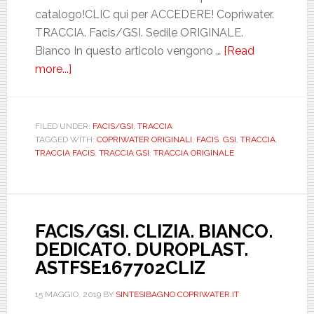
catalogo!CLIC qui per ACCEDERE! Copriwater.
TRACCIA. Facis/GSI. Sedile ORIGINALE.
Bianco In questo articolo vengono …
[Read
more...]
about
FACIS-
GSI.
TRACCIA.
FILED UNDER:
FACIS/GSI
,
TRACCIA
TAGGED WITH:
COPRIWATER ORIGINALI
,
FACIS
,
GSI
,
TRACCIA
,
ORIGINALE.
TRACCIA FACIS
,
TRACCIA GSI
,
TRACCIA ORIGINALE
PASS403T030101
FACIS/GSI. CLIZIA. BIANCO.
DEDICATO. DUROPLAST.
ASTFSE167702CLIZ
15 MAGGIO, 2019
BY
SINTESIBAGNO COPRIWATER.IT