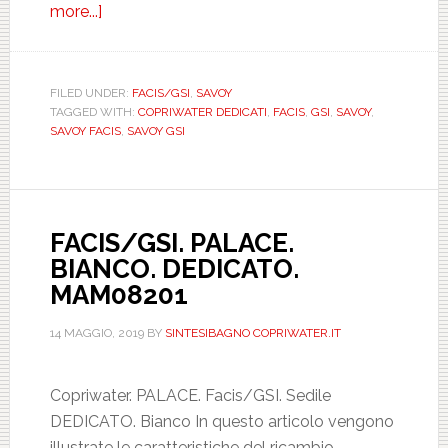
more...]
about
FACIS/GSI.
SAVOY.
BIANCO.
FILED UNDER:
FACIS/GSI
,
SAVOY
TAGGED WITH:
COPRIWATER DEDICATI
,
FACIS
,
GSI
,
SAVOY
,
DEDICATO.
SAVOY FACIS
,
SAVOY GSI
MAM04505
FACIS/GSI. PALACE.
BIANCO. DEDICATO.
MAM08201
14 MAGGIO, 2019
BY
SINTESIBAGNO COPRIWATER.IT
Copriwater. PALACE. Facis/GSI. Sedile
DEDICATO. Bianco In questo articolo vengono
illustrate le caratteristiche del ricambio