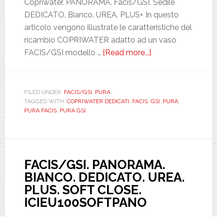
Copriwater. PANORAMA. Facis/GSI. Sedile
DEDICATO. Bianco. UREA. PLUS+ In questo
articolo vengono illustrate le caratteristiche del
ricambio COPRIWATER adatto ad un vaso
FACIS/GSI modello …
[Read more...]
about
FACIS/GSI.
PURA.
BIANCO.
FILED UNDER:
FACIS/GSI
,
PURA
TAGGED WITH:
COPRIWATER DEDICATI
,
FACIS
,
GSI
,
PURA
,
DEDICATO.
PURA FACIS
,
PURA GSI
UREA.
PLUS.
ICIEU700NORMP
FACIS/GSI. PANORAMA.
BIANCO. DEDICATO. UREA.
PLUS. SOFT CLOSE.
ICIEU100SOFTPANO