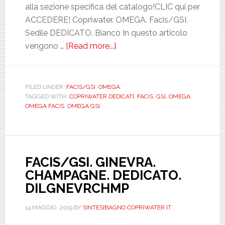
alla sezione specifica del catalogo!CLIC qui per
ACCEDERE! Copriwater. OMEGA. Facis/GSI.
Sedile DEDICATO. Bianco In questo articolo
vengono …
[Read more...]
about
FACIS/GSI.
OMEGA.
BIANCO.
FILED UNDER:
FACIS/GSI
,
OMEGA
TAGGED WITH:
COPRIWATER DEDICATI
,
FACIS
,
GSI
,
OMEGA
,
DEDICATO.
OMEGA FACIS
,
OMEGA GSI
MAM06001VJ
FACIS/GSI. GINEVRA.
CHAMPAGNE. DEDICATO.
DILGNEVRCHMP
14 MAGGIO, 2019
BY
SINTESIBAGNO COPRIWATER.IT