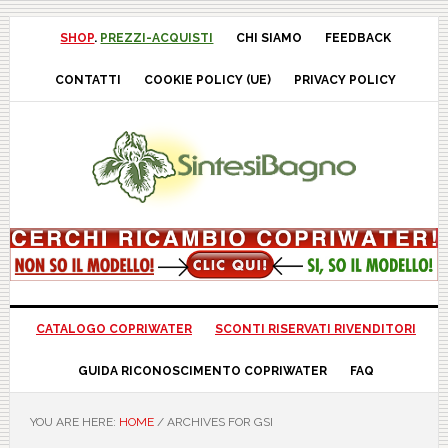
Skip
Skip
Skip
Skip
to
to
to
to
SHOP
.
PREZZI-ACQUISTI
CHI SIAMO
FEEDBACK
primary
main
primary
footer
CONTATTI
COOKIE POLICY (UE)
PRIVACY POLICY
navigation
content
sidebar
CATALOGO COPRIWATER
SCONTI RISERVATI RIVENDITORI
GUIDA RICONOSCIMENTO COPRIWATER
FAQ
YOU ARE HERE:
HOME
/
ARCHIVES FOR GSI