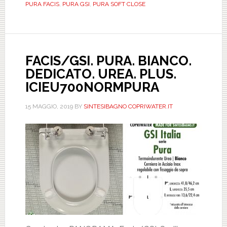
PURA FACIS
,
PURA GSI
,
PURA SOFT CLOSE
UREA.
PLUS.
SOFT
CLOSE.
FACIS/GSI. PURA. BIANCO.
ICIEU7
DEDICATO. UREA. PLUS.
ICIEU700NORMPURA
15 MAGGIO, 2019
BY
SINTESIBAGNO COPRIWATER.IT