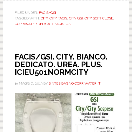
CITY.
BIANCO.
FILED UNDER:
FACIS/GSI
TAGGED WITH:
CITY
,
CITY FACIS
,
CITY GSI
,
CITY SOFT CLOSE
,
DEDICATO.
COPRIWATER DEDICATI
,
FACIS
,
GSI
UREA.
PLUS.
SOFT
CLOSE.
FACIS/GSI. CITY. BIANCO.
ICIEU501SOFTCI
DEDICATO. UREA. PLUS.
ICIEU501NORMCITY
15 MAGGIO, 2019
BY
SINTESIBAGNO COPRIWATER.IT