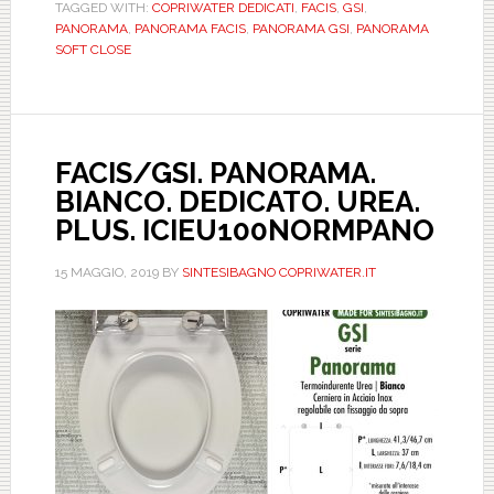
TAGGED WITH:
COPRIWATER DEDICATI
,
FACIS
,
GSI
,
DEDICA
PANORAMA
,
PANORAMA FACIS
,
PANORAMA GSI
,
PANORAMA
UREA.
SOFT CLOSE
PLUS.
SOFT
CLOSE.
ICIEU1
FACIS/GSI. PANORAMA.
BIANCO. DEDICATO. UREA.
PLUS. ICIEU100NORMPANO
15 MAGGIO, 2019
BY
SINTESIBAGNO COPRIWATER.IT