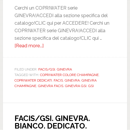
Cerchi un COPRIWATER serie
GINEVRA!ACCEDI alla sezione specifica del
catalogo!CLIC qui per ACCEDERE! Cerchi un
COPRIWATER serie GINEVRA!ACCEDI alla
sezione specifica del catalogo!CLIC qui …
[Read more...]
about
FACIS/GSI.
GINEVRA.
CHAMPAGNE.
FILED UNDER:
FACIS/GSI
,
GINEVRA
TAGGED WITH:
COPRIWATER COLORE CHAMPAGNE
,
DEDICATO.
COPRIWATER DEDICATI
,
FACIS
,
GINEVRA
,
GINEVRA
DILGNEVRCHMP
CHAMPAGNE
,
GINEVRA FACIS
,
GINEVRA GSI
,
GSI
FACIS/GSI. GINEVRA.
BIANCO. DEDICATO.