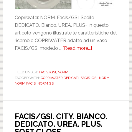
Copriwater. NORM. Facis/GSI. Sedile
DEDICATO. Bianco. UREA. PLUS+ In questo
articolo vengono illustrate le caratteristiche del
ricambio COPRIWATER adatto ad un vaso
FACIS/GSI modello …
[Read more...]
about
FACIS/GSI.
NORM.
BIANCO.
FILED UNDER:
FACIS/GSI
,
NORM
TAGGED WITH:
COPRIWATER DEDICATI
,
FACIS
,
GSI
,
NORM
,
DEDICATO.
NORM FACIS
,
NORM GSI
UREA.
PLUS.
ICIEU700NORM
FACIS/GSI. CITY. BIANCO.
DEDICATO. UREA. PLUS.
SOFT CLOSE.