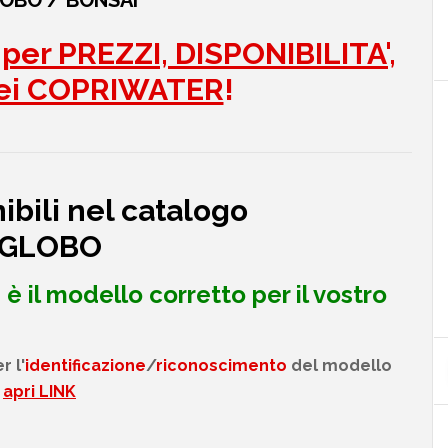
OBO / BONSAI
er PREZZI, DISPONIBILITA',
ei COPRIWATER
!
bili nel catalogo
 GLOBO
è il modello corretto per il vostro
 l'
identificazione
/
riconoscimento
del modello
apri LINK