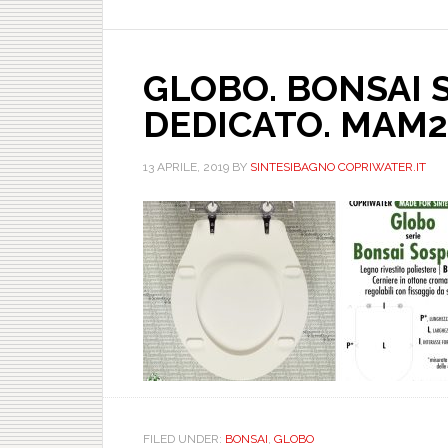
modelli
fuori
produzione
GLOBO. BONSAI S
di
ceramica
DEDICATO. MAM2
Globo?
Si
13 APRILE, 2019
BY
SINTESIBAGNO COPRIWATER.IT
trovano
ancora
i
copriwater?
FILED UNDER:
BONSAI
,
GLOBO