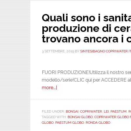
Quali sono i sanita
produzione di cer
trovano ancora i 
3 SETTEMBRE, 2019
BY
SINTESIBAGNO COPRIWATER.IT
FUORI PRODUZIONE!Utilizza il nostro se
modello/serie!CLIC qui per ACCEDERE al
more...]
about
Quali
sono
i
FILED UNDER:
BONSAI
,
COPRIWATER
,
LEI
,
PAESTUM
,
RO
TAGGED WITH:
BONSAI GLOBO
,
COPRIWATER GLOBO F
sanitari
GLOBO
,
PAESTUM GLOBO
,
RONDA GLOBO
vecchi