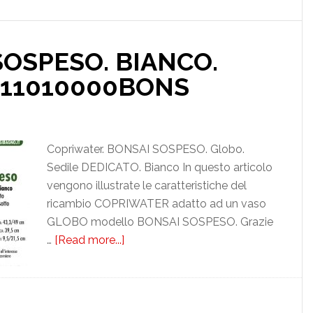
OSPESO. BIANCO.
11010000BONS
Copriwater. BONSAI SOSPESO. Globo.
Sedile DEDICATO. Bianco In questo articolo
vengono illustrate le caratteristiche del
ricambio COPRIWATER adatto ad un vaso
GLOBO modello BONSAI SOSPESO. Grazie
…
[Read more...]
about
GLOBO.
BONSAI
SOSPESO.
BIANCO.