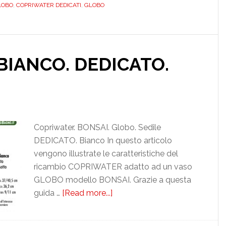
OBO
,
COPRIWATER DEDICATI
,
GLOBO
DEDICATO.
MAM211010000BONS
BIANCO. DEDICATO.
Copriwater. BONSAI. Globo. Sedile
DEDICATO. Bianco In questo articolo
vengono illustrate le caratteristiche del
ricambio COPRIWATER adatto ad un vaso
GLOBO modello BONSAI. Grazie a questa
guida …
[Read more...]
about
GLOBO.
BONSAI.