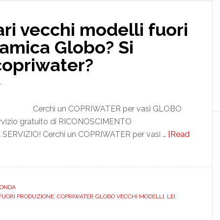
ri vecchi modelli fuori
amica Globo? Si
copriwater?
Cerchi un COPRIWATER per vasi GLOBO
rvizio gratuito di RICONOSCIMENTO
 SERVIZIO! Cerchi un COPRIWATER per vasi …
[Read
NDA
UORI PRODUZIONE
,
COPRIWATER GLOBO VECCHI MODELLI
,
LEI