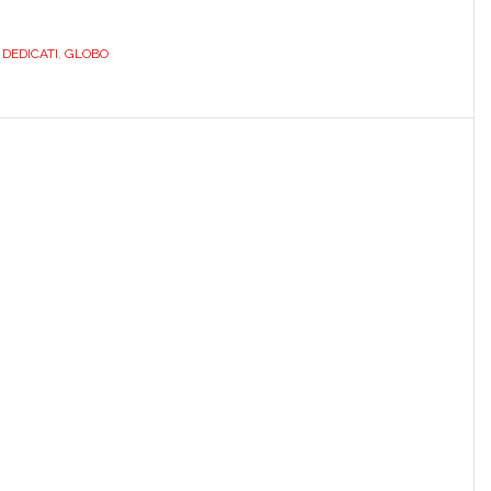
BIANCO.
DEDICATO.
EDICATI
,
GLOBO
DILBONSABIEU