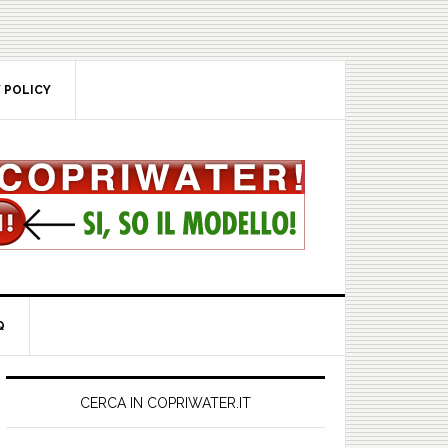
POLICY
rimary
idebar
CERCA IN COPRIWATER.IT