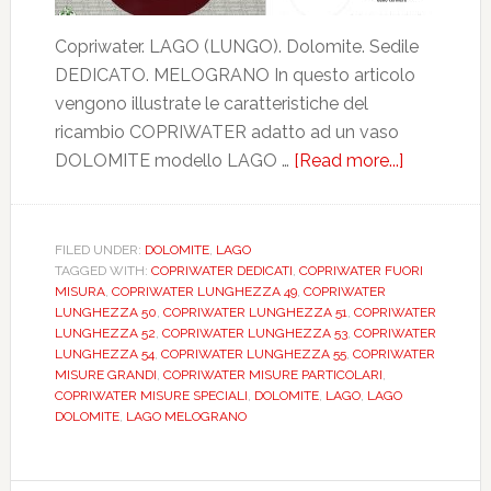
Copriwater. LAGO (LUNGO). Dolomite. Sedile
DEDICATO. MELOGRANO In questo articolo
vengono illustrate le caratteristiche del
ricambio COPRIWATER adatto ad un vaso
DOLOMITE modello LAGO …
[Read more...]
about
DOLOMITE
LAGO
(LUNGO).
FILED UNDER:
DOLOMITE
,
LAGO
TAGGED WITH:
COPRIWATER DEDICATI
,
COPRIWATER FUORI
MELOGRA
MISURA
,
COPRIWATER LUNGHEZZA 49
,
COPRIWATER
DEDICATO
LUNGHEZZA 50
,
COPRIWATER LUNGHEZZA 51
,
COPRIWATER
DILGINE
LUNGHEZZA 52
,
COPRIWATER LUNGHEZZA 53
,
COPRIWATER
LUNGHEZZA 54
,
COPRIWATER LUNGHEZZA 55
,
COPRIWATER
MISURE GRANDI
,
COPRIWATER MISURE PARTICOLARI
,
COPRIWATER MISURE SPECIALI
,
DOLOMITE
,
LAGO
,
LAGO
DOLOMITE
,
LAGO MELOGRANO