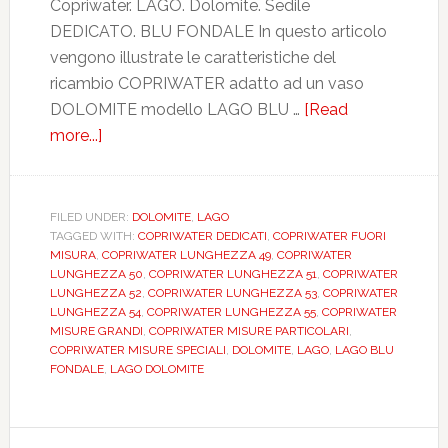
Copriwater. LAGO. Dolomite. Sedile
DEDICATO. BLU FONDALE In questo articolo
vengono illustrate le caratteristiche del
ricambio COPRIWATER adatto ad un vaso
DOLOMITE modello LAGO BLU …
[Read
more...]
about
DOLOMITE.
LAGO.
BLU
FILED UNDER:
DOLOMITE
,
LAGO
TAGGED WITH:
COPRIWATER DEDICATI
,
COPRIWATER FUORI
FONDALE.
MISURA
,
COPRIWATER LUNGHEZZA 49
,
COPRIWATER
DEDICATO.
LUNGHEZZA 50
,
COPRIWATER LUNGHEZZA 51
,
COPRIWATER
DILLOGOLCHMP
LUNGHEZZA 52
,
COPRIWATER LUNGHEZZA 53
,
COPRIWATER
LUNGHEZZA 54
,
COPRIWATER LUNGHEZZA 55
,
COPRIWATER
MISURE GRANDI
,
COPRIWATER MISURE PARTICOLARI
,
COPRIWATER MISURE SPECIALI
,
DOLOMITE
,
LAGO
,
LAGO BLU
FONDALE
,
LAGO DOLOMITE