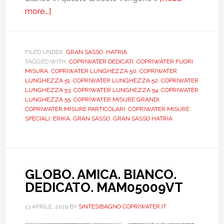
more...]
about
HATRIA.
GRAN
SASSO.
FILED UNDER:
GRAN SASSO
,
HATRIA
TAGGED WITH:
COPRIWATER DEDICATI
,
COPRIWATER FUORI
BIANCO.
MISURA
,
COPRIWATER LUNGHEZZA 50
,
COPRIWATER
DEDICATO.
LUNGHEZZA 51
,
COPRIWATER LUNGHEZZA 52
,
COPRIWATER
DILGRANSBIEUGRAN
LUNGHEZZA 53
,
COPRIWATER LUNGHEZZA 54
,
COPRIWATER
LUNGHEZZA 55
,
COPRIWATER MISURE GRANDI
,
COPRIWATER MISURE PARTICOLARI
,
COPRIWATER MISURE
SPECIALI
,
ERIKA
,
GRAN SASSO
,
GRAN SASSO HATRIA
GLOBO. AMICA. BIANCO.
DEDICATO. MAM05009VT
13 APRILE, 2019
BY
SINTESIBAGNO COPRIWATER.IT