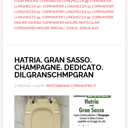
FUORI MISURA
,
COPRIWATER LUNGHEZZA 49
,
COPRIWATER
MAM23522
LUNGHEZZA 50
,
COPRIWATER LUNGHEZZA 51
,
COPRIWATER
LUNGHEZZA 52
,
COPRIWATER LUNGHEZZA 53
,
COPRIWATER
LUNGHEZZA 54
,
COPRIWATER LUNGHEZZA 55
,
COPRIWATER
MISURE GRANDI
,
COPRIWATER MISURE PARTICOLARI
,
COPRIWATER MISURE SPECIALI
,
SYNUA
,
SYNUA AXA
HATRIA. GRAN SASSO.
CHAMPAGNE. DEDICATO.
DILGRANSCHMPGRAN
3 MAGGIO, 2019
BY
SINTESIBAGNO COPRIWATER.IT