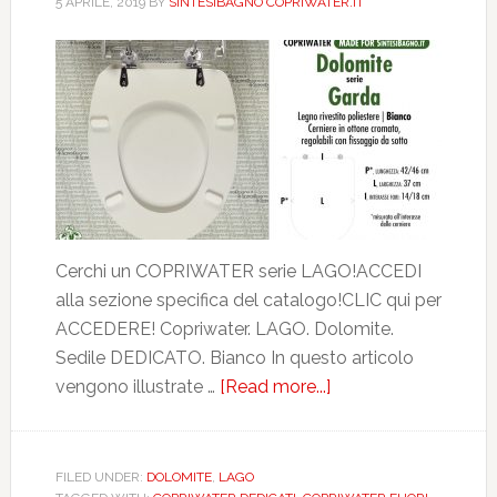
5 APRILE, 2019
BY
SINTESIBAGNO COPRIWATER.IT
Cerchi un COPRIWATER serie LAGO!ACCEDI
alla sezione specifica del catalogo!CLIC qui per
ACCEDERE! Copriwater. LAGO. Dolomite.
Sedile DEDICATO. Bianco In questo articolo
vengono illustrate …
[Read more...]
about
DOLOMITE.
LAGO.
BIANCO.
FILED UNDER:
DOLOMITE
,
LAGO