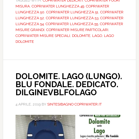
TAGGED WITH:
COPRIWATER DEDICATI
,
COPRIWATER FUORI
DEDICATO.
MISURA
,
COPRIWATER LUNGHEZZA 49
,
COPRIWATER
DILLAGOLBIEU
LUNGHEZZA 50
,
COPRIWATER LUNGHEZZA 51
,
COPRIWATER
LUNGHEZZA 52
,
COPRIWATER LUNGHEZZA 53
,
COPRIWATER
LUNGHEZZA 54
,
COPRIWATER LUNGHEZZA 55
,
COPRIWATER
MISURE GRANDI
,
COPRIWATER MISURE PARTICOLARI
,
COPRIWATER MISURE SPECIALI
,
DOLOMITE
,
LAGO
,
LAGO
DOLOMITE
DOLOMITE. LAGO (LUNGO).
BLU FONDALE. DEDICATO.
DILGINEVBLFOLAGO
4 APRILE, 2019
BY
SINTESIBAGNO COPRIWATER.IT