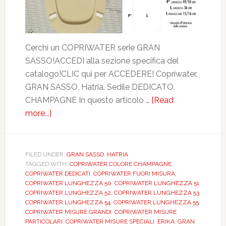
Cerchi un COPRIWATER serie GRAN
SASSO!ACCEDI alla sezione specifica del
catalogo!CLIC qui per ACCEDERE! Copriwater.
GRAN SASSO. Hatria. Sedile DEDICATO.
CHAMPAGNE In questo articolo …
[Read
more...]
about
HATRIA.
GRAN
SASSO.
FILED UNDER:
GRAN SASSO
,
HATRIA
TAGGED WITH:
COPRIWATER COLORE CHAMPAGNE
,
CHAMPAGNE.
COPRIWATER DEDICATI
,
COPRIWATER FUORI MISURA
,
DEDICATO.
COPRIWATER LUNGHEZZA 50
,
COPRIWATER LUNGHEZZA 51
,
DILGRANSCHMPGRAN
COPRIWATER LUNGHEZZA 52
,
COPRIWATER LUNGHEZZA 53
,
COPRIWATER LUNGHEZZA 54
,
COPRIWATER LUNGHEZZA 55
,
COPRIWATER MISURE GRANDI
,
COPRIWATER MISURE
PARTICOLARI
,
COPRIWATER MISURE SPECIALI
,
ERIKA
,
GRAN