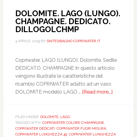
DOLOMITE. LAGO (LUNGO).
CHAMPAGNE. DEDICATO.
DILLOGOLCHMP
4 APRILE, 2019
BY
SINTESIBAGNO COPRIWATER.IT
Copriwater. LAGO (LUNGO). Dolomite. Sedile
DEDICATO. CHAMPAGNE In questo articolo
vengono illustrate le caratteristiche del
ricambio COPRIWATER adatto ad un vaso
DOLOMITE modello LAGO …
[Read more...]
about
DOLOMITE
LAGO
(LUNGO).
FILED UNDER:
DOLOMITE
,
LAGO
TAGGED WITH:
COPRIWATER COLORE CHAMPAGNE
,
CHAMPAG
COPRIWATER DEDICATI
,
COPRIWATER FUORI MISURA
,
DEDICATO
COPRIWATER LUNGHEZZA 49
,
COPRIWATER LUNGHEZZA