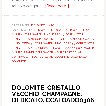
articolo vengono …
[Read more...]
about
DOLOMITE.
LAGO
(LUNGO).
FILED UNDER:
DOLOMITE
,
LAGO
TAGGED WITH:
COPRIWATER DEDICATI
,
COPRIWATER FUORI
BIANCO.
MISURA
,
COPRIWATER LUNGHEZZA 49
,
COPRIWATER
DEDICATO.
LUNGHEZZA 50
,
COPRIWATER LUNGHEZZA 51
,
COPRIWATER
DILGINEVBIEULAGO
LUNGHEZZA 52
,
COPRIWATER LUNGHEZZA 53
,
COPRIWATER
LUNGHEZZA 54
,
COPRIWATER LUNGHEZZA 55
,
COPRIWATER
MISURE GRANDI
,
COPRIWATER MISURE PARTICOLARI
,
COPRIWATER MISURE SPECIALI
,
DOLOMITE
,
LAGO
,
LAGO
DOLOMITE
DOLOMITE. CRISTALLO
VECCHIO. CHAMPAGNE.
DEDICATO. CCAFOADO0306