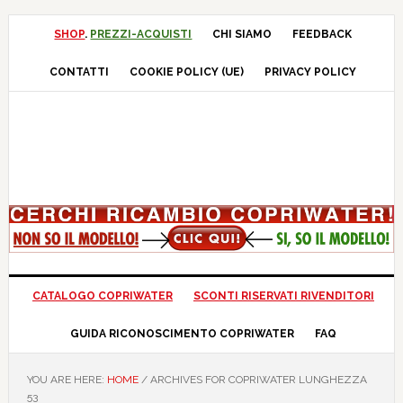
Skip
Skip
Skip
Skip
to
to
to
to
SHOP
.
PREZZI-ACQUISTI
CHI SIAMO
FEEDBACK
primary
main
primary
footer
CONTATTI
COOKIE POLICY (UE)
PRIVACY POLICY
navigation
content
sidebar
CATALOGO COPRIWATER
SCONTI RISERVATI RIVENDITORI
GUIDA RICONOSCIMENTO COPRIWATER
FAQ
YOU ARE HERE:
HOME
/
ARCHIVES FOR COPRIWATER LUNGHEZZA
53