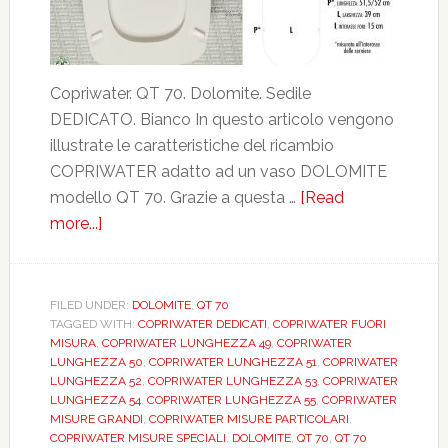
Copriwater. QT 70. Dolomite. Sedile
DEDICATO. Bianco In questo articolo vengono
illustrate le caratteristiche del ricambio
COPRIWATER adatto ad un vaso DOLOMITE
modello QT 70. Grazie a questa …
[Read
more...]
about
DOLOMITE.
QT
70.
FILED UNDER:
DOLOMITE
,
QT 70
TAGGED WITH:
COPRIWATER DEDICATI
,
COPRIWATER FUORI
BIANCO.
MISURA
,
COPRIWATER LUNGHEZZA 49
,
COPRIWATER
DEDICATO.
LUNGHEZZA 50
,
COPRIWATER LUNGHEZZA 51
,
COPRIWATER
CCAFOADO0900
LUNGHEZZA 52
,
COPRIWATER LUNGHEZZA 53
,
COPRIWATER
LUNGHEZZA 54
,
COPRIWATER LUNGHEZZA 55
,
COPRIWATER
MISURE GRANDI
,
COPRIWATER MISURE PARTICOLARI
,
COPRIWATER MISURE SPECIALI
,
DOLOMITE
,
QT 70
,
QT 70