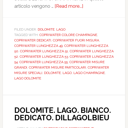
articolo vengono …
[Read more...]
about
DOLOMITE.
LAGO.
CHAMPAGNE.
FILED UNDER:
DOLOMITE
,
LAGO
TAGGED WITH:
COPRIWATER COLORE CHAMPAGNE
,
DEDICATO.
COPRIWATER DEDICATI
,
COPRIWATER FUORI MISURA
,
DILLOGOLCHMP
COPRIWATER LUNGHEZZA 49
,
COPRIWATER LUNGHEZZA
50
,
COPRIWATER LUNGHEZZA 51
,
COPRIWATER LUNGHEZZA
52
,
COPRIWATER LUNGHEZZA 53
,
COPRIWATER LUNGHEZZA
54
,
COPRIWATER LUNGHEZZA 55
,
COPRIWATER MISURE
GRANDI
,
COPRIWATER MISURE PARTICOLARI
,
COPRIWATER
MISURE SPECIALI
,
DOLOMITE
,
LAGO
,
LAGO CHAMPAGNE
,
LAGO DOLOMITE
DOLOMITE. LAGO. BIANCO.
DEDICATO. DILLAGOLBIEU