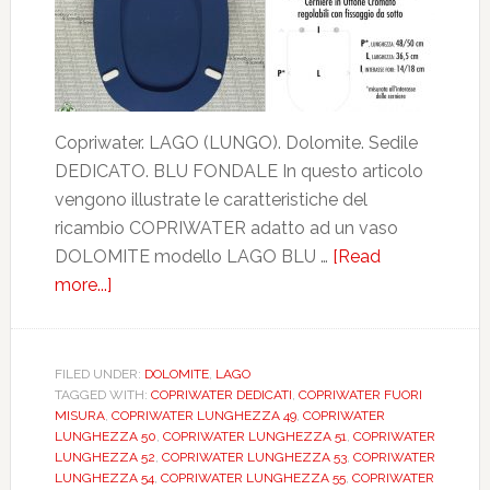
Copriwater. LAGO (LUNGO). Dolomite. Sedile
DEDICATO. BLU FONDALE In questo articolo
vengono illustrate le caratteristiche del
ricambio COPRIWATER adatto ad un vaso
DOLOMITE modello LAGO BLU …
[Read
more...]
about
DOLOMITE.
LAGO
(LUNGO).
FILED UNDER:
DOLOMITE
,
LAGO
TAGGED WITH:
COPRIWATER DEDICATI
,
COPRIWATER FUORI
BLU
MISURA
,
COPRIWATER LUNGHEZZA 49
,
COPRIWATER
FONDALE.
LUNGHEZZA 50
,
COPRIWATER LUNGHEZZA 51
,
COPRIWATER
DEDICATO.
LUNGHEZZA 52
,
COPRIWATER LUNGHEZZA 53
,
COPRIWATER
LUNGHEZZA 54
,
COPRIWATER LUNGHEZZA 55
,
COPRIWATER
DILGINEVBLFOLAGO