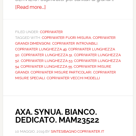
[Read more...]
about
Sanitari
“grandi
dimensioni”
FILED UNDER:
COPRIWATER
TAGGED WITH:
COPRIWATER FUORI MISURA
,
COPRIWATER
e
GRANDI DIMENSIONI
,
COPRIWATER INTROVABILI
,
i
COPRIWATER LUNGHEZZA 49
,
COPRIWATER LUNGHEZZA
loro
50
,
COPRIWATER LUNGHEZZA 51
,
COPRIWATER LUNGHEZZA
52
,
COPRIWATER LUNGHEZZA 53
,
COPRIWATER LUNGHEZZA
copriwater
54
,
COPRIWATER LUNGHEZZA 55
,
COPRIWATER MISURE
“introvabili”!
GRANDI
,
COPRIWATER MISURE PARTICOLARI
,
COPRIWATER
MISURE SPECIALI
,
COPRIWATER VECCHI MODELLI
AXA. SYNUA. BIANCO.
DEDICATO. MAM23522
10 MAGGIO, 2019
BY
SINTESIBAGNO COPRIWATER.IT