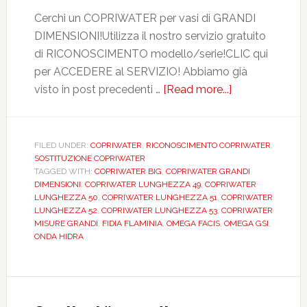
Cerchi un COPRIWATER per vasi di GRANDI
DIMENSIONI!Utilizza il nostro servizio gratuito
di RICONOSCIMENTO modello/serie!CLIC qui
per ACCEDERE al SERVIZIO! Abbiamo già
visto in post precedenti …
[Read more...]
about
Sanitari
BIG
linee
FILED UNDER:
COPRIWATER
,
RICONOSCIMENTO COPRIWATER
,
SOSTITUZIONE COPRIWATER
moderne
TAGGED WITH:
COPRIWATER BIG
,
COPRIWATER GRANDI
e
DIMENSIONI
,
COPRIWATER LUNGHEZZA 49
,
COPRIWATER
i
LUNGHEZZA 50
,
COPRIWATER LUNGHEZZA 51
,
COPRIWATER
LUNGHEZZA 52
,
COPRIWATER LUNGHEZZA 53
,
COPRIWATER
loro
MISURE GRANDI
,
FIDIA FLAMINIA
,
OMEGA FACIS
,
OMEGA GSI
,
copriwater
ONDA HIDRA
di
grandi
dimensioni