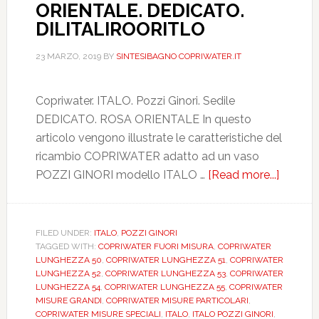
ORIENTALE. DEDICATO.
DILITALIROORITLO
23 MARZO, 2019
BY
SINTESIBAGNO COPRIWATER.IT
Copriwater. ITALO. Pozzi Ginori. Sedile
DEDICATO. ROSA ORIENTALE In questo
articolo vengono illustrate le caratteristiche del
ricambio COPRIWATER adatto ad un vaso
POZZI GINORI modello ITALO …
[Read more...]
about
POZZI
GINORI
ITALO.
FILED UNDER:
ITALO
,
POZZI GINORI
TAGGED WITH:
COPRIWATER FUORI MISURA
,
COPRIWATER
ROSA
LUNGHEZZA 50
,
COPRIWATER LUNGHEZZA 51
,
COPRIWATER
ORIEN
LUNGHEZZA 52
,
COPRIWATER LUNGHEZZA 53
,
COPRIWATER
DEDIC
LUNGHEZZA 54
,
COPRIWATER LUNGHEZZA 55
,
COPRIWATER
MISURE GRANDI
,
COPRIWATER MISURE PARTICOLARI
,
DILIT
COPRIWATER MISURE SPECIALI
,
ITALO
,
ITALO POZZI GINORI
,