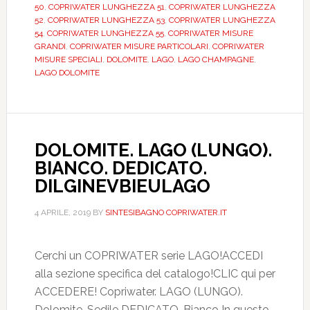
DILLOGO
50
,
COPRIWATER LUNGHEZZA 51
,
COPRIWATER LUNGHEZZA
52
,
COPRIWATER LUNGHEZZA 53
,
COPRIWATER LUNGHEZZA
54
,
COPRIWATER LUNGHEZZA 55
,
COPRIWATER MISURE
GRANDI
,
COPRIWATER MISURE PARTICOLARI
,
COPRIWATER
MISURE SPECIALI
,
DOLOMITE
,
LAGO
,
LAGO CHAMPAGNE
,
LAGO DOLOMITE
DOLOMITE. LAGO (LUNGO).
BIANCO. DEDICATO.
DILGINEVBIEULAGO
4 APRILE, 2019
BY
SINTESIBAGNO COPRIWATER.IT
Cerchi un COPRIWATER serie LAGO!ACCEDI
alla sezione specifica del catalogo!CLIC qui per
ACCEDERE! Copriwater. LAGO (LUNGO).
Dolomite. Sedile DEDICATO. Bianco In questo