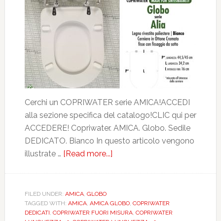
Cerchi un COPRIWATER serie AMICA!ACCEDI
alla sezione specifica del catalogo!CLIC qui per
ACCEDERE! Copriwater. AMICA. Globo. Sedile
DEDICATO. Bianco In questo articolo vengono
illustrate …
[Read more...]
about
GLOBO.
AMICA.
BIANCO.
FILED UNDER:
AMICA
,
GLOBO
TAGGED WITH:
AMICA
,
AMICA GLOBO
,
COPRIWATER
DEDICATO.
DEDICATI
,
COPRIWATER FUORI MISURA
,
COPRIWATER
MAM05009VT