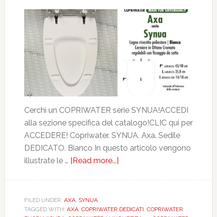
Cerchi un COPRIWATER serie SYNUA!ACCEDI
alla sezione specifica del catalogo!CLIC qui per
ACCEDERE! Copriwater. SYNUA. Axa. Sedile
DEDICATO. Bianco In questo articolo vengono
illustrate le …
[Read more...]
about
AXA.
SYNUA.
BIANCO.
FILED UNDER:
AXA
,
SYNUA
TAGGED WITH:
AXA
,
COPRIWATER DEDICATI
,
COPRIWATER
DEDICATO.