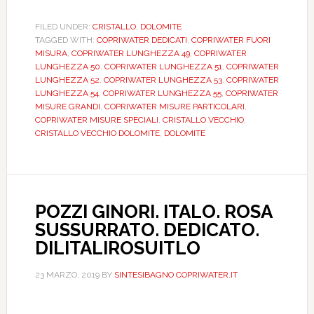
CRISTALLO
VECCHIO.
FILED UNDER:
CRISTALLO
,
DOLOMITE
TAGGED WITH:
COPRIWATER DEDICATI
,
COPRIWATER FUORI
BIANCO.
MISURA
,
COPRIWATER LUNGHEZZA 49
,
COPRIWATER
DEDICATO.
LUNGHEZZA 50
,
COPRIWATER LUNGHEZZA 51
,
COPRIWATER
CCAFOADO0300
LUNGHEZZA 52
,
COPRIWATER LUNGHEZZA 53
,
COPRIWATER
LUNGHEZZA 54
,
COPRIWATER LUNGHEZZA 55
,
COPRIWATER
MISURE GRANDI
,
COPRIWATER MISURE PARTICOLARI
,
COPRIWATER MISURE SPECIALI
,
CRISTALLO VECCHIO
,
CRISTALLO VECCHIO DOLOMITE
,
DOLOMITE
POZZI GINORI. ITALO. ROSA
SUSSURRATO. DEDICATO.
DILITALIROSUITLO
23 MARZO, 2019
BY
SINTESIBAGNO COPRIWATER.IT