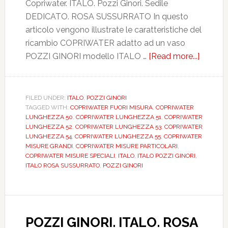
Copriwater. ITALO. Pozzi Ginori. Sedile
DEDICATO. ROSA SUSSURRATO In questo
articolo vengono illustrate le caratteristiche del
ricambio COPRIWATER adatto ad un vaso
POZZI GINORI modello ITALO …
[Read more...]
about
POZZI
GINORI
ITALO.
FILED UNDER:
ITALO
,
POZZI GINORI
TAGGED WITH:
COPRIWATER FUORI MISURA
,
COPRIWATER
ROSA
LUNGHEZZA 50
,
COPRIWATER LUNGHEZZA 51
,
COPRIWATER
SUSSU
LUNGHEZZA 52
,
COPRIWATER LUNGHEZZA 53
,
COPRIWATER
DEDIC
LUNGHEZZA 54
,
COPRIWATER LUNGHEZZA 55
,
COPRIWATER
MISURE GRANDI
,
COPRIWATER MISURE PARTICOLARI
,
DILITA
COPRIWATER MISURE SPECIALI
,
ITALO
,
ITALO POZZI GINORI
,
ITALO ROSA SUSSURRATO
,
POZZI GINORI
POZZI GINORI. ITALO. ROSA