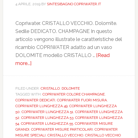
4 APRILE, 2019
BY
SINTESIBAGNO COPRIWATER.IT
Copriwater. CRISTALLO VECCHIO. Dolomite.
Sedile DEDICATO. CHAMPAGNE In questo
articolo vengono illustrate le caratteristiche del
ricambio COPRIWATER adatto ad un vaso
DOLOMITE modello CRISTALLO …
[Read
more...]
about
DOLOMITE.
CRISTALLO
VECCHIO.
FILED UNDER:
CRISTALLO
,
DOLOMITE
TAGGED WITH:
COPRIWATER COLORE CHAMPAGNE
,
CHAMPAGNE.
COPRIWATER DEDICATI
,
COPRIWATER FUORI MISURA
,
DEDICATO.
COPRIWATER LUNGHEZZA 49
,
COPRIWATER LUNGHEZZA
CCAFOADO0306
50
,
COPRIWATER LUNGHEZZA 51
,
COPRIWATER LUNGHEZZA
52
,
COPRIWATER LUNGHEZZA 53
,
COPRIWATER LUNGHEZZA
54
,
COPRIWATER LUNGHEZZA 55
,
COPRIWATER MISURE
GRANDI
,
COPRIWATER MISURE PARTICOLARI
,
COPRIWATER
MISURE SPECIALI
,
CRISTALLO VECCHIO
,
CRISTALLO VECCHIO