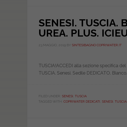
PLUS.
SOFT
SENESI. TUSCIA. 
CLOSE.
ICIEU600SOFTTUSC
UREA. PLUS. IC
23 MAGGIO, 2019
BY
SINTESIBAGNO COPRIWATER.IT
TUSCIA!ACCEDI alla sezione specifica del
TUSCIA. Senesi. Sedile DEDICATO. Bianco.
FILED UNDER:
SENESI
,
TUSCIA
TAGGED WITH:
COPRIWATER DEDICATI
,
SENESI
,
TUSCIA