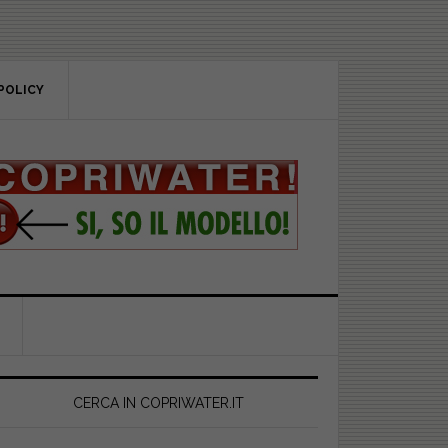
POLICY
rimary
idebar
CERCA IN COPRIWATER.IT