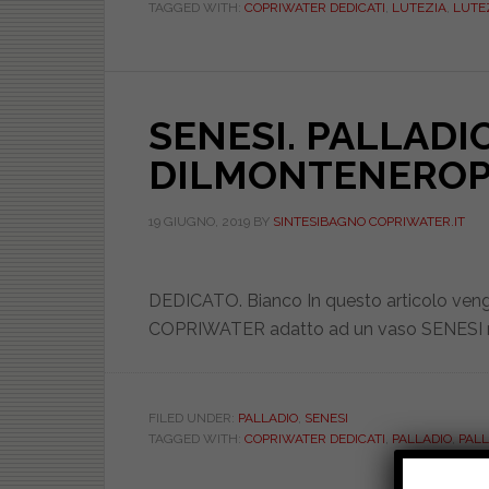
TAGGED WITH:
COPRIWATER DEDICATI
,
LUTEZIA
,
LUTE
DEDICATO.
DILMONTENEROLUTE
SENESI. PALLADIO
DILMONTENEROP
19 GIUGNO, 2019
BY
SINTESIBAGNO COPRIWATER.IT
DEDICATO. Bianco In questo articolo vengon
COPRIWATER adatto ad un vaso SENESI 
FILED UNDER:
PALLADIO
,
SENESI
TAGGED WITH:
COPRIWATER DEDICATI
,
PALLADIO
,
PALL