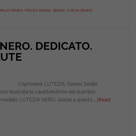
Perchè
PALIO SENESI
,
PIENZA SENESI
,
SENESI
,
TUSCIA SENESI
è
difficile
trovare
i
 NERO. DEDICATO.
copriwater
di
UTE
questa
azienda?
Copriwater. LUTEZIA. Senesi. Sedile
 illustrate le caratteristiche del ricambio
odello LUTEZIA NERO. Grazie a questa …
[Read