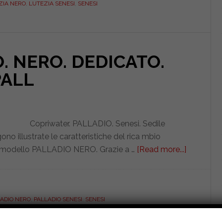
ZIA NERO
,
LUTEZIA SENESI
,
SENESI
. NERO. DEDICATO.
ALL
Copriwater. PALLADIO. Senesi. Sedile
o illustrate le caratteristiche del rica mbio
modello PALLADIO NERO. Grazie a …
[Read more...]
about
SENESI.
PALLADI
NERO.
ADIO NERO
,
PALLADIO SENESI
,
SENESI
DEDICAT
DILMON