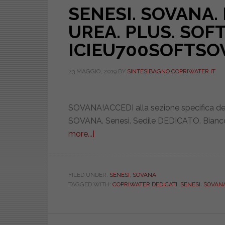
SENESI. SOVANA.
UREA. PLUS. SOFT
ICIEU700SOFTSO
23 MAGGIO, 2019
BY
SINTESIBAGNO COPRIWATER.IT
SOVANA!ACCEDI alla sezione specifica de
SOVANA. Senesi. Sedile DEDICATO. Bianc
more...]
about
SENESI.
SOVANA.
BIANCO.
FILED UNDER:
SENESI
,
SOVANA
TAGGED WITH:
COPRIWATER DEDICATI
,
SENESI
,
SOVAN
DEDICATO.
UREA.
PLUS.