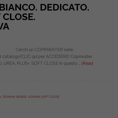
 BIANCO. DEDICATO.
 CLOSE.
VA
Cerchi un COPRIWATER serie
l catalogo!CLIC qui per ACCEDERE! Copriwater.
o. UREA. PLUS+. SOFT CLOSE In questo …
[Read
A
,
SOVANA SENESI
,
SOVANA SOFT CLOSE