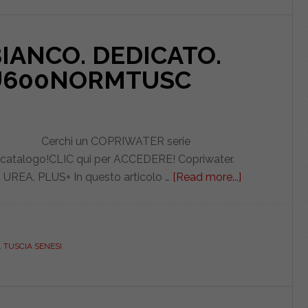
BIANCO. DEDICATO.
IEU600NORMTUSC
Cerchi un COPRIWATER serie
 catalogo!CLIC qui per ACCEDERE! Copriwater.
 UREA. PLUS+ In questo articolo …
[Read more...]
about
SENESI.
TUSCIA.
BIANCO.
,
TUSCIA SENESI
DEDICATO.
UREA.
PLUS.
ICIEU600N