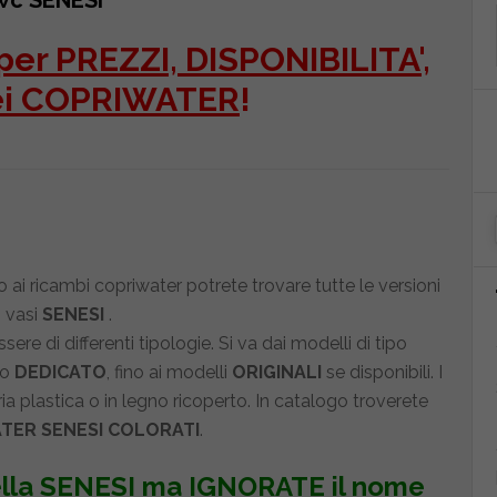
 wc SENESI
er PREZZI, DISPONIBILITA',
ei COPRIWATER
!
ai ricambi copriwater potrete trovare tutte le versioni
i vasi
SENESI
.
 di differenti tipologie. Si va dai modelli di tipo
po
DEDICATO
, fino ai modelli
ORIGINALI
se disponibili. I
a plastica o in legno ricoperto. In catalogo troverete
TER SENESI COLORATI
.
lla
SENESI
ma IGNORATE il nome