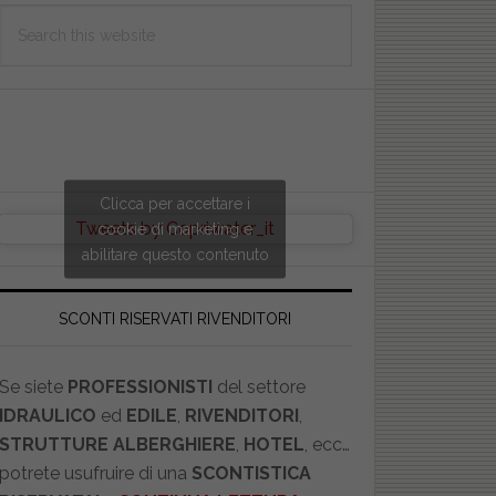
Search
this
website
Clicca per accettare i
Tweets by Copriwater_it
cookie di marketing e
abilitare questo contenuto
SCONTI RISERVATI RIVENDITORI
Se siete
PROFESSIONISTI
del settore
IDRAULICO
ed
EDILE
,
RIVENDITORI
,
STRUTTURE ALBERGHIERE
,
HOTEL
, ecc…
potrete usufruire di una
SCONTISTICA