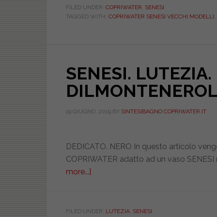
FILED UNDER:
COPRIWATER
,
SENESI
TAGGED WITH:
COPRIWATER SENESI VECCHI MODELLI
,
SENESI. LUTEZIA.
DILMONTENEROL
19 GIUGNO, 2019
BY
SINTESIBAGNO COPRIWATER.IT
DEDICATO. NERO In questo articolo vengono
COPRIWATER adatto ad un vaso SENESI m
more...]
about
SENESI.
LUTEZIA.
NERO.
FILED UNDER:
LUTEZIA
,
SENESI