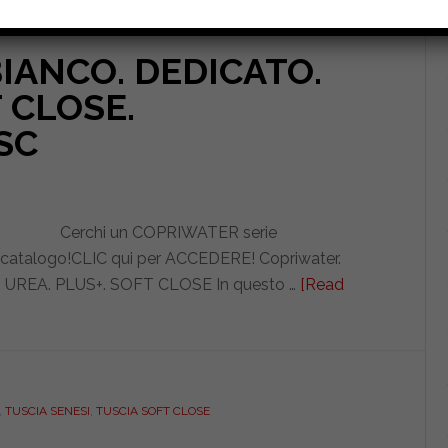
BIANCO. DEDICATO.
 CLOSE.
SC
Cerchi un COPRIWATER serie
 catalogo!CLIC qui per ACCEDERE! Copriwater.
o. UREA. PLUS+. SOFT CLOSE In questo …
[Read
,
TUSCIA SENESI
,
TUSCIA SOFT CLOSE