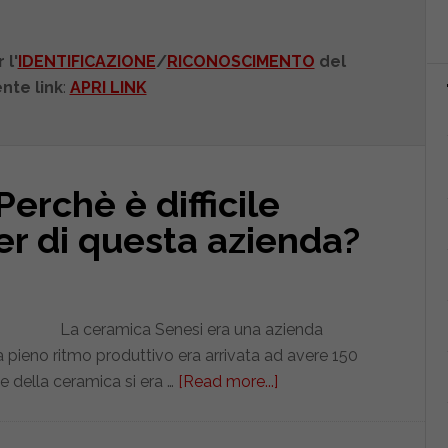
 l'
IDENTIFICAZIONE
/
RICONOSCIMENTO
del
nte link
:
APRI LINK
erchè è difficile
er di questa azienda?
La ceramica Senesi era una azienda
a pieno ritmo produttivo era arrivata ad avere 150
 della ceramica si era …
[Read more...]
about
Ceramica
Senesi.