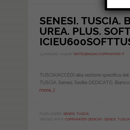
SENESI. TUSCIA. 
UREA. PLUS. SOFT
ICIEU600SOFTTU
23 MAGGIO, 2019
BY
SINTESIBAGNO COPRIWATER.IT
TUSCIA!ACCEDI alla sezione specifica del
TUSCIA. Senesi. Sedile DEDICATO. Bianc
more...]
about
SENESI.
TUSCIA.
BIANCO.
FILED UNDER:
SENESI
,
TUSCIA
TAGGED WITH:
COPRIWATER DEDICATI
,
SENESI
,
TUSCIA
DEDICATO.
UREA.