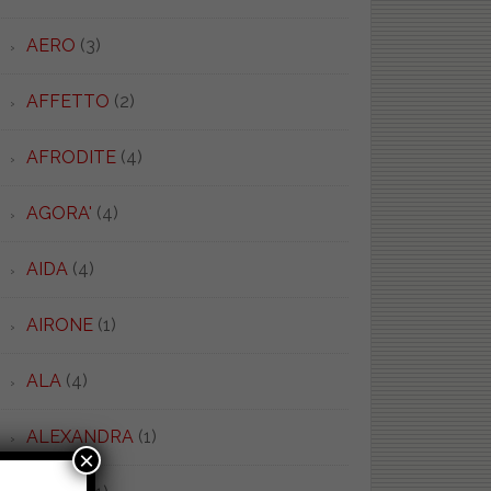
AERO
(3)
AFFETTO
(2)
AFRODITE
(4)
AGORA'
(4)
AIDA
(4)
AIRONE
(1)
ALA
(4)
O.
ALEXANDRA
(1)
O.
×
TENEROPALL