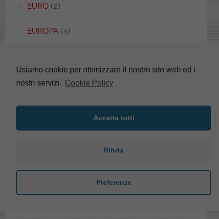
EURO
(2)
EUROPA
(4)
EUROPA
(5)
Usiamo cookie per ottimizzare il nostro sito web ed i
EUROPA
(4)
nostri servizi.
Cookie Policy
EUROPA DUO
(2)
Accetta tutti
EVOLUTION
(1)
Rifuta
EXEL
(2)
F-CONCEPT
(3)
Preferenze
FACIS/GSI
(53)