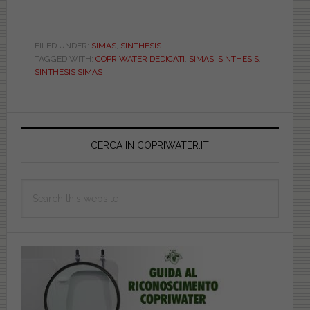
SIMAS.
LUNA.
BIANCO.
FILED UNDER:
SIMAS
,
SINTHESIS
TAGGED WITH:
COPRIWATER DEDICATI
,
SIMAS
,
SINTHESIS
,
DEDICATO.
SINTHESIS SIMAS
MAM20830
Primary
Sidebar
CERCA IN COPRIWATER.IT
Search
this
website