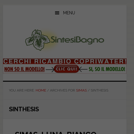
Skip
Skip
Skip
to
to
to
MENU
main
primary
footer
content
sidebar
YOU ARE HERE:
HOME
/
ARCHIVES FOR
SIMAS
/
SINTHESIS
SINTHESIS