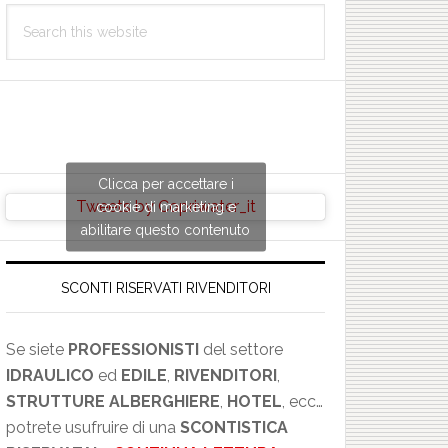
Search
this
website
Clicca per accettare i
Tweets by Copriwater_it
cookie di marketing e
abilitare questo contenuto
SCONTI RISERVATI RIVENDITORI
Se siete
PROFESSIONISTI
del settore
IDRAULICO
ed
EDILE
,
RIVENDITORI
,
STRUTTURE ALBERGHIERE
,
HOTEL
, ecc…
potrete usufruire di una
SCONTISTICA