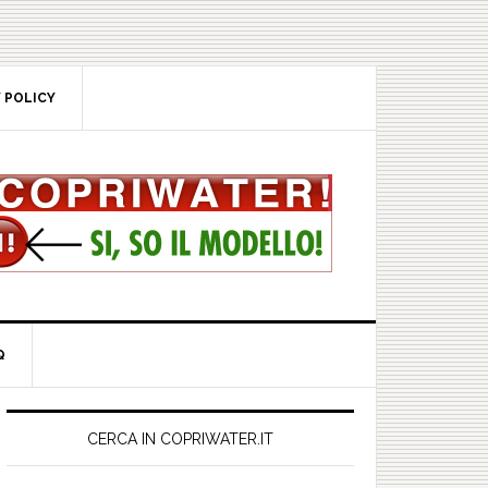
POLICY
rimary
idebar
CERCA IN COPRIWATER.IT