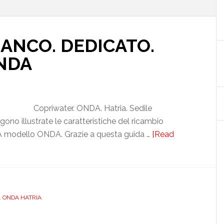
IANCO. DEDICATO.
NDA
Copriwater. ONDA. Hatria. Sedile
o illustrate le caratteristiche del ricambio
odello ONDA. Grazie a questa guida …
[Read
ONDA HATRIA