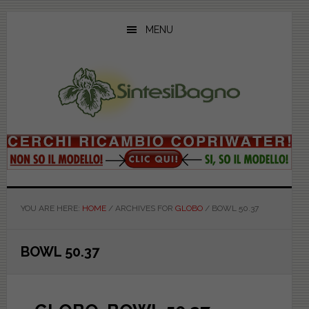
Skip
Skip
Skip
to
to
to
MENU
main
primary
footer
content
sidebar
YOU ARE HERE:
HOME
/
ARCHIVES FOR
GLOBO
/
BOWL 50.37
BOWL 50.37