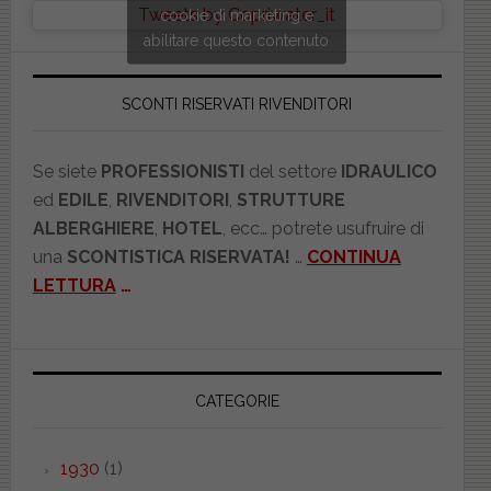
Tweets by Copriwater_it
cookie di marketing e
abilitare questo contenuto
SCONTI RISERVATI RIVENDITORI
Se siete
PROFESSIONISTI
del settore
IDRAULICO
ed
EDILE
,
RIVENDITORI
,
STRUTTURE
ALBERGHIERE
,
HOTEL
, ecc… potrete usufruire di
una
SCONTISTICA RISERVATA!
…
CONTINUA
LETTURA
…
CATEGORIE
1930
(1)