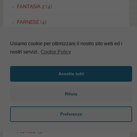
FANTASIA 2
(4)
FARNESE
(4)
FAST
(3)
Usiamo cookie per ottimizzare il nostro sito web ed i
nostri servizi.
Cookie Policy
FEDRA
(1)
FENICE
(3)
Accetta tutti
FENIX
(2)
Rifuta
FIDIA
(3)
Preferenze
FIESTA
(1)
FIORILE
(5)