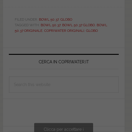
GLOBO.
BOWL
50.37.
FILED UNDER:
BOWL 50.37
,
GLOBO
TAGGED WITH:
BOWL 50.37
,
BOWL 50.37 GLOBO
,
BOWL
ORIGINALE.
50.37 ORIGINALE
,
COPRIWATER ORIGINALI
,
GLOBO
OBOSB021BI
Primary
Sidebar
CERCA IN COPRIWATER.IT
Search
this
website
Clicca per accettare i