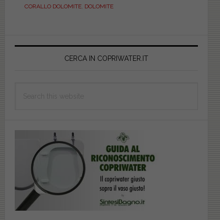
CORALLO DOLOMITE
,
DOLOMITE
DILCORALBIEUCORA
Primary
Sidebar
CERCA IN COPRIWATER.IT
Search
this
website