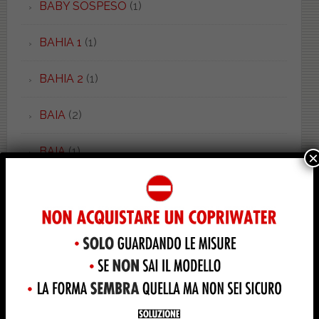
BABY SOSPESO
(1)
BAHIA 1
(1)
BAHIA 2
(1)
BAIA
(2)
BAIA
(1)
×
BALZANA
(2)
BAMBY
(1)
BELLA EPOQUE
(8)
BELLE ARTI
(1)