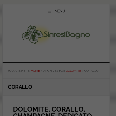
Skip
Skip
Skip
to
to
to
MENU
main
primary
footer
content
sidebar
YOU ARE HERE:
HOME
/
ARCHIVES FOR
DOLOMITE
/
CORALLO
CORALLO
DOLOMITE. CORALLO.