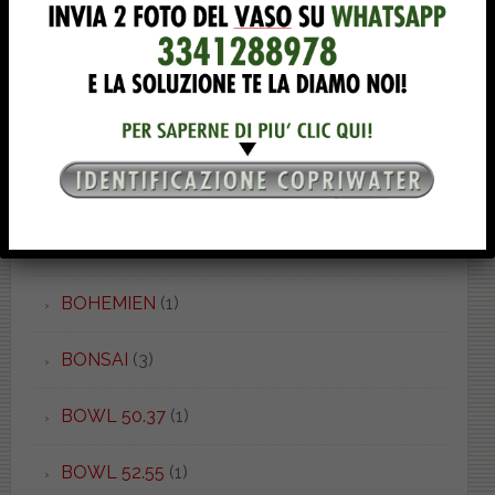
BELLINI
(1)
BETA
(4)
BIARRIZ
(1)
BIT
(1)
BOHEME
(2)
BOHEMIEN
(1)
BONSAI
(3)
BOWL 50.37
(1)
BOWL 52.55
(1)