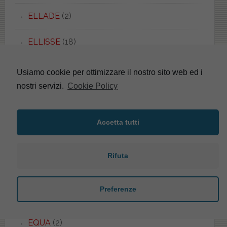
ELLADE
(2)
ELLISSE
(18)
ELLISSE PIU'
(2)
Usiamo cookie per ottimizzare il nostro sito web ed i
nostri servizi.
Cookie Policy
ELLISSE UNI
(1)
EMBASSY
(1)
Accetta tutti
EMILIA
(5)
Rifuta
EOS
(48)
Preferenze
EPOCA
(3)
EQUA
(2)