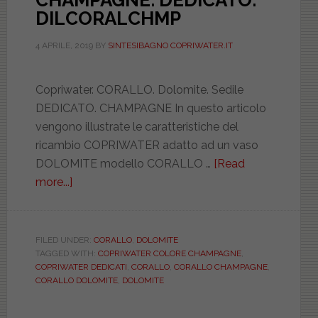
CHAMPAGNE. DEDICATO.
DILCORALCHMP
4 APRILE, 2019
BY
SINTESIBAGNO COPRIWATER.IT
Copriwater. CORALLO. Dolomite. Sedile
DEDICATO. CHAMPAGNE In questo articolo
vengono illustrate le caratteristiche del
ricambio COPRIWATER adatto ad un vaso
DOLOMITE modello CORALLO …
[Read
more...]
about
DOLOMITE.
CORALLO.
CHAMPAGNE.
FILED UNDER:
CORALLO
,
DOLOMITE
TAGGED WITH:
COPRIWATER COLORE CHAMPAGNE
,
DEDICATO.
COPRIWATER DEDICATI
,
CORALLO
,
CORALLO CHAMPAGNE
,
DILCORALCHMP
CORALLO DOLOMITE
,
DOLOMITE