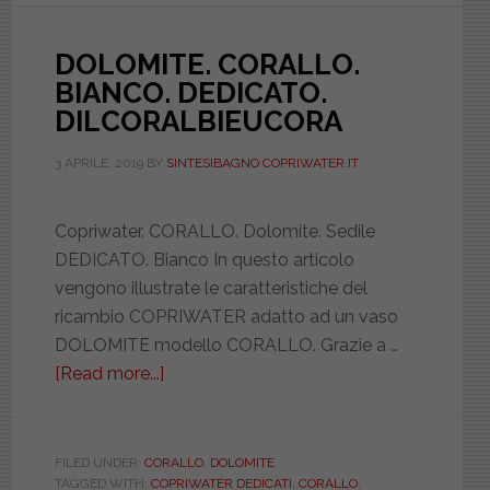
DOLOMITE. CORALLO.
BIANCO. DEDICATO.
DILCORALBIEUCORA
3 APRILE, 2019
BY
SINTESIBAGNO COPRIWATER.IT
Copriwater. CORALLO. Dolomite. Sedile
DEDICATO. Bianco In questo articolo
vengono illustrate le caratteristiche del
ricambio COPRIWATER adatto ad un vaso
DOLOMITE modello CORALLO. Grazie a …
[Read more...]
about
DOLOMITE.
CORALLO.
BIANCO.
FILED UNDER:
CORALLO
,
DOLOMITE
TAGGED WITH:
COPRIWATER DEDICATI
,
CORALLO
,
DEDICATO.