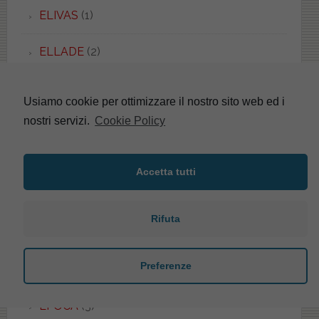
ELIVAS
(1)
ELLADE
(2)
ELLISSE
(18)
Usiamo cookie per ottimizzare il nostro sito web ed i
nostri servizi.
Cookie Policy
ELLISSE PIU'
(2)
ELLISSE UNI
(1)
Accetta tutti
EMBASSY
(1)
Rifuta
EMILIA
(5)
Preferenze
EOS
(48)
EPOCA
(3)