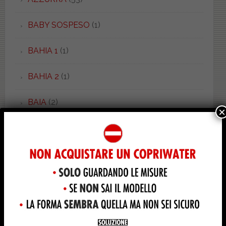
BABY SOSPESO
(1)
BAHIA 1
(1)
BAHIA 2
(1)
BAIA
(2)
×
BAIA
(1)
BALZANA
(2)
BAMBY
(1)
BELLA EPOQUE
(8)