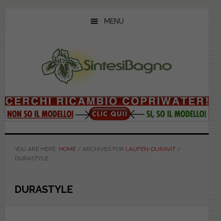
Skip
Skip
Skip
to
to
to
MENU
main
primary
footer
content
sidebar
YOU ARE HERE:
HOME
/
ARCHIVES FOR
LAUFEN-DURAVIT
/
DURASTYLE
DURASTYLE