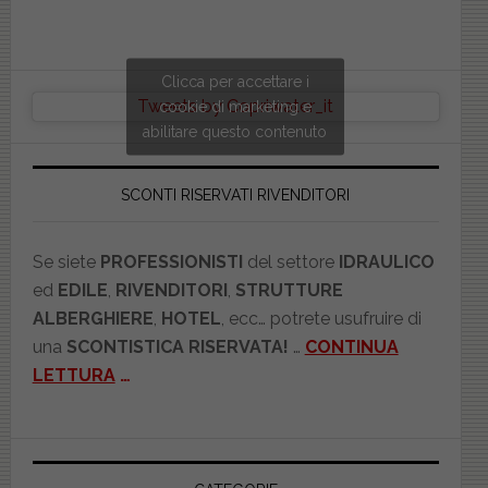
Clicca per accettare i
Tweets by Copriwater_it
cookie di marketing e
abilitare questo contenuto
SCONTI RISERVATI RIVENDITORI
Se siete
PROFESSIONISTI
del settore
IDRAULICO
ed
EDILE
,
RIVENDITORI
,
STRUTTURE
ALBERGHIERE
,
HOTEL
, ecc… potrete usufruire di
una
SCONTISTICA RISERVATA!
…
CONTINUA
LETTURA
…