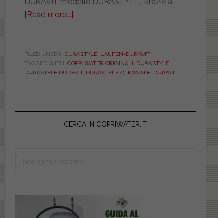
DURAVIT modello DURASTYLE. Grazie a …
[Read more...]
about
DURAVIT.
DURASTYLE.
ORIGINALE.
FILED UNDER:
DURASTYLE
,
LAUFEN-DURAVIT
TAGGED WITH:
COPRIWATER ORIGINALI
,
DURASTYLE
,
DUR0063710000
DURASTYLE DURAVIT
,
DURASTYLE ORIGINALE
,
DURAVIT
Primary
Sidebar
CERCA IN COPRIWATER.IT
Search
this
website