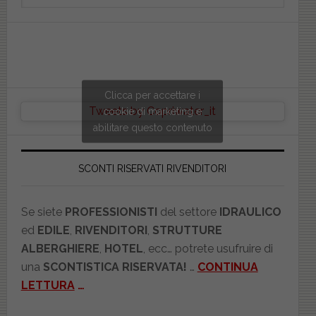
website
Clicca per accettare i
Tweets by Copriwater_it
cookie di marketing e
abilitare questo contenuto
SCONTI RISERVATI RIVENDITORI
Se siete
PROFESSIONISTI
del settore
IDRAULICO
ed
EDILE
,
RIVENDITORI
,
STRUTTURE
ALBERGHIERE
,
HOTEL
, ecc… potrete usufruire di
una
SCONTISTICA RISERVATA!
…
CONTINUA
LETTURA
…