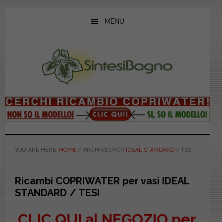
Skip
Skip
Skip
to
to
to
MENU
main
primary
footer
content
sidebar
YOU ARE HERE:
HOME
/
ARCHIVES FOR
IDEAL STANDARD
/
TESI
Ricambi COPRIWATER per vasi IDEAL
STANDARD / TESI
CLIC QUI al NEGOZIO per