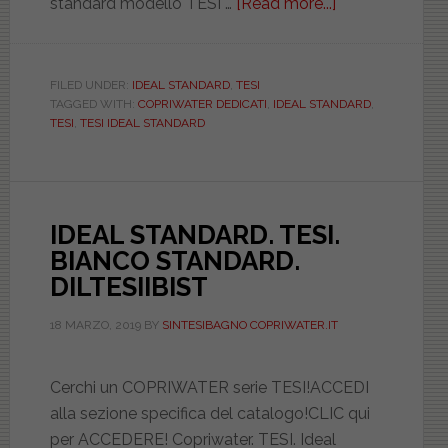
standard modello TESI …
[Read more...]
about
IDEAL
STANDARD.
TESI.
FILED UNDER:
IDEAL STANDARD
,
TESI
TAGGED WITH:
COPRIWATER DEDICATI
,
IDEAL STANDARD
,
BIANCO.
TESI
,
TESI IDEAL STANDARD
DILTESIIBIEUT
IDEAL STANDARD. TESI.
BIANCO STANDARD.
DILTESIIBIST
18 MARZO, 2019
BY
SINTESIBAGNO COPRIWATER.IT
Cerchi un COPRIWATER serie TESI!ACCEDI
alla sezione specifica del catalogo!CLIC qui
per ACCEDERE! Copriwater. TESI. Ideal