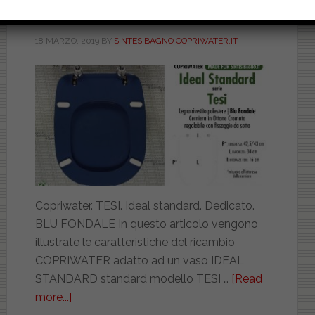
DILTESIIBLFOTESI
18 MARZO, 2019
BY
SINTESIBAGNO COPRIWATER.IT
Copriwater. TESI. Ideal standard. Dedicato.
BLU FONDALE In questo articolo vengono
illustrate le caratteristiche del ricambio
COPRIWATER adatto ad un vaso IDEAL
STANDARD standard modello TESI …
[Read
more...]
about