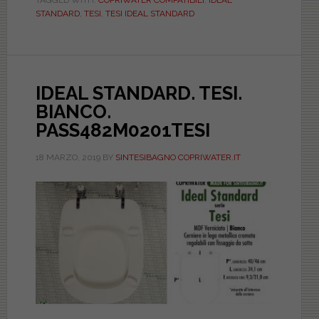
DUROPLAST.
STANDARD
,
TESI
,
TESI IDEAL STANDARD
ASTFSE172702TESI
IDEAL STANDARD. TESI.
BIANCO.
PASS482M0201TESI
18 MARZO, 2019
BY
SINTESIBAGNO COPRIWATER.IT