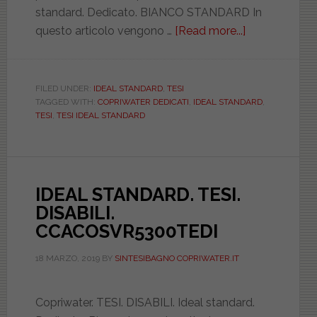
standard. Dedicato. BIANCO STANDARD In
questo articolo vengono …
[Read more...]
about
IDEAL
STANDARD.
TESI.
FILED UNDER:
IDEAL STANDARD
,
TESI
TAGGED WITH:
COPRIWATER DEDICATI
,
IDEAL STANDARD
,
BIANCO
TESI
,
TESI IDEAL STANDARD
STANDARD.
DILTESIIBIST
IDEAL STANDARD. TESI.
DISABILI.
CCACOSVR5300TEDI
18 MARZO, 2019
BY
SINTESIBAGNO COPRIWATER.IT
Copriwater. TESI. DISABILI. Ideal standard.