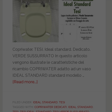
Copriwater. TESI. Ideal standard. Dedicato.
VERDE SUSSURRATO In questo articolo
vengono illustrate le caratteristiche del
ricambio COPRIWATER adatto ad un vaso
IDEAL STANDARD standard modello …
[Read more...]
about
IDEAL
STANDARD.
TESI.
FILED UNDER:
IDEAL STANDARD
,
TESI
TAGGED WITH:
COPRIWATER DEDICATI
,
IDEAL STANDARD
,
VERDE
TESI
,
TESI IDEAL STANDARD
,
TESI VERDE SUSSURRATO