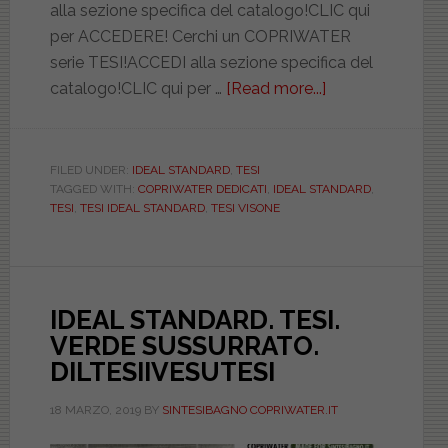
alla sezione specifica del catalogo!CLIC qui
per ACCEDERE! Cerchi un COPRIWATER
serie TESI!ACCEDI alla sezione specifica del
catalogo!CLIC qui per …
[Read more...]
about
IDEAL
STANDARD.
TESI.
FILED UNDER:
IDEAL STANDARD
,
TESI
TAGGED WITH:
COPRIWATER DEDICATI
,
IDEAL STANDARD
,
VISONE.
TESI
,
TESI IDEAL STANDARD
,
TESI VISONE
DILTESIIVISOTE
IDEAL STANDARD. TESI.
VERDE SUSSURRATO.
DILTESIIVESUTESI
18 MARZO, 2019
BY
SINTESIBAGNO COPRIWATER.IT