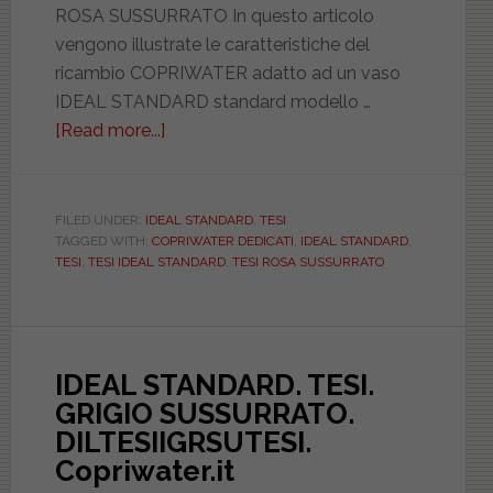
ROSA SUSSURRATO In questo articolo
vengono illustrate le caratteristiche del
ricambio COPRIWATER adatto ad un vaso
IDEAL STANDARD standard modello …
[Read more...]
about
IDEAL
STANDARD.
TESI.
FILED UNDER:
IDEAL STANDARD
,
TESI
TAGGED WITH:
COPRIWATER DEDICATI
,
IDEAL STANDARD
,
ROSA
TESI
,
TESI IDEAL STANDARD
,
TESI ROSA SUSSURRATO
SUSSURRATO.
DILTESIIROSUTESI
IDEAL STANDARD. TESI.
GRIGIO SUSSURRATO.
DILTESIIGRSUTESI.
Copriwater.it