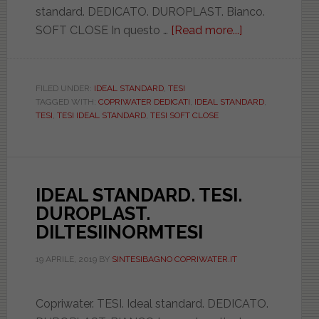
standard. DEDICATO. DUROPLAST. Bianco.
SOFT CLOSE In questo …
[Read more...]
about
IDEAL
STANDARD.
TESI.
FILED UNDER:
IDEAL STANDARD
,
TESI
TAGGED WITH:
COPRIWATER DEDICATI
,
IDEAL STANDARD
,
DUROPLAST.
TESI
,
TESI IDEAL STANDARD
,
TESI SOFT CLOSE
SOFT
CLOSE.
DILTESIISOFT
IDEAL STANDARD. TESI.
DUROPLAST.
DILTESIINORMTESI
19 APRILE, 2019
BY
SINTESIBAGNO COPRIWATER.IT
Copriwater. TESI. Ideal standard. DEDICATO.