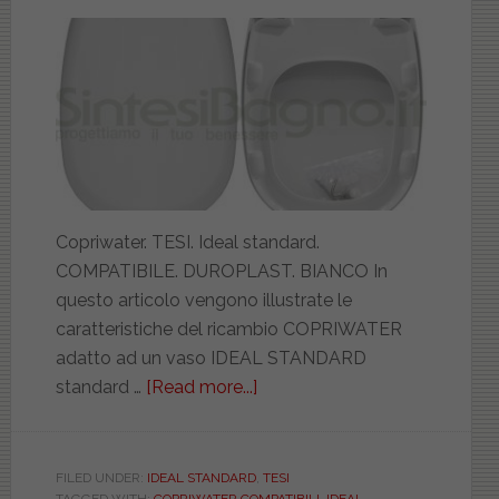
Copriwater. TESI. Ideal standard.
COMPATIBILE. DUROPLAST. BIANCO In
questo articolo vengono illustrate le
caratteristiche del ricambio COPRIWATER
adatto ad un vaso IDEAL STANDARD
standard …
[Read more...]
about
IDEAL
STANDARD.
TESI.
FILED UNDER:
IDEAL STANDARD
,
TESI
TAGGED WITH:
COPRIWATER COMPATIBILI
,
IDEAL