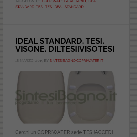
TAGGED WITH:
COPRIWATER ADATTABILI
,
IDEAL
ECONOMICO
STANDARD
,
TESI
,
TESI IDEAL STANDARD
VASCWATT0
IDEAL STANDARD. TESI.
VISONE. DILTESIIVISOTESI
18 MARZO, 2019
BY
SINTESIBAGNO COPRIWATER.IT
Cerchi un COPRIWATER serie TESI!ACCEDI