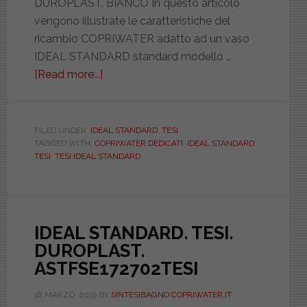
DUROPLAST. BIANCO In questo articolo
vengono illustrate le caratteristiche del
ricambio COPRIWATER adatto ad un vaso
IDEAL STANDARD standard modello …
[Read more...]
about
IDEAL
STANDARD.
TESI.
FILED UNDER:
IDEAL STANDARD
,
TESI
TAGGED WITH:
COPRIWATER DEDICATI
,
IDEAL STANDARD
,
DUROPLAST.
TESI
,
TESI IDEAL STANDARD
DILTESIINORMTESI
IDEAL STANDARD. TESI.
DUROPLAST.
ASTFSE172702TESI
18 MARZO, 2019
BY
SINTESIBAGNO COPRIWATER.IT