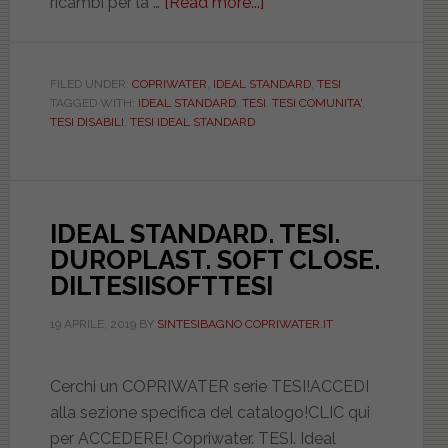
ricambi per la …
[Read more...]
about
La
serie
TESI
FILED UNDER:
COPRIWATER
,
IDEAL STANDARD
,
TESI
TAGGED WITH:
IDEAL STANDARD
,
TESI
,
TESI COMUNITA'
,
di
TESI DISABILI
,
TESI IDEAL STANDARD
Ideal
Standard.
Copriwater.it
IDEAL STANDARD. TESI.
DUROPLAST. SOFT CLOSE.
DILTESIISOFTTESI
19 APRILE, 2019
BY
SINTESIBAGNO COPRIWATER.IT
Cerchi un COPRIWATER serie TESI!ACCEDI
alla sezione specifica del catalogo!CLIC qui
per ACCEDERE! Copriwater. TESI. Ideal