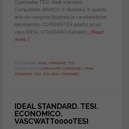
Copriwater. TESI. Ideal standard.
Compatibile. BIANCO. E-Business In questo
articolo vengono illustrate le caratteristiche
del ricambio COPRIWATER adatto ad un
vaso IDEAL STANDARD standard …
[Read
more...]
about
IDEAL
STANDARD.
TESI.
FILED UNDER:
IDEAL STANDARD
,
TESI
TAGGED WITH:
COPRIWATER COMPATIBILI
,
IDEAL
BIANCO.
STANDARD
,
TESI
,
TESI IDEAL STANDARD
PASS482M0201TESI
IDEAL STANDARD. TESI.
ECONOMICO.
VASCWATT0000TESI