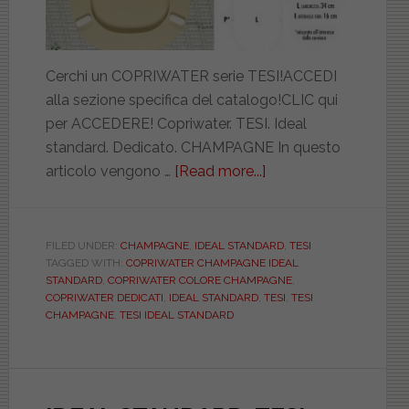
Cerchi un COPRIWATER serie TESI!ACCEDI
alla sezione specifica del catalogo!CLIC qui
per ACCEDERE! Copriwater. TESI. Ideal
standard. Dedicato. CHAMPAGNE In questo
articolo vengono …
[Read more...]
about
IDEAL
STANDARD.
TESI.
FILED UNDER:
CHAMPAGNE
,
IDEAL STANDARD
,
TESI
TAGGED WITH:
COPRIWATER CHAMPAGNE IDEAL
CHAMPAGNE.
STANDARD
,
COPRIWATER COLORE CHAMPAGNE
,
DILTESIICHMPTESI
COPRIWATER DEDICATI
,
IDEAL STANDARD
,
TESI
,
TESI
CHAMPAGNE
,
TESI IDEAL STANDARD