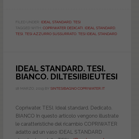
IDEAL
STANDARD
TESI.
FILED UNDER:
IDEAL STANDARD
,
TESI
TAGGED WITH:
COPRIWATER DEDICATI
,
IDEAL STANDARD
,
BIANCO.
TESI
,
TESI AZZURRO SUSSURRATO
,
TESI IDEAL STANDARD
DILTESIIAZ
IDEAL STANDARD. TESI.
BIANCO. DILTESIIBIEUTESI
18 MARZO, 2019
BY
SINTESIBAGNO COPRIWATER.IT
Copriwater. TESI. Ideal standard. Dedicato.
BIANCO In questo articolo vengono illustrate
le caratteristiche del ricambio COPRIWATER
adatto ad un vaso IDEAL STANDARD