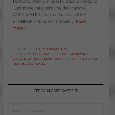
Dedicato. Bianco In questo articolo vengono
illustrate le caratteristiche del ricambio
COPRIWATER adatto ad un vaso IDEAL
STANDARD standard modello …
[Read
more...]
about
IDEAL
STANDARD.
TESI.
FILED UNDER:
IDEAL STANDARD
,
TESI
TAGGED WITH:
COPRIWATER DEDICATI
,
COPRIWATER
DISABILI.
DISABILI COMUNITA'
,
IDEAL STANDARD
,
TESI
,
TESI DISABILI
,
CCACOSVR5300TEDI
TESI IDEAL STANDARD
Primary
Sidebar
CERCA IN COPRIWATER.IT
Search
this