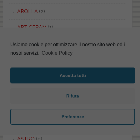
AROLLA
(2)
ART CERAM
(1)
ASILO
(1)
Usiamo cookie per ottimizzare il nostro sito web ed i
nostri servizi.
Cookie Policy
ASOLO
(3)
ASSOLUTO
(1)
Accetta tutti
ASTER
(3)
Rifuta
ASTRA
(28)
Preferenze
ASTRA PIU'
(3)
ASTRO
(9)