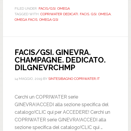
BIANCO.
FILED UNDER:
FACIS/GSI
,
OMEGA
TAGGED WITH:
COPRIWATER DEDICATI
,
FACIS
,
GSI
,
OMEGA
,
DEDICATO.
OMEGA FACIS
,
OMEGA GSI
MAM06001VJ
FACIS/GSI. GINEVRA.
CHAMPAGNE. DEDICATO.
DILGNEVRCHMP
14 MAGGIO, 2019
BY
SINTESIBAGNO COPRIWATER.IT
Cerchi un COPRIWATER serie
GINEVRA!ACCEDI alla sezione specifica del
catalogo!CLIC qui per ACCEDERE! Cerchi un
COPRIWATER serie GINEVRA!ACCEDI alla
sezione specifica del catalogo!CLIC qui …