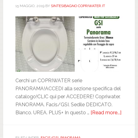
15 MAGGIO, 2019
BY
SINTESIBAGNO COPRIWATER.IT
Cerchi un COPRIWATER serie
PANORAMA!ACCEDI alla sezione specifica del
catalogo!CLIC qui per ACCEDERE! Copriwater.
PANORAMA. Facis/GSI. Sedile DEDICATO.
Bianco. UREA. PLUS+ In questo …
[Read more...]
about
FACIS/
PANOR
BIANC
FILED UNDER:
FACIS/GSI
,
PANORAMA