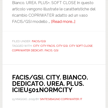
Bianco. UREA. PLUS+. SOFT CLOSE In questo
articolo vengono illustrate le caratteristiche del
ricambio COPRIWATER adatto ad un vaso
FACIS/GSI modello …
[Read more...]
about
FACIS/GSI.
CITY.
BIANCO.
FILED UNDER:
FACIS/GSI
TAGGED WITH:
CITY
,
CITY FACIS
,
CITY GSI
,
CITY SOFT CLOSE
,
DEDICATO.
COPRIWATER DEDICATI
,
FACIS
,
GSI
UREA.
PLUS.
SOFT
CLOSE.
FACIS/GSI. CITY. BIANCO.
ICIEU501SOFTCI
DEDICATO. UREA. PLUS.
ICIEU501NORMCITY
15 MAGGIO, 2019
BY
SINTESIBAGNO COPRIWATER.IT