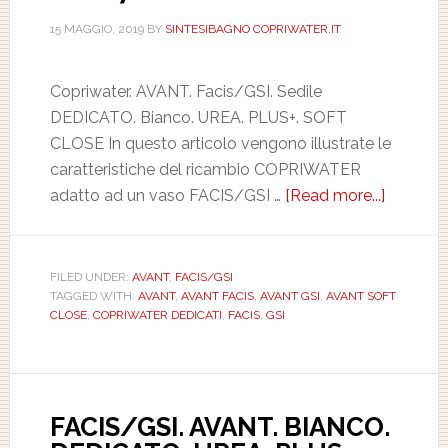
15 MAGGIO, 2019
BY
SINTESIBAGNO COPRIWATER.IT
Copriwater. AVANT. Facis/GSI. Sedile
DEDICATO. Bianco. UREA. PLUS+. SOFT
CLOSE In questo articolo vengono illustrate le
caratteristiche del ricambio COPRIWATER
adatto ad un vaso FACIS/GSI …
[Read more...]
about
FACIS/G
AVANT.
BIANCO
FILED UNDER:
AVANT
,
FACIS/GSI
TAGGED WITH:
AVANT
,
AVANT FACIS
,
AVANT GSI
,
AVANT SOFT
DEDICA
CLOSE
,
COPRIWATER DEDICATI
,
FACIS
,
GSI
UREA.
PLUS.
SOFT
CLOSE.
FACIS/GSI. AVANT. BIANCO.
ICIEU7