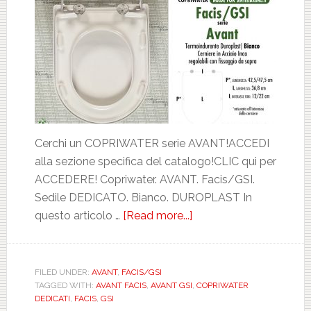
Cerchi un COPRIWATER serie AVANT!ACCEDI
alla sezione specifica del catalogo!CLIC qui per
ACCEDERE! Copriwater. AVANT. Facis/GSI.
Sedile DEDICATO. Bianco. DUROPLAST In
questo articolo …
[Read more...]
about
FACIS/GSI.
AVANT.
BIANCO.
FILED UNDER:
AVANT
,
FACIS/GSI
TAGGED WITH:
AVANT FACIS
,
AVANT GSI
,
COPRIWATER
DEDICATO.
DEDICATI
,
FACIS
,
GSI
DUROPLAST.