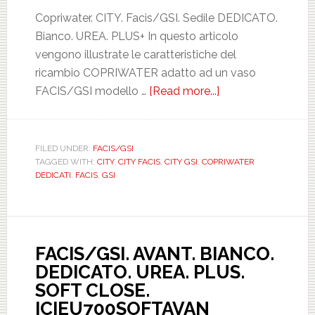
Copriwater. CITY. Facis/GSI. Sedile DEDICATO.
Bianco. UREA. PLUS+ In questo articolo
vengono illustrate le caratteristiche del
ricambio COPRIWATER adatto ad un vaso
FACIS/GSI modello …
[Read more...]
about
FACIS/GSI.
CITY.
BIANCO.
FILED UNDER:
FACIS/GSI
TAGGED WITH:
CITY
,
CITY FACIS
,
CITY GSI
,
COPRIWATER
DEDICATO.
DEDICATI
,
FACIS
,
GSI
UREA.
PLUS.
ICIEU501NORMCI
FACIS/GSI. AVANT. BIANCO.
DEDICATO. UREA. PLUS.
SOFT CLOSE.
ICIEU700SOFTAVAN