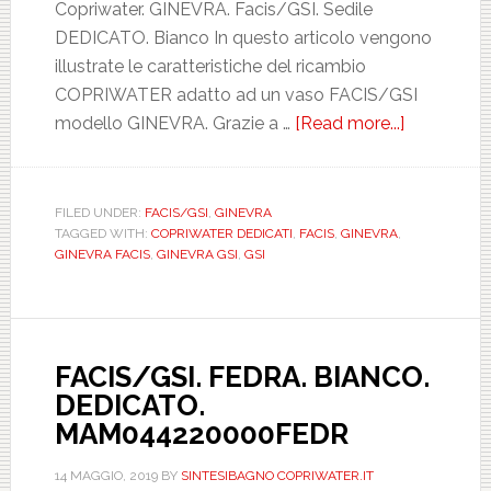
Copriwater. GINEVRA. Facis/GSI. Sedile
DEDICATO. Bianco In questo articolo vengono
illustrate le caratteristiche del ricambio
COPRIWATER adatto ad un vaso FACIS/GSI
modello GINEVRA. Grazie a …
[Read more...]
about
FACIS/GSI
GINEVRA.
BIANCO.
FILED UNDER:
FACIS/GSI
,
GINEVRA
TAGGED WITH:
COPRIWATER DEDICATI
,
FACIS
,
GINEVRA
,
DEDICATO
GINEVRA FACIS
,
GINEVRA GSI
,
GSI
CCAFOAF
FACIS/GSI. FEDRA. BIANCO.
DEDICATO.
MAM044220000FEDR
14 MAGGIO, 2019
BY
SINTESIBAGNO COPRIWATER.IT