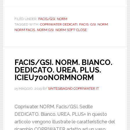
FACIS/GSI.
NORM.
BIANCO.
FILED UNDER:
FACIS/GSI
,
NORM
TAGGED WITH:
COPRIWATER DEDICATI
,
FACIS
,
GSI
,
NORM
,
DEDICATO.
NORM FACIS
,
NORM GSI
,
NORM SOFT CLOSE
UREA.
PLUS.
SOFT
CLOSE.
FACIS/GSI. NORM. BIANCO.
ICIEU700SOFTNOR
DEDICATO. UREA. PLUS.
ICIEU700NORMNORM
15 MAGGIO, 2019
BY
SINTESIBAGNO COPRIWATER.IT
Copriwater. NORM. Facis/GSI. Sedile
DEDICATO. Bianco. UREA. PLUS+ In questo
articolo vengono illustrate le caratteristiche del
ricambio COPRIWATER adatto ad un vaso