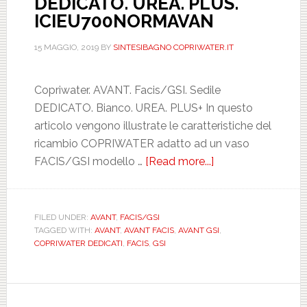
DEDICATO. UREA. PLUS.
ICIEU700NORMAVAN
15 MAGGIO, 2019
BY
SINTESIBAGNO COPRIWATER.IT
Copriwater. AVANT. Facis/GSI. Sedile
DEDICATO. Bianco. UREA. PLUS+ In questo
articolo vengono illustrate le caratteristiche del
ricambio COPRIWATER adatto ad un vaso
FACIS/GSI modello …
[Read more...]
about
FACIS/GSI.
AVANT.
BIANCO.
FILED UNDER:
AVANT
,
FACIS/GSI
TAGGED WITH:
AVANT
,
AVANT FACIS
,
AVANT GSI
,
DEDICATO.
COPRIWATER DEDICATI
,
FACIS
,
GSI
UREA.
PLUS.
ICIEU700NORMA