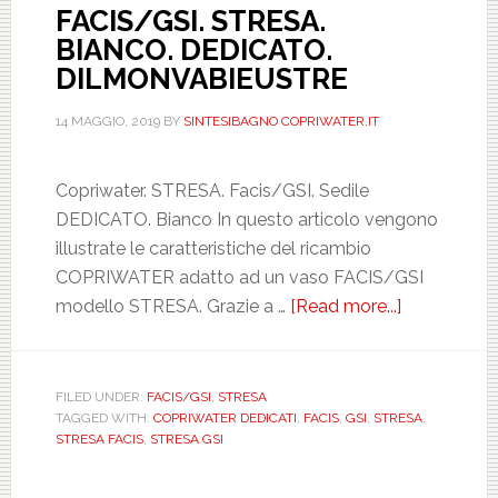
FACIS/GSI. STRESA.
BIANCO. DEDICATO.
DILMONVABIEUSTRE
14 MAGGIO, 2019
BY
SINTESIBAGNO COPRIWATER.IT
Copriwater. STRESA. Facis/GSI. Sedile
DEDICATO. Bianco In questo articolo vengono
illustrate le caratteristiche del ricambio
COPRIWATER adatto ad un vaso FACIS/GSI
modello STRESA. Grazie a …
[Read more...]
about
FACIS/GSI.
STRESA.
BIANCO.
FILED UNDER:
FACIS/GSI
,
STRESA
TAGGED WITH:
COPRIWATER DEDICATI
,
FACIS
,
GSI
,
STRESA
,
DEDICATO.
STRESA FACIS
,
STRESA GSI
DILMONVA