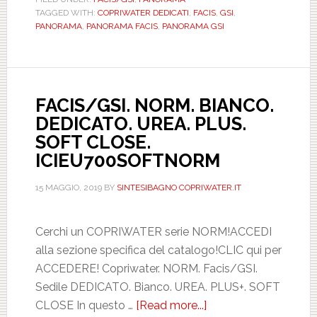
TAGGED WITH:
COPRIWATER DEDICATI
,
FACIS
,
GSI
,
DEDIC
PANORAMA
,
PANORAMA FACIS
,
PANORAMA GSI
UREA.
PLUS.
ICIEU
FACIS/GSI. NORM. BIANCO.
DEDICATO. UREA. PLUS.
SOFT CLOSE.
ICIEU700SOFTNORM
15 MAGGIO, 2019
BY
SINTESIBAGNO COPRIWATER.IT
Cerchi un COPRIWATER serie NORM!ACCEDI
alla sezione specifica del catalogo!CLIC qui per
ACCEDERE! Copriwater. NORM. Facis/GSI.
Sedile DEDICATO. Bianco. UREA. PLUS+. SOFT
CLOSE In questo …
[Read more...]
about