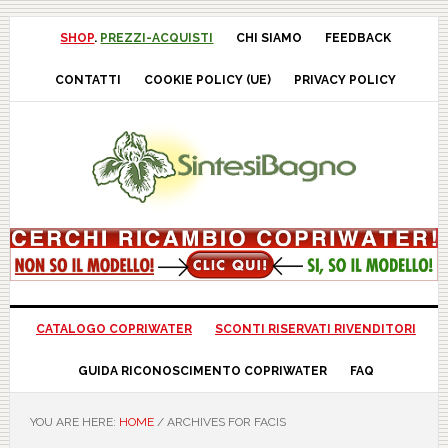
Skip
Skip
Skip
Skip
to
to
to
to
SHOP
.
PREZZI-ACQUISTI
CHI SIAMO
FEEDBACK
primary
main
primary
footer
CONTATTI
COOKIE POLICY (UE)
PRIVACY POLICY
navigation
content
sidebar
CATALOGO COPRIWATER
SCONTI RISERVATI RIVENDITORI
GUIDA RICONOSCIMENTO COPRIWATER
FAQ
YOU ARE HERE:
HOME
/
ARCHIVES FOR FACIS