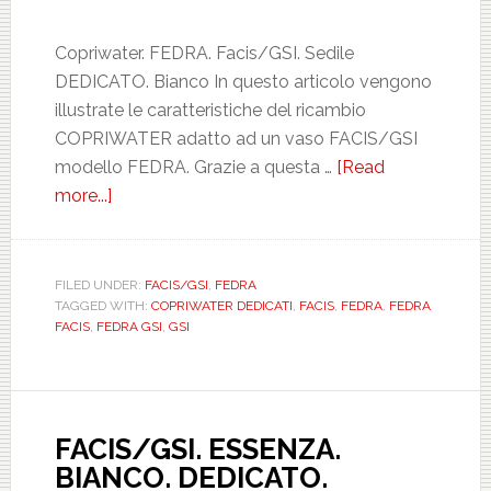
Copriwater. FEDRA. Facis/GSI. Sedile
DEDICATO. Bianco In questo articolo vengono
illustrate le caratteristiche del ricambio
COPRIWATER adatto ad un vaso FACIS/GSI
modello FEDRA. Grazie a questa …
[Read
more...]
about
FACIS/GSI.
FEDRA.
BIANCO.
FILED UNDER:
FACIS/GSI
,
FEDRA
TAGGED WITH:
COPRIWATER DEDICATI
,
FACIS
,
FEDRA
,
FEDRA
DEDICATO.
FACIS
,
FEDRA GSI
,
GSI
MAM044220000FEDR
FACIS/GSI. ESSENZA.
BIANCO. DEDICATO.