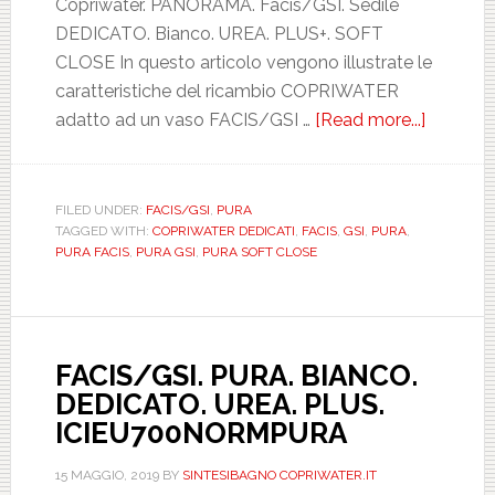
Copriwater. PANORAMA. Facis/GSI. Sedile
DEDICATO. Bianco. UREA. PLUS+. SOFT
CLOSE In questo articolo vengono illustrate le
caratteristiche del ricambio COPRIWATER
adatto ad un vaso FACIS/GSI …
[Read more...]
about
FACIS/G
PURA.
BIANCO
FILED UNDER:
FACIS/GSI
,
PURA
TAGGED WITH:
COPRIWATER DEDICATI
,
FACIS
,
GSI
,
PURA
,
DEDICA
PURA FACIS
,
PURA GSI
,
PURA SOFT CLOSE
UREA.
PLUS.
SOFT
CLOSE.
FACIS/GSI. PURA. BIANCO.
ICIEU7
DEDICATO. UREA. PLUS.
ICIEU700NORMPURA
15 MAGGIO, 2019
BY
SINTESIBAGNO COPRIWATER.IT