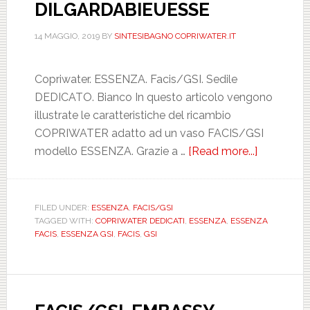
DILGARDABIEUESSE
14 MAGGIO, 2019
BY
SINTESIBAGNO COPRIWATER.IT
Copriwater. ESSENZA. Facis/GSI. Sedile
DEDICATO. Bianco In questo articolo vengono
illustrate le caratteristiche del ricambio
COPRIWATER adatto ad un vaso FACIS/GSI
modello ESSENZA. Grazie a …
[Read more...]
about
FACIS/GSI
ESSENZA
BIANCO.
FILED UNDER:
ESSENZA
,
FACIS/GSI
TAGGED WITH:
COPRIWATER DEDICATI
,
ESSENZA
,
ESSENZA
DEDICAT
FACIS
,
ESSENZA GSI
,
FACIS
,
GSI
DILGARD