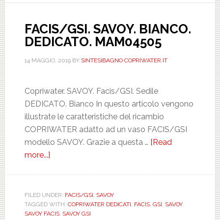
FACIS/GSI. SAVOY. BIANCO.
DEDICATO. MAM04505
14 MAGGIO, 2019
BY
SINTESIBAGNO COPRIWATER.IT
Copriwater. SAVOY. Facis/GSI. Sedile
DEDICATO. Bianco In questo articolo vengono
illustrate le caratteristiche del ricambio
COPRIWATER adatto ad un vaso FACIS/GSI
modello SAVOY. Grazie a questa …
[Read
more...]
about
FACIS/GSI.
SAVOY.
BIANCO.
FILED UNDER:
FACIS/GSI
,
SAVOY
TAGGED WITH:
COPRIWATER DEDICATI
,
FACIS
,
GSI
,
SAVOY
,
DEDICATO.
SAVOY FACIS
,
SAVOY GSI
MAM04505