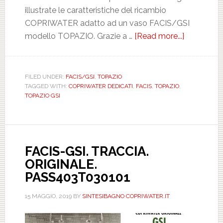
illustrate le caratteristiche del ricambio
COPRIWATER adatto ad un vaso FACIS/GSI
modello TOPAZIO. Grazie a …
[Read more...]
about
FACIS/GSI
TOPAZIO.
BIANCO.
FILED UNDER:
FACIS/GSI
,
TOPAZIO
TAGGED WITH:
COPRIWATER DEDICATI
,
FACIS
,
TOPAZIO
,
DEDICATO
TOPAZIO GSI
DILUNMD
FACIS-GSI. TRACCIA.
ORIGINALE.
PASS403T030101
15 MAGGIO, 2019
BY
SINTESIBAGNO COPRIWATER.IT