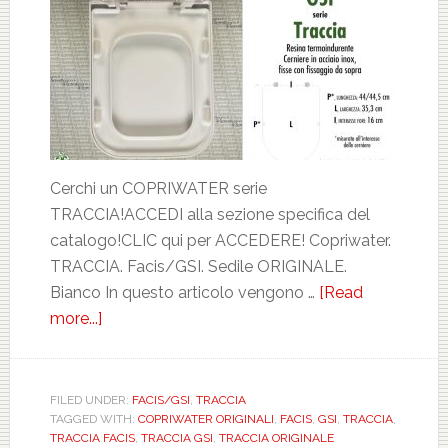
Cerchi un COPRIWATER serie
TRACCIA!ACCEDI alla sezione specifica del
catalogo!CLIC qui per ACCEDERE! Copriwater.
TRACCIA. Facis/GSI. Sedile ORIGINALE.
Bianco In questo articolo vengono …
[Read
more...]
about
FACIS-
GSI.
TRACCIA.
FILED UNDER:
FACIS/GSI
,
TRACCIA
TAGGED WITH:
COPRIWATER ORIGINALI
,
FACIS
,
GSI
,
TRACCIA
,
ORIGINALE.
TRACCIA FACIS
,
TRACCIA GSI
,
TRACCIA ORIGINALE