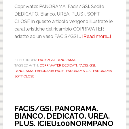
Copriwater. PANORAMA. Facis/GSI. Sedile
DEDICATO. Bianco. UREA. PLUS+. SOFT
CLOSE In questo articolo vengono illustrate le
caratteristiche del ricambio COPRIWATER
adatto ad un vaso FACIS/GSI …
[Read more...]
about
FACIS/G
PANOR
BIANCO
FILED UNDER:
FACIS/GSI
,
PANORAMA
TAGGED WITH:
COPRIWATER DEDICATI
,
FACIS
,
GSI
,
DEDICA
PANORAMA
,
PANORAMA FACIS
,
PANORAMA GSI
,
PANORAMA
UREA.
SOFT CLOSE
PLUS.
SOFT
CLOSE.
ICIEU1
FACIS/GSI. PANORAMA.
BIANCO. DEDICATO. UREA.
PLUS. ICIEU100NORMPANO