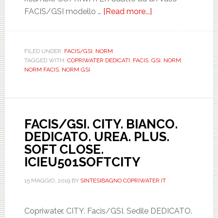
FACIS/GSI modello …
[Read more...]
about
FACIS/GSI.
NORM.
BIANCO.
FILED UNDER:
FACIS/GSI
,
NORM
TAGGED WITH:
COPRIWATER DEDICATI
,
FACIS
,
GSI
,
NORM
,
DEDICATO.
NORM FACIS
,
NORM GSI
UREA.
PLUS.
ICIEU700NORM
FACIS/GSI. CITY. BIANCO.
DEDICATO. UREA. PLUS.
SOFT CLOSE.
ICIEU501SOFTCITY
15 MAGGIO, 2019
BY
SINTESIBAGNO COPRIWATER.IT
Copriwater. CITY. Facis/GSI. Sedile DEDICATO.