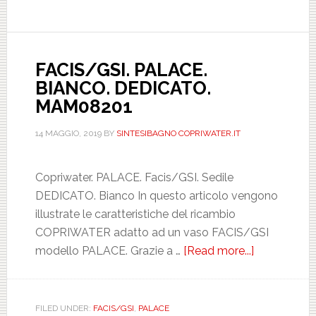
FACIS/GSI. PALACE.
BIANCO. DEDICATO.
MAM08201
14 MAGGIO, 2019
BY
SINTESIBAGNO COPRIWATER.IT
Copriwater. PALACE. Facis/GSI. Sedile
DEDICATO. Bianco In questo articolo vengono
illustrate le caratteristiche del ricambio
COPRIWATER adatto ad un vaso FACIS/GSI
modello PALACE. Grazie a …
[Read more...]
about
FACIS/GSI.
PALACE.
BIANCO.
FILED UNDER:
FACIS/GSI
,
PALACE