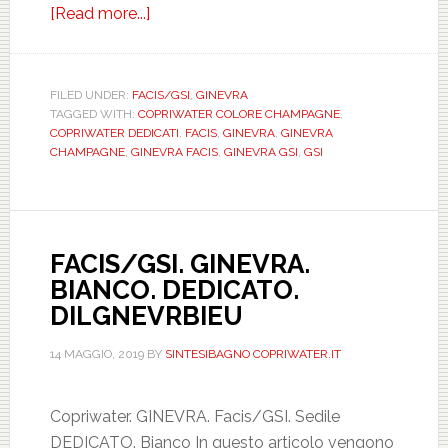
[Read more...]
about
FACIS/GSI.
GINEVRA.
CHAMPAGNE.
FILED UNDER:
FACIS/GSI
,
GINEVRA
TAGGED WITH:
COPRIWATER COLORE CHAMPAGNE
,
DEDICATO.
COPRIWATER DEDICATI
,
FACIS
,
GINEVRA
,
GINEVRA
DILGNEVRCHMP
CHAMPAGNE
,
GINEVRA FACIS
,
GINEVRA GSI
,
GSI
FACIS/GSI. GINEVRA.
BIANCO. DEDICATO.
DILGNEVRBIEU
14 MAGGIO, 2019
BY
SINTESIBAGNO COPRIWATER.IT
Copriwater. GINEVRA. Facis/GSI. Sedile
DEDICATO. Bianco In questo articolo vengono