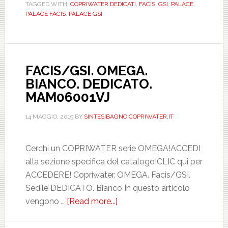
TAGGED WITH:
COPRIWATER DEDICATI
,
FACIS
,
GSI
,
PALACE
,
DEDICATO.
PALACE FACIS
,
PALACE GSI
MAM08201
FACIS/GSI. OMEGA.
BIANCO. DEDICATO.
MAM06001VJ
14 MAGGIO, 2019
BY
SINTESIBAGNO COPRIWATER.IT
Cerchi un COPRIWATER serie OMEGA!ACCEDI
alla sezione specifica del catalogo!CLIC qui per
ACCEDERE! Copriwater. OMEGA. Facis/GSI.
Sedile DEDICATO. Bianco In questo articolo
vengono …
[Read more...]
about
FACIS/GSI.
OMEGA.