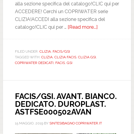
alla sezione specifica del catalogo!CLIC qui per
ACCEDERE! Cerchi un COPRIWATER serie
CLIZIA!ACCEDI alla sezione specifica del
catalogo!CLIC qui per …
[Read more...]
about
FACIS/GSI.
CLIZIA.
BIANCO.
FILED UNDER:
CLIZIA
,
FACIS/GSI
TAGGED WITH:
CLIZIA
,
CLIZIA FACIS
,
CLIZIA GSI
,
DEDICATO.
COPRIWATER DEDICATI
,
FACIS
,
GSI
DUROPLAST.
ASTFSE167702
FACIS/GSI. AVANT. BIANCO.
DEDICATO. DUROPLAST.
ASTFSE000502AVAN
15 MAGGIO, 2019
BY
SINTESIBAGNO COPRIWATER.IT