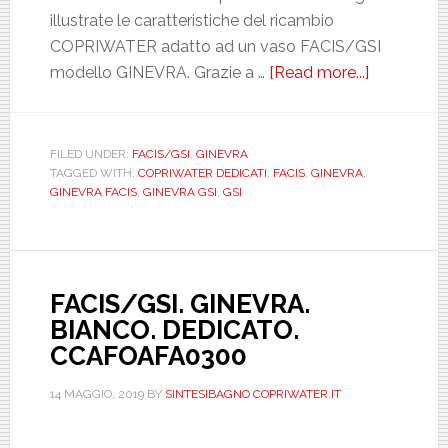
illustrate le caratteristiche del ricambio
COPRIWATER adatto ad un vaso FACIS/GSI
modello GINEVRA. Grazie a …
[Read more...]
about
FACIS/GSI
GINEVRA.
BIANCO.
FILED UNDER:
FACIS/GSI
,
GINEVRA
TAGGED WITH:
COPRIWATER DEDICATI
,
FACIS
,
GINEVRA
,
DEDICATO
GINEVRA FACIS
,
GINEVRA GSI
,
GSI
DILGNEVR
FACIS/GSI. GINEVRA.
BIANCO. DEDICATO.
CCAFOAFA0300
14 MAGGIO, 2019
BY
SINTESIBAGNO COPRIWATER.IT