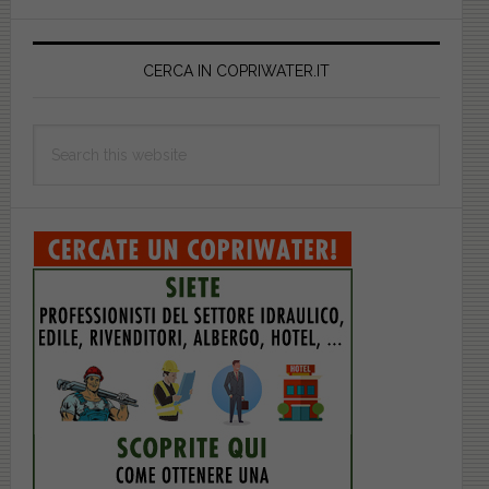
Primary
Sidebar
CERCA IN COPRIWATER.IT
Search
this
website