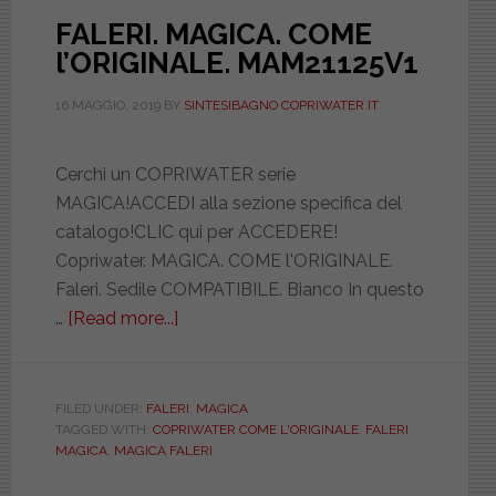
FALERI. MAGICA. COME
l’ORIGINALE. MAM21125V1
16 MAGGIO, 2019
BY
SINTESIBAGNO COPRIWATER.IT
Cerchi un COPRIWATER serie
MAGICA!ACCEDI alla sezione specifica del
catalogo!CLIC qui per ACCEDERE!
Copriwater. MAGICA. COME l'ORIGINALE.
Faleri. Sedile COMPATIBILE. Bianco In questo
…
[Read more...]
about
FALERI.
MAGICA.
COME
FILED UNDER:
FALERI
,
MAGICA
TAGGED WITH:
COPRIWATER COME L'ORIGINALE
,
FALERI
,
l’ORIGINALE.
MAGICA
,
MAGICA FALERI
MAM21125V1