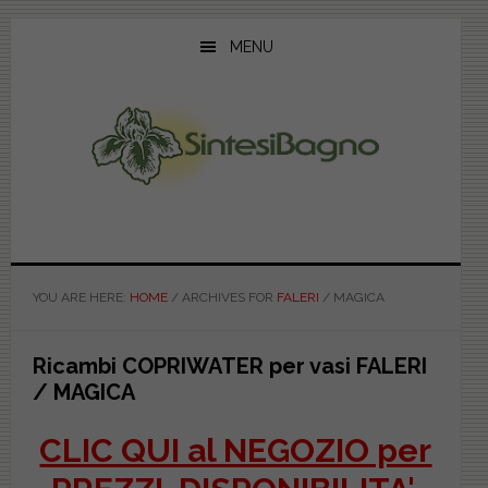
Skip
Skip
Skip
to
to
to
MENU
main
primary
footer
content
sidebar
YOU ARE HERE:
HOME
/
ARCHIVES FOR
FALERI
/
MAGICA
Ricambi COPRIWATER per vasi FALERI
/ MAGICA
CLIC QUI al NEGOZIO per