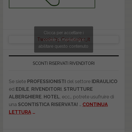
Clicca per accettare i
Tweets by Copriwater_it
cookie di marketing e
abilitare questo contenuto
SCONTI RISERVATI RIVENDITORI
Se siete
PROFESSIONISTI
del settore
IDRAULICO
ed
EDILE
,
RIVENDITORI
,
STRUTTURE
ALBERGHIERE
,
HOTEL
, ecc… potrete usufruire di
una
SCONTISTICA RISERVATA!
…
CONTINUA
LETTURA
…