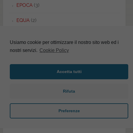
EPOCA
(3)
EQUA
(2)
ERGO
(1)
Usiamo cookie per ottimizzare il nostro sito web ed i
nostri servizi.
Cookie Policy
ERICE
(5)
ERIKA
(4)
Accetta tutti
ESEDRA
(8)
Rifuta
ESEDRA
(1)
ESSENZA
(1)
Preferenze
ETHOS
(1)