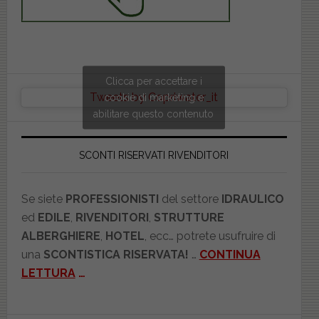
Clicca per accettare i
Tweets by Copriwater_it
cookie di marketing e
abilitare questo contenuto
SCONTI RISERVATI RIVENDITORI
Se siete
PROFESSIONISTI
del settore
IDRAULICO
ed
EDILE
,
RIVENDITORI
,
STRUTTURE
ALBERGHIERE
,
HOTEL
, ecc… potrete usufruire di
una
SCONTISTICA RISERVATA!
…
CONTINUA
LETTURA
…