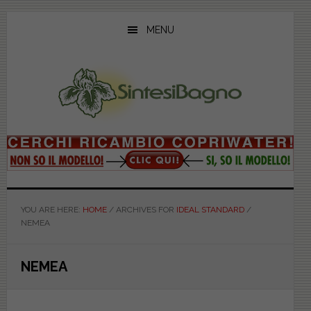
Skip
Skip
Skip
to
to
to
MENU
main
primary
footer
content
sidebar
YOU ARE HERE:
HOME
/
ARCHIVES FOR
IDEAL STANDARD
/
NEMEA
NEMEA