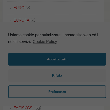
EURO
(2)
EUROPA
(4)
EUROPA
(5)
Usiamo cookie per ottimizzare il nostro sito web ed i
nostri servizi.
Cookie Policy
EUROPA
(4)
EUROPA DUO
(2)
Accetta tutti
EVOLUTION
(1)
Rifuta
EXEL
(2)
Preferenze
F-CONCEPT
(3)
FACIS/GSI
(53)