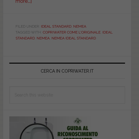
more...]
about
IDEAL
STANDARD.
NEMEA.
FILED UNDER:
IDEAL STANDARD
,
NEMEA
TAGGED WITH:
COPRIWATER COME L'ORIGINALE
,
IDEAL
OVANEMEA.
STANDARD
,
NEMEA
,
NEMEA IDEAL STANDARD
Copriwater.it
Primary
Sidebar
CERCA IN COPRIWATER.IT
Search
this
website