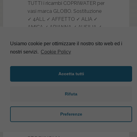
TUTTI i ricambi COPRIWATER per
vasi marca GLOBO. Sostituzione
✓ 4ALL ✓ AFFETTO ✓ ALIA ✓
AMICA ✓ ARIANNA ✓ AUSILIA ✓
BONSAI ✓ BOWL 50.37 ✓ BOWL
52.55 ✓ BOWL+ 50.55 ✓ BOWL+
Usiamo cookie per ottimizzare il nostro sito web ed i
55.38 ✓ BOWL+ 62,38 ✓ CANOVA
nostri servizi.
Cookie Policy
MONO ✓ CLASSIC ✓ CLIO ✓
DAILY ✓ DIVA ✓ FLAVIA ✓
Accetta tutti
FLORENCE ✓ FORTY3 ✓ FREE ✓
GENESIS ✓ GLORIA ✓ GRACE ✓
INFANZIA ✓ LEI ✓ MISURA ✓
Rifuta
MODI’ ✓ OLIVIA ✓ OPEN SPACE
✓ OPEN SPACE CONCEPT ✓
PAESTUM ✓ PASCHA ✓ PRIMA ✓
Preferenze
RELAIS ✓ RONDA ✓ ROYAL ✓
SIDERAL ✓ SPACE STONE ✓