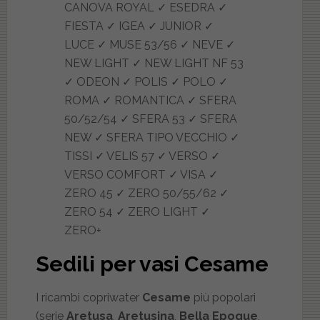
CANOVA ROYAL ✓ ESEDRA ✓
FIESTA ✓ IGEA ✓ JUNIOR ✓
LUCE ✓ MUSE 53/56 ✓ NEVE ✓
NEW LIGHT ✓ NEW LIGHT NF 53
✓ ODEON ✓ POLIS ✓ POLO ✓
ROMA ✓ ROMANTICA ✓ SFERA
50/52/54 ✓ SFERA 53 ✓ SFERA
NEW ✓ SFERA TIPO VECCHIO ✓
TISSI ✓ VELIS 57 ✓ VERSO ✓
VERSO COMFORT ✓ VISA ✓
ZERO 45 ✓ ZERO 50/55/62 ✓
ZERO 54 ✓ ZERO LIGHT ✓
ZERO+
Sedili per vasi Cesame
I ricambi copriwater
Cesame
più popolari
(serie
Aretusa
,
Aretusina
,
Bella Epoque
,