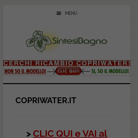
Skip
Skip
Skip
to
to
to
MENU
main
primary
footer
content
sidebar
COPRIWATER.IT
>
CLIC QUI e VAI al