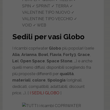
SPIN ✓ SPRINT ✓ TERRA ✓
VALENTINE TIPO NUOVO ✓
VALENTINE TIPO VECCHIO ✓
VOID ✓ WEB
Sedili per vasi Globo
I ricambi copriwater
Globo
più popolari (serie
Alia
,
Arianna
,
Bowl
,
Flavia
,
Forty3
,
Grace
,
Lei
,
Open Space
,
Space Stone
, …) e anche
quelli meno diffusi, disponibili scegliendo fra
più proposte differenti per
qualità
,
materiali
,
colore
,
tipologia
(originali,
dedicati, compatibili, adattabili, discount
price, …). [
I SEDILI GLOBO
]