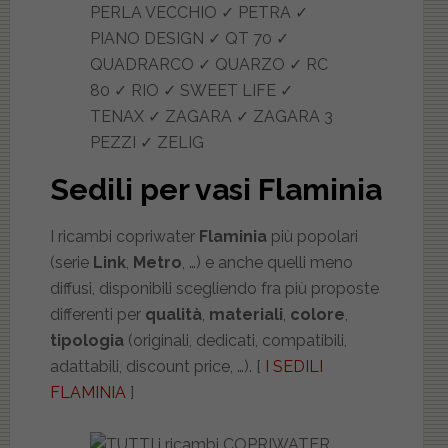
PERLA VECCHIO ✓ PETRA ✓
PIANO DESIGN ✓ QT 70 ✓
QUADRARCO ✓ QUARZO ✓ RC
80 ✓ RIO ✓ SWEET LIFE ✓
TENAX ✓ ZAGARA ✓ ZAGARA 3
PEZZI ✓ ZELIG
Sedili per vasi Flaminia
I ricambi copriwater
Flaminia
più popolari
(serie
Link
,
Metro
, …) e anche quelli meno
diffusi, disponibili scegliendo fra più proposte
differenti per
qualità
,
materiali
,
colore
,
tipologia
(originali, dedicati, compatibili,
adattabili, discount price, …). [
I SEDILI
FLAMINIA
]