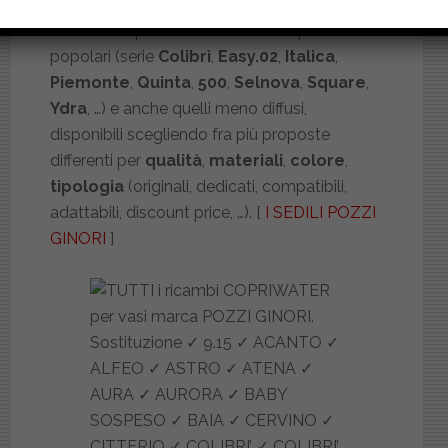
I ricambi copriwater
Pozzi Ginori
più
popolari (serie
Colibrì
,
Easy.02
,
Italica
,
Piemonte
,
Quinta
,
500
,
Selnova
,
Square
,
Ydra
, …) e anche quelli meno diffusi,
disponibili scegliendo fra più proposte
differenti per
qualità
,
materiali
,
colore
,
tipologia
(originali, dedicati, compatibili,
adattabili, discount price, …). [
I SEDILI POZZI
GINORI
]