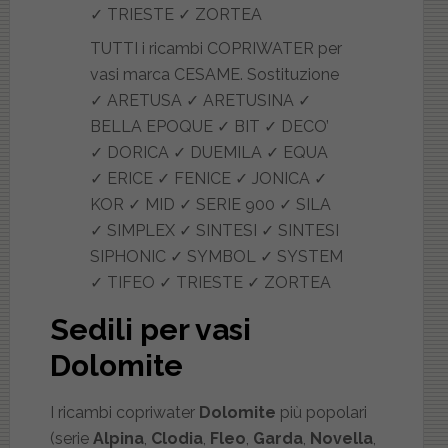
TUTTI i ricambi COPRIWATER per
vasi marca CESAME. Sostituzione
✓ ARETUSA ✓ ARETUSINA ✓
BELLA EPOQUE ✓ BIT ✓ DECO’
✓ DORICA ✓ DUEMILA ✓ EQUA
✓ ERICE ✓ FENICE ✓ JONICA ✓
KOR ✓ MID ✓ SERIE 900 ✓ SILA
✓ SIMPLEX ✓ SINTESI ✓ SINTESI
SIPHONIC ✓ SYMBOL ✓ SYSTEM
✓ TIFEO ✓ TRIESTE ✓ ZORTEA
Sedili per vasi
Dolomite
I ricambi copriwater
Dolomite
più popolari
(serie
Alpina
,
Clodia
,
Fleo
,
Garda
,
Novella
,