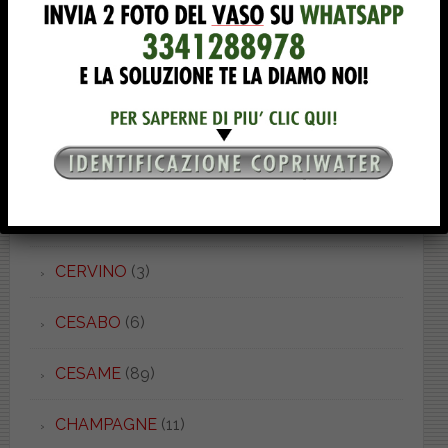
CARENA
(3)
CARO
(1)
CATALANO
(90)
CENTO
(1)
CERNIERE
(2)
CERVINO
(3)
CESABO
(6)
CESAME
(89)
CHAMPAGNE
(11)