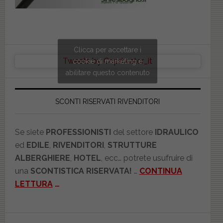
Clicca per accettare i
Tweets by Copriwater_it
cookie di marketing e
abilitare questo contenuto
SCONTI RISERVATI RIVENDITORI
Se siete
PROFESSIONISTI
del settore
IDRAULICO
ed
EDILE
,
RIVENDITORI
,
STRUTTURE
ALBERGHIERE
,
HOTEL
, ecc… potrete usufruire di
una
SCONTISTICA RISERVATA!
…
CONTINUA
LETTURA
…