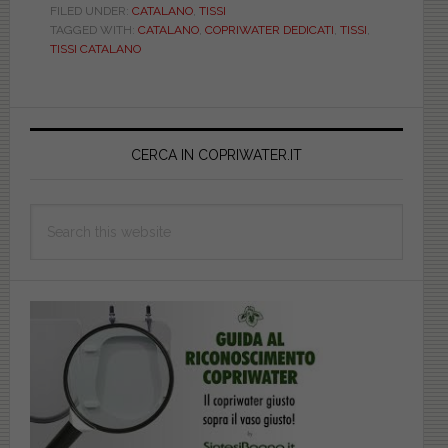
BIANCO.
FILED UNDER:
CATALANO
,
TISSI
TAGGED WITH:
CATALANO
,
COPRIWATER DEDICATI
,
TISSI
,
DEDICATO.
TISSI CATALANO
DILTISSIBIEU
Primary
Sidebar
CERCA IN COPRIWATER.IT
Search
this
website