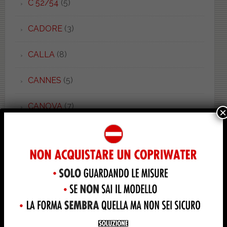
C 52/54
(5)
CADORE
(3)
CALLA
(8)
CANNES
(5)
CANOVA
(7)
×
CANOVA MONO
(1)
CANOVA ROYAL
(2)
CANTICA
(1)
CAPELLA
(1)