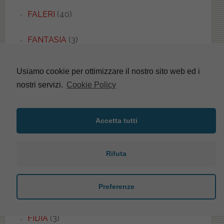
FALERI
(40)
FANTASIA
(3)
FANTASIA 2
(4)
Usiamo cookie per ottimizzare il nostro sito web ed i
nostri servizi.
Cookie Policy
FARNESE
(4)
FAST
(3)
Accetta tutti
FEDRA
(1)
Rifuta
FENICE
(3)
Preferenze
FENIX
(2)
FIDIA
(3)