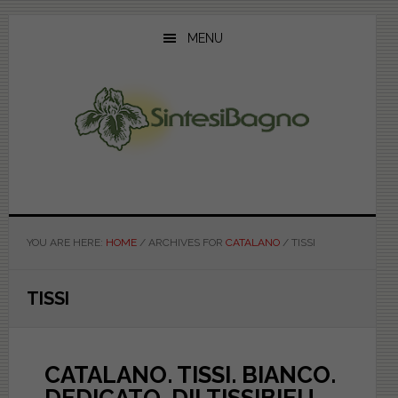
Skip
Skip
Skip
to
to
to
MENU
main
primary
footer
content
sidebar
YOU ARE HERE:
HOME
/
ARCHIVES FOR
CATALANO
/
TISSI
TISSI
CATALANO. TISSI. BIANCO.