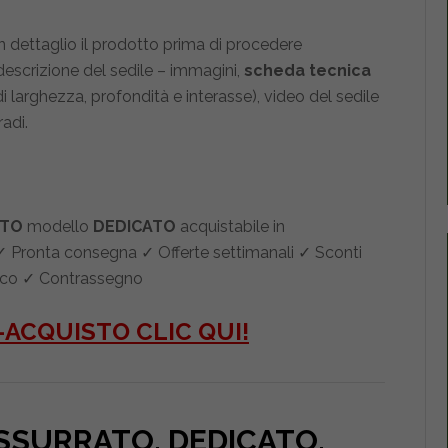
n dettaglio il prodotto prima di procedere
a descrizione del sedile – immagini,
scheda tecnica
i larghezza, profondità e interasse), video del sedile
adi.
ATO
modello
DEDICATO
acquistabile in
 Pronta consegna ✓ Offerte settimanali ✓ Sconti
ifico ✓ Contrassegno
-ACQUISTO CLIC QUI!
USSURRATO. DEDICATO
.