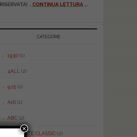
RISERVATA!
…
CONTINUA LETTURA
…
CATEGORIE
1930
(1)
4ALL
(2)
9.15
(1)
A16
(1)
ABC
(2)
×
ABSOLUTE CLASSIC
(2)