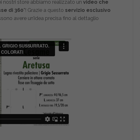
nei nostri store abbiamo realizzato un
video che
sse di 360°
! Grazie a questo
servizio esclusivo
ossono avere un’idea precisa fino al dettaglio