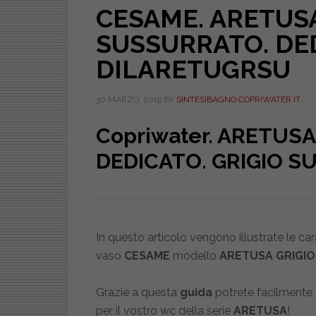
CESAME. ARETUSA
SUSSURRATO. DE
DILARETUGRSU
30 MARZO, 2019
BY
SINTESIBAGNO COPRIWATER.IT
Copriwater. ARETUSA
DEDICATO. GRIGIO 
In questo articolo vengono illustrate le ca
vaso
CESAME
modello
ARETUSA GRIGI
Grazie a questa
guida
potrete facilmente
per il vostro wc della serie
ARETUSA
!