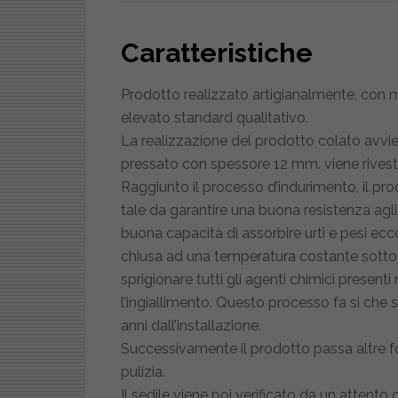
Caratteristiche
Prodotto realizzato artigianalmente, con m
elevato standard qualitativo.
La realizzazione del prodotto colato avvie
pressato con spessore 12 mm. viene rivestit
Raggiunto il processo d’indurimento, il pr
tale da garantire una buona resistenza agl
buona capacità di assorbire urti e pesi ecce
chiusa ad una temperatura costante sotto l
sprigionare tutti gli agenti chimici present
l’ingiallimento. Questo processo fa si che 
anni dall’installazione.
Successivamente il prodotto passa altre fo
pulizia.
Il sedile viene poi verificato da un attento 