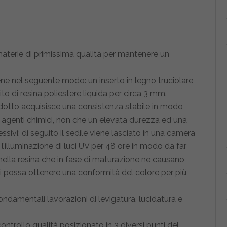
aterie di primissima qualità per mantenere un
ne nel seguente modo: un inserto in legno truciolare
o di resina poliestere liquida per circa 3 mm.
odotto acquisisce una consistenza stabile in modo
i agenti chimici, non che un elevata durezza ed una
ssivi; di seguito il sedile viene lasciato in una camera
’illuminazione di luci UV per 48 ore in modo da far
i nella resina che in fase di maturazione ne causano
si possa ottenere una conformità del colore per più
ndamentali lavorazioni di levigatura, lucidatura e
controllo qualità posizionato in 3 diversi punti del