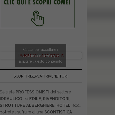
Clicca per accettare i
Tweets by Copriwater_it
cookie di marketing e
abilitare questo contenuto
SCONTI RISERVATI RIVENDITORI
Se siete
PROFESSIONISTI
del settore
IDRAULICO
ed
EDILE
,
RIVENDITORI
,
STRUTTURE ALBERGHIERE
,
HOTEL
, ecc…
potrete usufruire di una
SCONTISTICA