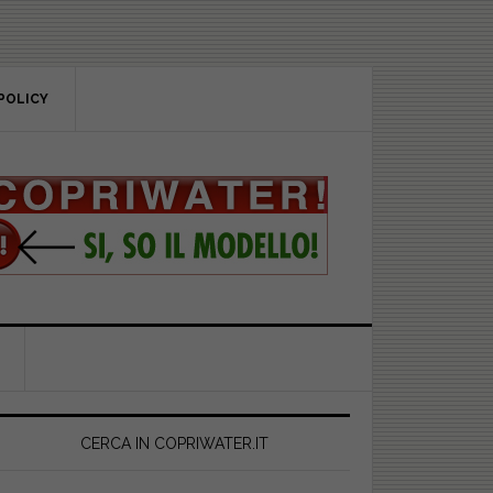
POLICY
rimary
idebar
CERCA IN COPRIWATER.IT