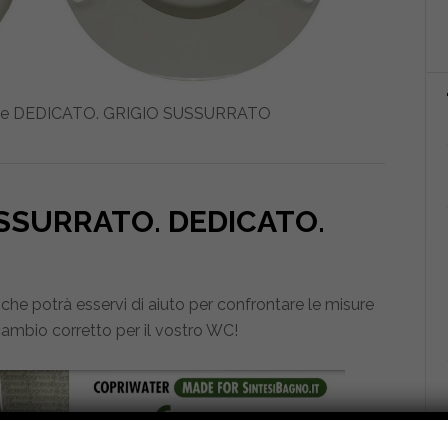
dile DEDICATO. GRIGIO SUSSURRATO
USSURRATO. DEDICATO
.
he potrà esservi di aiuto per confrontare le misure
icambio corretto per il vostro WC!