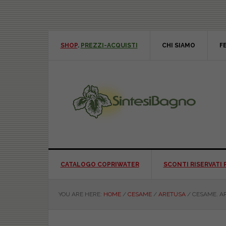
Skip
Skip
Skip
Skip
to
to
to
to
primary
main
primary
footer
navigation
content
sidebar
SHOP
.
PREZZI-ACQUISTI
CHI SIAMO
F
CATALOGO COPRIWATER
SCONTI RISERVATI 
YOU ARE HERE:
HOME
/
CESAME
/
ARETUSA
/
CESAME. AR