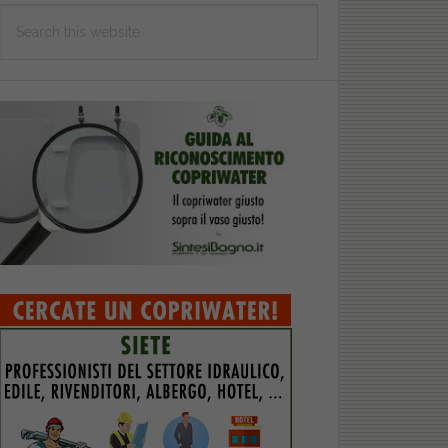
Search
this
website