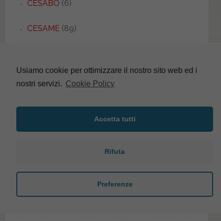
CESABO
(6)
CESAME
(89)
CHAMPAGNE
(11)
Usiamo cookie per ottimizzare il nostro sito web ed i
CHAMPAGNE
(14)
nostri servizi.
Cookie Policy
CHIARA
(1)
Accetta tutti
CHIARA
(1)
Rifuta
CIDNEO
(3)
CIELIA
(1)
Preferenze
CIELO
(15)