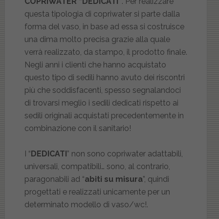
COPRIWATER “DEDICATI”
. Per realizzare
questa tipologia di copriwater si parte dalla
forma del vaso, in base ad essa si costruisce
una dima molto precisa grazie alla quale
verrà realizzato, da stampo, il prodotto finale.
Negli anni i clienti che hanno acquistato
questo tipo di sedili hanno avuto dei riscontri
più che soddisfacenti, spesso segnalandoci
di trovarsi meglio i sedili dedicati rispetto ai
sedili originali acquistati precedentemente in
combinazione con il sanitario!
I “
DEDICATI
” non sono copriwater adattabili,
universali, compatibili… sono, al contrario,
paragonabili ad “
abiti su misura
”, quindi
progettati e realizzati unicamente per un
determinato modello di vaso/wc!.