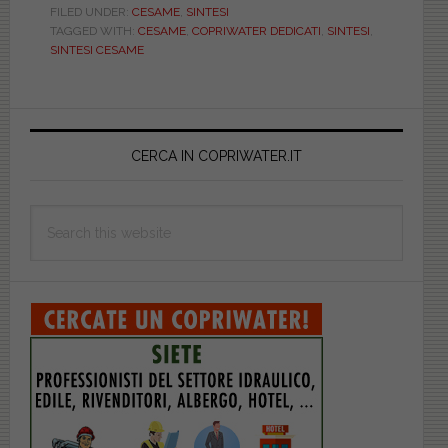
FILED UNDER:
CESAME
,
SINTESI
TAGGED WITH:
CESAME
,
COPRIWATER DEDICATI
,
SINTESI
,
SINTESI CESAME
Primary
Sidebar
CERCA IN COPRIWATER.IT
Search
this
website