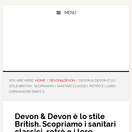
Skip
Skip
Skip
to
to
to
MENU
main
primary
footer
content
sidebar
YOU ARE HERE:
HOME
/
DEVON&DEVON
/
DEVON & DEVON È LO
STILE BRITISH. SCOPRIAMO I SANITARI CLASSICI, RETRÒ E I LORO
COPRIWATER (PART 1)
Devon & Devon è lo stile
British. Scopriamo i sanitari
classici, retrò e i loro