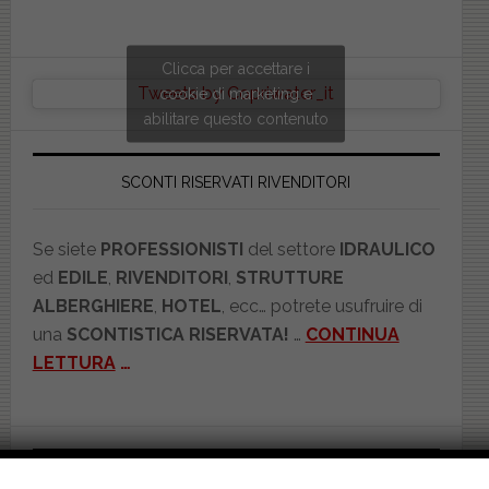
Clicca per accettare i
Tweets by Copriwater_it
cookie di marketing e
abilitare questo contenuto
SCONTI RISERVATI RIVENDITORI
Se siete
PROFESSIONISTI
del settore
IDRAULICO
ed
EDILE
,
RIVENDITORI
,
STRUTTURE
ALBERGHIERE
,
HOTEL
, ecc… potrete usufruire di
una
SCONTISTICA RISERVATA!
…
CONTINUA
LETTURA
…
CATEGORIE