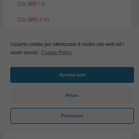
COLIBRI'
(3)
COLIBRI' 2
(6)
COMO
(1)
Usiamo cookie per ottimizzare il nostro sito web ed i
COMPACT
(1)
nostri servizi.
Cookie Policy
CONCA
(29)
Accetta tutti
CONCERTO
(4)
Rifuta
CONCHIGLIA
(1)
CONCHIGLIA DUO
(1)
Preferenze
CONCORD
(1)