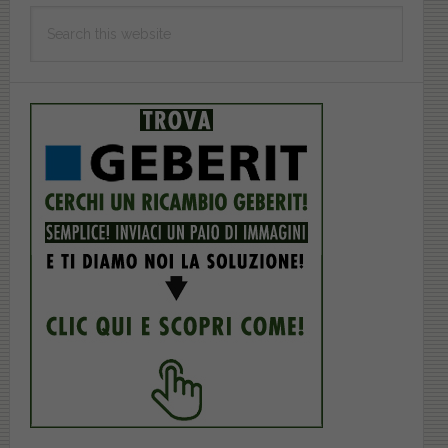
Search
this
website