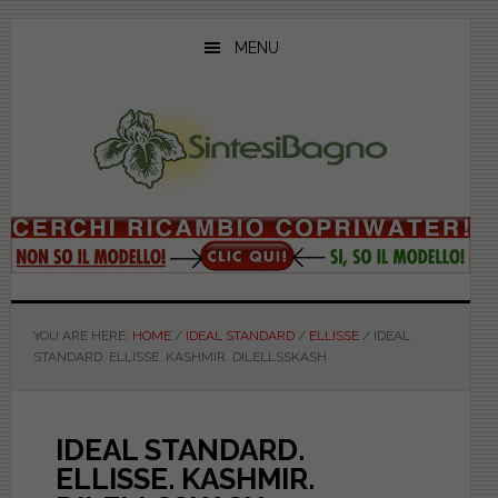
Skip
Skip
Skip
to
to
to
MENU
main
primary
footer
content
sidebar
YOU ARE HERE:
HOME
/
IDEAL STANDARD
/
ELLISSE
/
IDEAL
STANDARD. ELLISSE. KASHMIR. DILELLSSKASH
IDEAL STANDARD.
ELLISSE. KASHMIR.