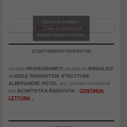
Clicca per accettare i
Tweets by Copriwater_it
cookie di marketing e
abilitare questo contenuto
SCONTI RISERVATI RIVENDITORI
Se siete
PROFESSIONISTI
del settore
IDRAULICO
ed
EDILE
,
RIVENDITORI
,
STRUTTURE
ALBERGHIERE
,
HOTEL
, ecc… potrete usufruire di
una
SCONTISTICA RISERVATA!
…
CONTINUA
LETTURA
…