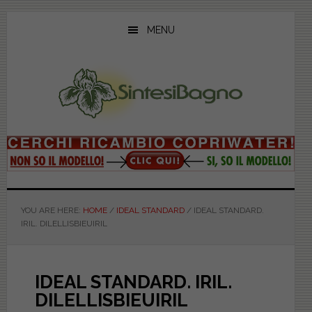
Skip
Skip
Skip
to
to
to
MENU
main
primary
footer
content
sidebar
YOU ARE HERE:
HOME
/
IDEAL STANDARD
/
IDEAL STANDARD.
IRIL. DILELLISBIEUIRIL
IDEAL STANDARD. IRIL.
DILELLISBIEUIRIL