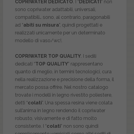
COPRIWATER DEDICATO
. I “
DEDICATI
” non
sono copriwater adattabili, universali,
compatibili… sono, al contrario, paragonabili
ad “
abiti su misura
”, quindi progettati e
realizzati unicamente per un determinato
modello di vaso/wc!.
COPRIWATER TOP QUALITY
. I sedili
dedicati “
TOP QUALITY
” rappresentano
quanto di meglio, in termini tecnologici, cura
nella realizzazione e precisione della forma, il
mercato possa offrire. Nel nostro catalogo
trovate i modelli in legno rivestito poliestere,
detti “
colati
”. Una spessa resina viene colata
sull’anima in legno rendendo il copriwater
robusto, visivamente e di fatto molto
consistente. I “
colati
” non sono quindi
semplicemente verniciati come altri sedili di