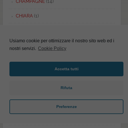
CHAMPAGNE
(14)
CHIARA
(1)
CHIARA
(1)
Usiamo cookie per ottimizzare il nostro sito web ed i
CIDNEO
(3)
nostri servizi.
Cookie Policy
CIELIA
(1)
Accetta tutti
CIELO
(15)
Rifuta
CIOTTOLO
(1)
CITTERIO
(1)
Preferenze
CLASS+
(1)