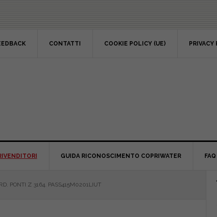
EEDBACK
CONTATTI
COOKIE POLICY (UE)
PRIVACY 
RIVENDITORI
GUIDA RICONOSCIMENTO COPRIWATER
FAQ
P
D. PONTI Z 3164. PASS415M0201LIUT
S