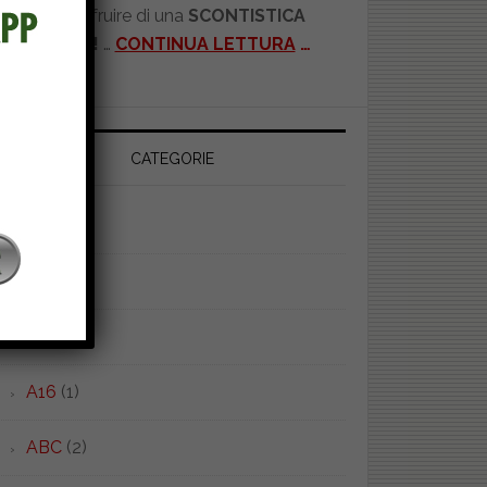
potrete usufruire di una
SCONTISTICA
RISERVATA!
…
CONTINUA LETTURA
…
CATEGORIE
1930
(1)
4ALL
(2)
9.15
(1)
A16
(1)
ABC
(2)