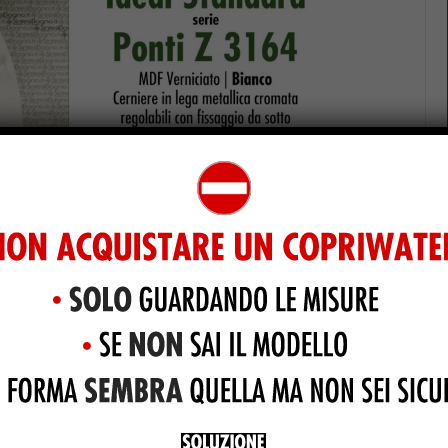
EO
nei nostri store abbiamo realizzato un
video che