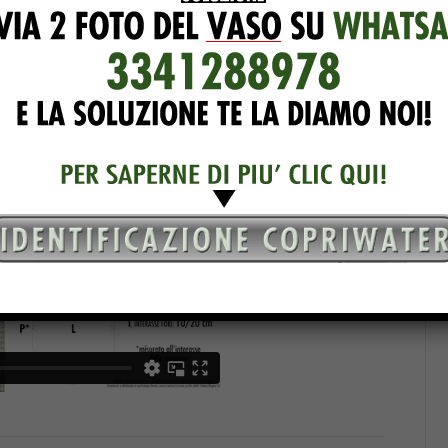
sse di 360°
! Grazie a questo
servizio esclusivo
ossono avere un’idea precisa fino al dettaglio