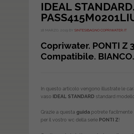
IDEAL STANDARD. 
PASS415M0201LI
18 MARZO, 2019
BY
SINTESIBAGNO COPRIWATER.IT
Copriwater. PONTI Z 3
Compatibile. BIANCO.
In questo articolo vengono illustrate le ca
vaso
IDEAL STANDARD
standard modell
Grazie a questa
guida
potrete facilmente
per il vostro wc della serie
PONTI Z
!