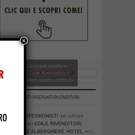
×
Clicca per accettare i
Tweets by Copriwater_it
cookie di marketing e
abilitare questo contenuto
SCONTI RISERVATI RIVENDITORI
Se siete
PROFESSIONISTI
del settore
IDRAULICO
ed
EDILE
,
RIVENDITORI
,
STRUTTURE ALBERGHIERE
,
HOTEL
, ecc…