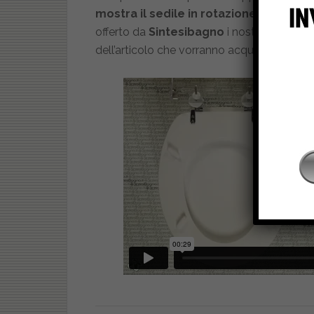
mostra il sedile in rotazione sul suo a
offerto da
Sintesibagno
i nostri clienti p
dell’articolo che vorranno acquistare!