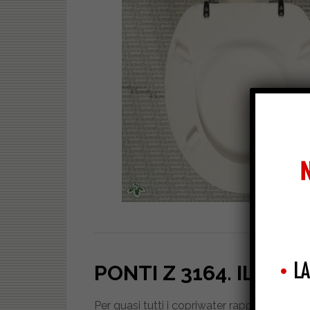
PONTI Z 3164
. IL VID
Per quasi tutti i copriwater rappresentati 