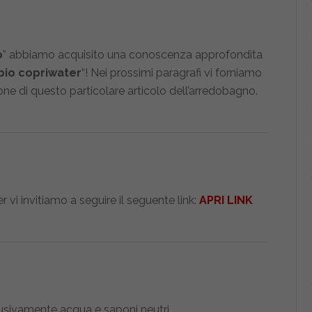
o
” abbiamo acquisito una conoscenza approfondita
bio copriwater
“! Nei prossimi paragrafi vi forniamo
tione di questo particolare articolo dell’arredobagno.
r vi invitiamo a seguire il seguente link:
APRI LINK
sclusivamente acqua e saponi neutri.