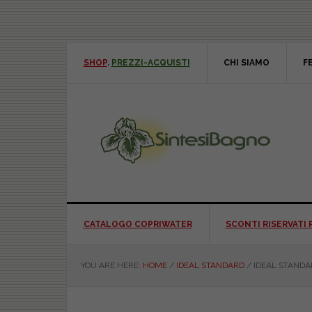
Skip
Skip
Skip
Skip
to
to
to
to
primary
main
primary
footer
navigation
content
sidebar
SHOP
.
PREZZI-ACQUISTI
CHI SIAMO
F
CATALOGO COPRIWATER
SCONTI RISERVATI 
YOU ARE HERE:
HOME
/
IDEAL STANDARD
/
IDEAL STANDAR