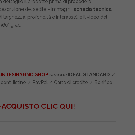
n dettaglio il prodotto prima di procedere
a descrizione del sedile – immagini,
scheda tecnica
i larghezza, profondità e interasse), e il video del
360° gradi.
SINTESIBAGNO.SHOP
sezione
IDEAL STANDARD
✓
onti listino ✓ PayPal ✓ Carte di credito ✓ Bonifico
-ACQUISTO CLIC QUI!