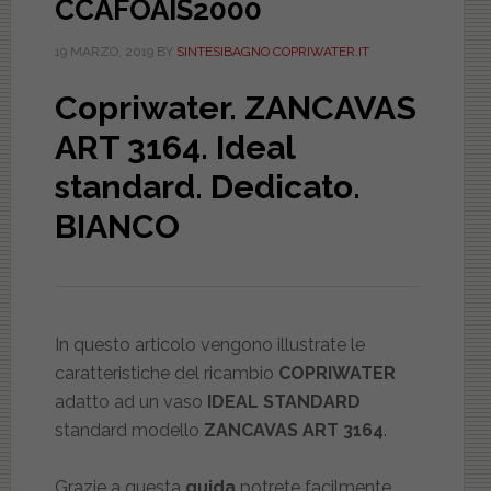
CCAFOAIS2000
19 MARZO, 2019
BY
SINTESIBAGNO COPRIWATER.IT
Copriwater.
ZANCAVAS
ART 3164
. Ideal
standard. Dedicato.
BIANCO
In questo articolo vengono illustrate le
caratteristiche del ricambio
COPRIWATER
adatto ad un vaso
IDEAL STANDARD
standard modello
ZANCAVAS ART 3164
.
Grazie a questa
guida
potrete facilmente