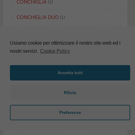
CONCHIGLIA
(1)
CONCHIGLIA DUO
(1)
CONCORD
(1)
Usiamo cookie per ottimizzare il nostro sito web ed i
CONNECT
(5)
nostri servizi.
Cookie Policy
CONTEA
(1)
Accetta tutti
COPRIWATER
(146)
Rifuta
COPRIWATER CLASSICI/RETRO'
(3)
COPRIWATER COLORATI
(1)
Preferenze
COPRIWATER DISABILI
(2)