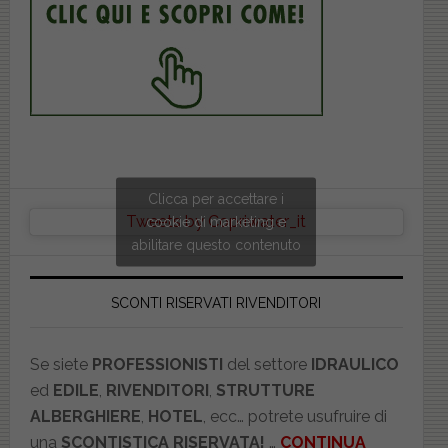
Clicca per accettare i
Tweets by Copriwater_it
cookie di marketing e
abilitare questo contenuto
SCONTI RISERVATI RIVENDITORI
Se siete
PROFESSIONISTI
del settore
IDRAULICO
ed
EDILE
,
RIVENDITORI
,
STRUTTURE
ALBERGHIERE
,
HOTEL
, ecc… potrete usufruire di
una
SCONTISTICA RISERVATA!
…
CONTINUA