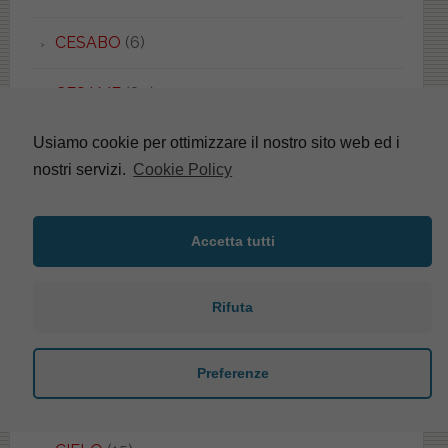
CESABO
(6)
CESAME
(89)
Usiamo cookie per ottimizzare il nostro sito web ed i
CHAMPAGNE
(11)
nostri servizi.
Cookie Policy
CHAMPAGNE
(14)
Accetta tutti
CHIARA
(1)
CHIARA
(1)
Rifuta
CIDNEO
(3)
Preferenze
CIELIA
(1)