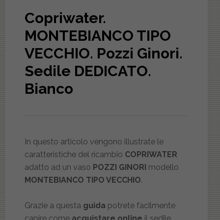
Copriwater.
MONTEBIANCO TIPO
VECCHIO. Pozzi Ginori.
Sedile DEDICATO.
Bianco
In questo articolo vengono illustrate le
caratteristiche del ricambio
COPRIWATER
adatto ad un vaso
POZZI GINORI
modello
MONTEBIANCO TIPO VECCHIO
.
Grazie a questa
guida
potrete facilmente
capire come
acquistare online
il sedile