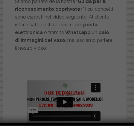
Stiamo parlato della nostra “
Guida per il
riconoscimento copriwater
” i cui concetti
sono esposti nel video seguente! Al cliente
interessato basterà inviarci per
posta
elettronica
o tramite
Whatsapp
un
paio
di immagini del vaso
…ma lasciamo parlare
il nostro video!