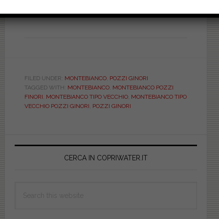
FILED UNDER:
MONTEBIANCO
,
POZZI GINORI
TAGGED WITH:
MONTEBIANCO
,
MONTEBIANCO POZZI
FINORI
,
MONTEBIANCO TIPO VECCHIO
,
MONTEBIANCO TIPO
VECCHIO POZZI GINORI
,
POZZI GINORI
Primary
Sidebar
CERCA IN COPRIWATER.IT
Search
this
website