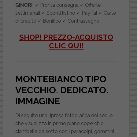
GINORI
✓ Pronta consegna ✓ Offerte
settimanali ✓ Sconti listino ✓ PayPal ✓ Carte
di credito ✓ Bonifico ✓ Contrassegno
SHOP! PREZZO-ACQUISTO
CLIC QUI!
MONTEBIANCO TIPO
VECCHIO. DEDICATO
.
IMMAGINE
Di seguito una ripresa fotografica del sedile
che visualizza in primo piano coperchio,
ciambella da sotto con i paracolpi, gommini