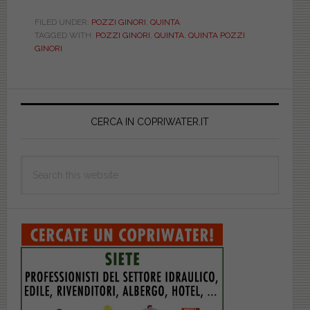
FILED UNDER:
POZZI GINORI
,
QUINTA
TAGGED WITH:
POZZI GINORI
,
QUINTA
,
QUINTA POZZI
GINORI
Primary
Sidebar
CERCA IN COPRIWATER.IT
Search
this
website