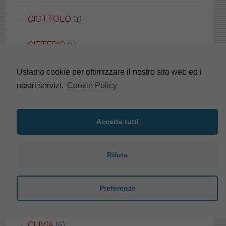
CIOTTOLO
(1)
CITTERIO
(1)
CLASS+
(1)
Usiamo cookie per ottimizzare il nostro sito web ed i
nostri servizi.
Cookie Policy
CLASSIC
(1)
CLASSICA TERSO
(1)
Accetta tutti
CLEOPATRA
(1)
Rifuta
CLIO
(2)
Preferenze
CLIO
(3)
CLIVIA
(5)