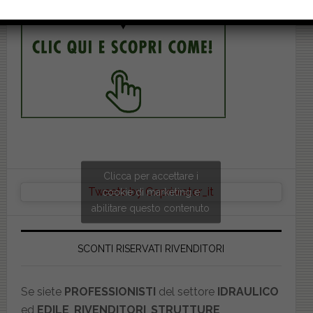
Clicca per accettare i
Tweets by Copriwater_it
cookie di marketing e
abilitare questo contenuto
SCONTI RISERVATI RIVENDITORI
Se siete
PROFESSIONISTI
del settore
IDRAULICO
ed
EDILE
,
RIVENDITORI
,
STRUTTURE