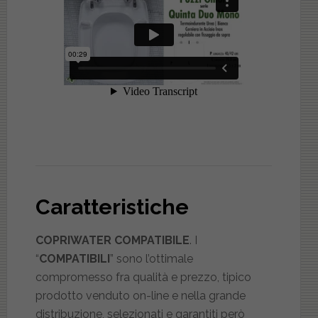
Caratteristiche
COPRIWATER COMPATIBILE
. I
“
COMPATIBILI
” sono l’ottimale
compromesso fra qualità e prezzo, tipico
prodotto venduto on-line e nella grande
distribuzione, selezionati e garantiti però