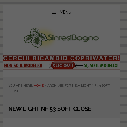
Skip
Skip
Skip
to
to
to
MENU
main
primary
footer
content
sidebar
YOU ARE HERE:
HOME
/
ARCHIVES FOR NEW LIGHT NF 53 SOFT
CLOSE
NEW LIGHT NF 53 SOFT CLOSE