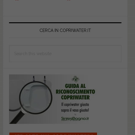
ORIGINALE.
SOFT
Primary
CLOSE.
CAT5LIFRF00
Sidebar
CERCA IN COPRIWATER.IT
Search
this
website