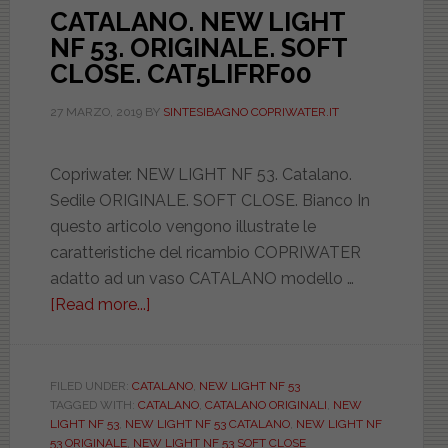
CATALANO. NEW LIGHT
NF 53. ORIGINALE. SOFT
CLOSE. CAT5LIFRF00
27 MARZO, 2019
BY
SINTESIBAGNO COPRIWATER.IT
Copriwater. NEW LIGHT NF 53. Catalano.
Sedile ORIGINALE. SOFT CLOSE. Bianco In
questo articolo vengono illustrate le
caratteristiche del ricambio COPRIWATER
adatto ad un vaso CATALANO modello …
[Read more...]
about
CATALANO.
NEW
LIGHT
FILED UNDER:
CATALANO
,
NEW LIGHT NF 53
TAGGED WITH:
CATALANO
,
CATALANO ORIGINALI
,
NEW
NF
LIGHT NF 53
,
NEW LIGHT NF 53 CATALANO
,
NEW LIGHT NF
53.
53 ORIGINALE
,
NEW LIGHT NF 53 SOFT CLOSE