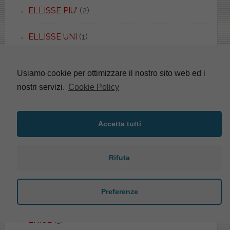
ELLISSE PIU'
(2)
ELLISSE UNI
(1)
EMBASSY
(1)
Usiamo cookie per ottimizzare il nostro sito web ed i
nostri servizi.
Cookie Policy
EMILIA
(5)
EOS
(48)
Accetta tutti
EPOCA
(3)
Rifuta
EQUA
(2)
Preferenze
ERGO
(1)
ERICE
(5)