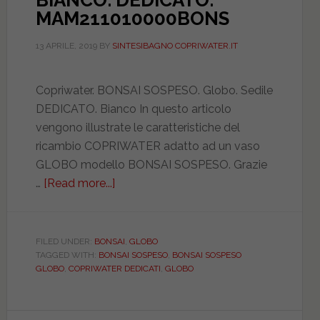
BIANCO. DEDICATO.
MAM211010000BONS
13 APRILE, 2019
BY
SINTESIBAGNO COPRIWATER.IT
Copriwater. BONSAI SOSPESO. Globo. Sedile
DEDICATO. Bianco In questo articolo
vengono illustrate le caratteristiche del
ricambio COPRIWATER adatto ad un vaso
GLOBO modello BONSAI SOSPESO. Grazie
…
[Read more...]
about
GLOBO.
BONSAI
SOSPESO.
FILED UNDER:
BONSAI
,
GLOBO
TAGGED WITH:
BONSAI SOSPESO
,
BONSAI SOSPESO
BIANCO.
GLOBO
,
COPRIWATER DEDICATI
,
GLOBO
DEDICATO.
MAM211010000BONS