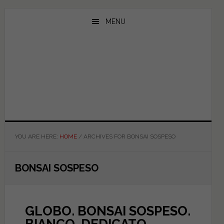
Skip
Skip
Skip
to
to
to
MENU
main
primary
footer
content
sidebar
YOU ARE HERE:
HOME
/
ARCHIVES FOR BONSAI SOSPESO
BONSAI SOSPESO
GLOBO. BONSAI SOSPESO.