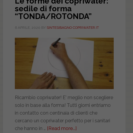
Le forme dei copriwater:
sedile di forma
“TONDA/ROTONDA”
6 APRILE, 2020
BY
SINTESIBAGNO COPRIWATER.IT
Ricambio copriwater! E' meglio non scegliere
solo in base alla forma! Tutti giorni entriamo
in contatto con centinaia di clienti che
cercano un copriwater perfetto per i sanitari
che hanno in …
[Read more...]
about