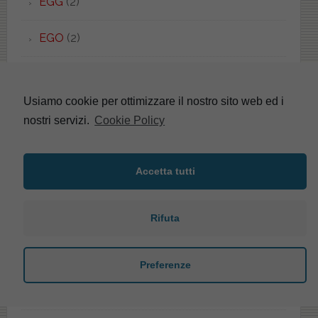
EGG
(2)
EGO
(2)
EL1
(1)
Usiamo cookie per ottimizzare il nostro sito web ed i
ELCA
(2)
nostri servizi.
Cookie Policy
ELEGANT
(1)
Accetta tutti
ELENA
(4)
ELIOS
(5)
Rifuta
ELIVAS
(1)
Preferenze
ELLADE
(2)