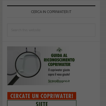
Primary
Sidebar
CERCA IN COPRIWATER.IT
Search
this
website