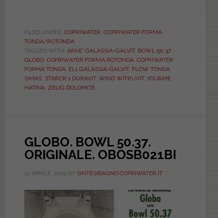
Le
forme
dei
FILED UNDER:
COPRIWATER
,
COPRIWATER FORMA
TONDA/ROTONDA
copriwater:
TAGGED WITH:
ARKE' GALASSIA-GALVIT
,
BOWL 50.37
sedile
GLOBO
,
COPRIWATER FORMA ROTONDA
,
COPRIWATER
di
FORMA TONDA
,
EL1 GALASSIA-GALVIT
,
FLOW TONDA
SIMAS
,
STARCK 1 DURAVIT
,
WIND WITRUVIT
,
YOU&ME
forma
HATRIA
,
ZELIG DOLOMITE
“TONDA/ROTONDA”
GLOBO. BOWL 50.37.
ORIGINALE. OBOSB021BI
12 APRILE, 2019
BY
SINTESIBAGNO COPRIWATER.IT