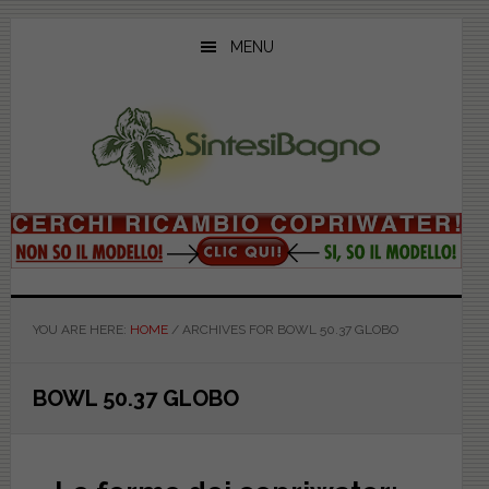
Skip
Skip
Skip
to
to
to
MENU
main
primary
footer
content
sidebar
YOU ARE HERE:
HOME
/
ARCHIVES FOR BOWL 50.37 GLOBO
BOWL 50.37 GLOBO