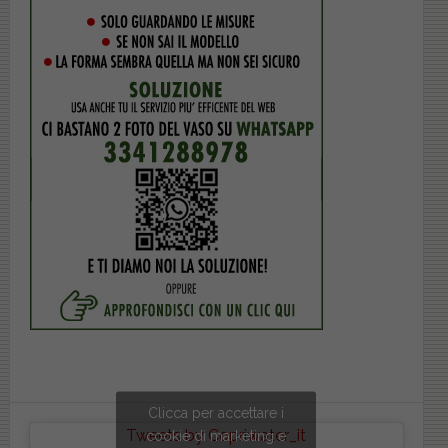
Clicca per accettare i
Tweets by Copriwater_it
cookie di marketing e