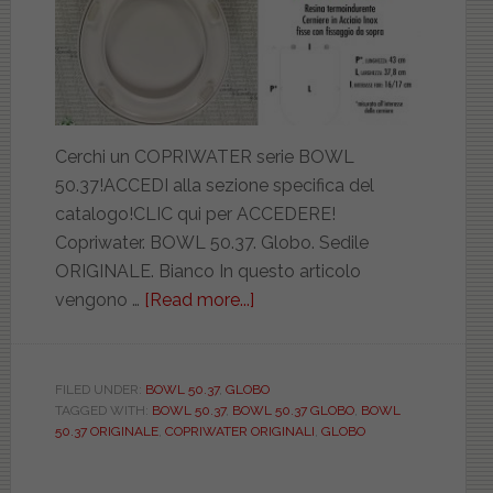
Cerchi un COPRIWATER serie BOWL
50.37!ACCEDI alla sezione specifica del
catalogo!CLIC qui per ACCEDERE!
Copriwater. BOWL 50.37. Globo. Sedile
ORIGINALE. Bianco In questo articolo
vengono …
[Read more...]
about
GLOBO.
BOWL
50.37.
FILED UNDER:
BOWL 50.37
,
GLOBO
TAGGED WITH:
BOWL 50.37
,
BOWL 50.37 GLOBO
,
BOWL
ORIGINALE.
50.37 ORIGINALE
,
COPRIWATER ORIGINALI
,
GLOBO
OBOSB021BI