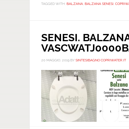
TAGGED WITH:
BALZANA
,
BALZANA SENESI
,
COPRIWAT
SENESI. BALZANA
VASCWATJ0000B
20 MAGGIO, 2019
BY
SINTESIBAGNO COPRIWATER.IT