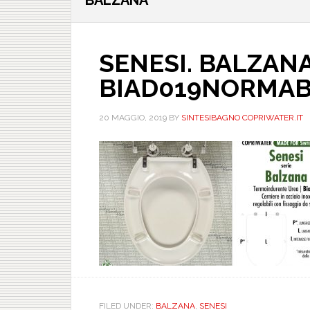
BALZANA
SENESI. BALZANA
BIAD019NORMAB
20 MAGGIO, 2019
BY
SINTESIBAGNO COPRIWATER.IT
FILED UNDER:
BALZANA
,
SENESI