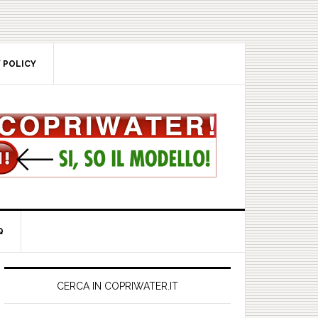
POLICY
rimary
idebar
CERCA IN COPRIWATER.IT