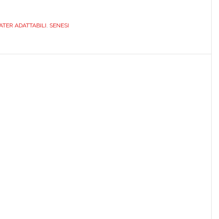
ADATTABILE.
VASCWATJ0000BALZ
ER ADATTABILI
,
SENESI