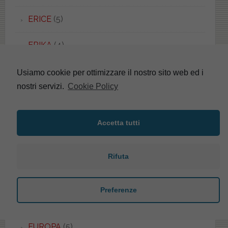
ERICE
(5)
ERIKA
(4)
ESEDRA
(8)
Usiamo cookie per ottimizzare il nostro sito web ed i
nostri servizi.
Cookie Policy
ESEDRA
(1)
ESSENZA
(1)
Accetta tutti
ETHOS
(1)
Rifuta
EURO
(2)
Preferenze
EUROPA
(4)
EUROPA
(5)