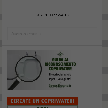
Primary
Sidebar
CERCA IN COPRIWATER.IT
Search
this
website