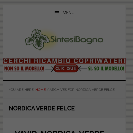
Skip
Skip
Skip
to
to
to
MENU
main
primary
footer
content
sidebar
YOU ARE HERE:
HOME
/
ARCHIVES FOR NORDICA VERDE FELCE
NORDICA VERDE FELCE