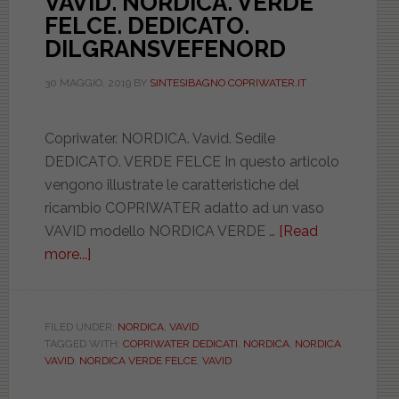
VAVID. NORDICA. VERDE
FELCE. DEDICATO.
DILGRANSVEFENORD
30 MAGGIO, 2019
BY
SINTESIBAGNO COPRIWATER.IT
Copriwater. NORDICA. Vavid. Sedile
DEDICATO. VERDE FELCE In questo articolo
vengono illustrate le caratteristiche del
ricambio COPRIWATER adatto ad un vaso
VAVID modello NORDICA VERDE …
[Read
more...]
about
VAVID.
NORDICA.
VERDE
FILED UNDER:
NORDICA
,
VAVID
TAGGED WITH:
COPRIWATER DEDICATI
,
NORDICA
,
NORDICA
FELCE.
VAVID
,
NORDICA VERDE FELCE
,
VAVID
DEDICATO.
DILGRANSVEFENORD