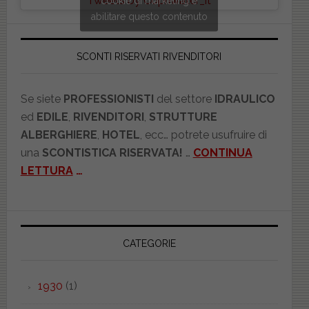
Tweets by Copriwater_it
cookie di marketing e
abilitare questo contenuto
SCONTI RISERVATI RIVENDITORI
Se siete
PROFESSIONISTI
del settore
IDRAULICO
ed
EDILE
,
RIVENDITORI
,
STRUTTURE
ALBERGHIERE
,
HOTEL
, ecc… potrete usufruire di
una
SCONTISTICA RISERVATA!
…
CONTINUA
LETTURA
…
CATEGORIE
1930
(1)