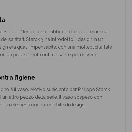
ta
essibile. Non ci sono dubbi, con la serie ceramica
ei sanitari. Starck 3 ha introdotto il design in un
ign era quasi impensabile, con una molteplicità tale
E con un prezzo molto interessante per un vero
ntra l’igiene
 è il vaso. Motivo sufficiente per Philippe Starck
i un altro pezzo della serie. Il vaso sospeso con
osì un elemento inconfondibile di design.