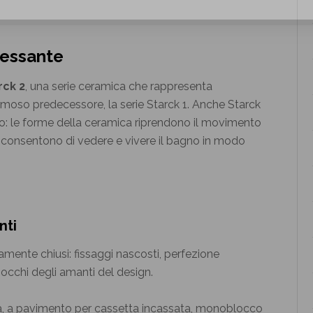
ressante
rck 2
, una serie ceramica che rappresenta
amoso predecessore, la serie Starck 1. Anche Starck
agno: le forme della ceramica riprendono il movimento
i consentono di vedere e vivere il bagno in modo
nti
tamente chiusi: fissaggi nascosti, perfezione
li occhi degli amanti del design.
esa, a pavimento per cassetta incassata, monoblocco