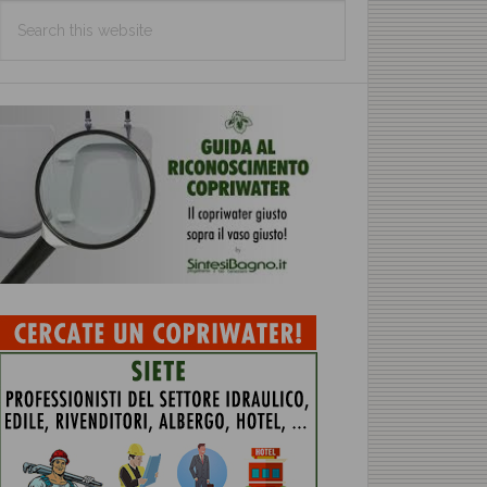
Search
this
website