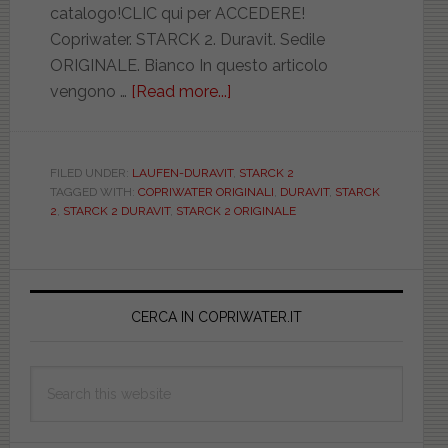
catalogo!CLIC qui per ACCEDERE!
Copriwater. STARCK 2. Duravit. Sedile
ORIGINALE. Bianco In questo articolo
vengono …
[Read more...]
about
DURAVIT.
STARCK
2.
FILED UNDER:
LAUFEN-DURAVIT
,
STARCK 2
TAGGED WITH:
COPRIWATER ORIGINALI
,
DURAVIT
,
STARCK
ORIGINALE.
2
,
STARCK 2 DURAVIT
,
STARCK 2 ORIGINALE
DUR006691XXXSTR2
Primary
Sidebar
CERCA IN COPRIWATER.IT
Search
this
website