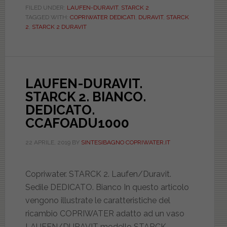
STARCK
FILED UNDER:
LAUFEN-DURAVIT
,
STARCK 2
TAGGED WITH:
COPRIWATER DEDICATI
,
DURAVIT
,
STARCK
2.
2
,
STARCK 2 DURAVIT
BIANCO.
DEDICATO.
UREA.
PLUS.
LAUFEN-DURAVIT.
ICIEU700NORMSRK2
STARCK 2. BIANCO.
DEDICATO.
CCAFOADU1000
22 APRILE, 2019
BY
SINTESIBAGNO COPRIWATER.IT
Copriwater. STARCK 2. Laufen/Duravit.
Sedile DEDICATO. Bianco In questo articolo
vengono illustrate le caratteristiche del
ricambio COPRIWATER adatto ad un vaso
LAUFEN/DURAVIT modello STARCK …