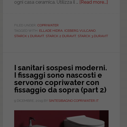
ogni casa ceramica. Utilizza il …
[Read more...]
about
Best
seller
case
FILED UNDER:
COPRIWATER
TAGGED WITH:
ELLADE HIDRA
,
ICEBERG VULCANO
,
ceramich
STARCK 1 DURAVIT
,
STARCK 2 DURAVIT
,
STARCK 3 DURAVIT
le
loro
serie
ceramic
I sanitari sospesi moderni.
e
I fissaggi sono nascosti e
i
servono copriwater con
loro
fissaggio da sopra (part 2)
copriwat
tutti
9 DICEMBRE, 2019
BY
SINTESIBAGNO COPRIWATER.IT
trovati
dal
team