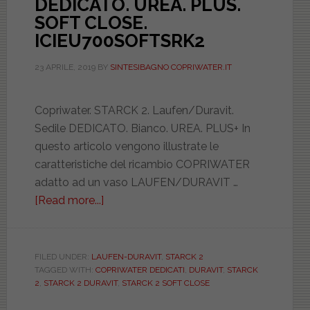
DEDICATO. UREA. PLUS.
SOFT CLOSE.
ICIEU700SOFTSRK2
23 APRILE, 2019
BY
SINTESIBAGNO COPRIWATER.IT
Copriwater. STARCK 2. Laufen/Duravit.
Sedile DEDICATO. Bianco. UREA. PLUS+ In
questo articolo vengono illustrate le
caratteristiche del ricambio COPRIWATER
adatto ad un vaso LAUFEN/DURAVIT …
[Read more...]
about
LAUFEN-
DURAVIT.
STARCK
FILED UNDER:
LAUFEN-DURAVIT
,
STARCK 2
TAGGED WITH:
COPRIWATER DEDICATI
,
DURAVIT
,
STARCK
2.
2
,
STARCK 2 DURAVIT
,
STARCK 2 SOFT CLOSE
BIANCO.
DEDICATO.