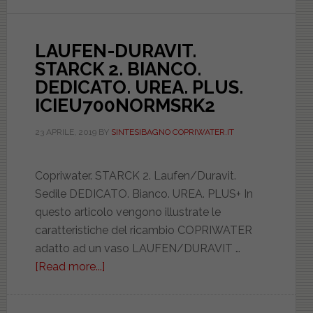
UREA.
PLUS.
LAUFEN-DURAVIT.
SOFT
STARCK 2. BIANCO.
CLOSE.
DEDICATO. UREA. PLUS.
ICIEU700SOFTSRK2
ICIEU700NORMSRK2
23 APRILE, 2019
BY
SINTESIBAGNO COPRIWATER.IT
Copriwater. STARCK 2. Laufen/Duravit.
Sedile DEDICATO. Bianco. UREA. PLUS+ In
questo articolo vengono illustrate le
caratteristiche del ricambio COPRIWATER
adatto ad un vaso LAUFEN/DURAVIT …
[Read more...]
about
LAUFEN-
DURAVIT.