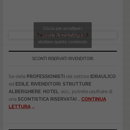
Clicca per accettare i
Tweets by Copriwater_it
cookie di marketing e
abilitare questo contenuto
SCONTI RISERVATI RIVENDITORI
Se siete
PROFESSIONISTI
del settore
IDRAULICO
ed
EDILE
,
RIVENDITORI
,
STRUTTURE
ALBERGHIERE
,
HOTEL
, ecc… potrete usufruire di
una
SCONTISTICA RISERVATA!
…
CONTINUA
LETTURA
…