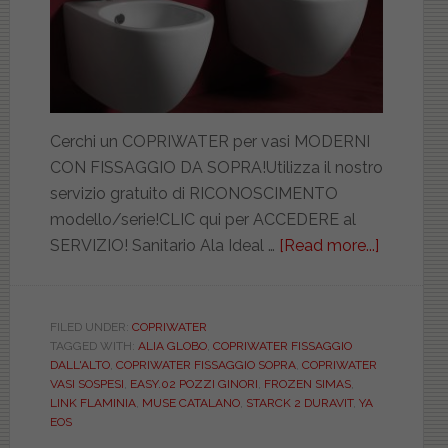
Sintesib
(part
4)
Cerchi un COPRIWATER per vasi MODERNI
CON FISSAGGIO DA SOPRA!Utilizza il nostro
servizio gratuito di RICONOSCIMENTO
modello/serie!CLIC qui per ACCEDERE al
SERVIZIO! Sanitario Ala Ideal …
[Read more...]
about
I
sanitari
sospesi
FILED UNDER:
COPRIWATER
TAGGED WITH:
ALIA GLOBO
,
COPRIWATER FISSAGGIO
moderni.
DALL'ALTO
,
COPRIWATER FISSAGGIO SOPRA
,
COPRIWATER
I
VASI SOSPESI
,
EASY.02 POZZI GINORI
,
FROZEN SIMAS
,
fissaggi
LINK FLAMINIA
,
MUSE CATALANO
,
STARCK 2 DURAVIT
,
YA
EOS
sono