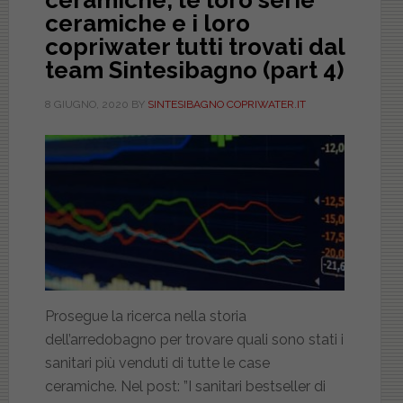
ceramiche, le loro serie
ceramiche e i loro
copriwater tutti trovati dal
team Sintesibagno (part 4)
8 GIUGNO, 2020
BY
SINTESIBAGNO COPRIWATER.IT
Prosegue la ricerca nella storia
dell’arredobagno per trovare quali sono stati i
sanitari più venduti di tutte le case
ceramiche. Nel post: ”I sanitari bestseller di