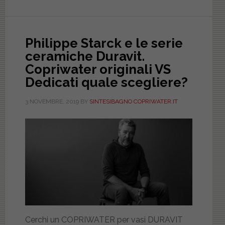
nascosti
e
servono
Philippe Starck e le serie
copriwat
ceramiche Duravit.
con
Copriwater originali VS
fissaggio
Dedicati quale scegliere?
da
sopra
3 NOVEMBRE, 2019
BY
SINTESIBAGNO COPRIWATER.IT
(part
2)
Cerchi un COPRIWATER per vasi DURAVIT