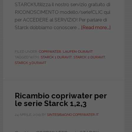
STARCK!Utilizza il nostro servizio gratuito di
RICONOSCIMENTO modello/serie!CLIC qui
per ACCEDERE al SERVIZIO! Per parlare di
Starck dobbiamo conoscere …
[Read more...]
about
Philippe
Starck
e
FILED UNDER:
COPRIWATER
,
LAUFEN-DURAVIT
TAGGED WITH:
STARCK 1 DURAVIT
,
STARCK 2 DURAVIT
,
le
STARCK 3 DURAVIT
serie
ceramich
Duravit.
Copriwate
Ricambio copriwater per
originali
le serie Starck 1,2,3
VS
Dedicati
24 APRILE, 2019
BY
SINTESIBAGNO COPRIWATER.IT
quale
scegliere