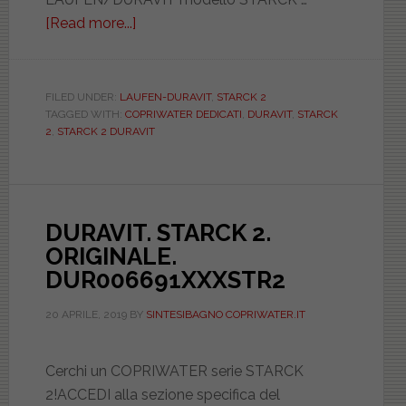
[Read more...]
about
LAUFEN-
DURAVIT.
STARCK
FILED UNDER:
LAUFEN-DURAVIT
,
STARCK 2
TAGGED WITH:
COPRIWATER DEDICATI
,
DURAVIT
,
STARCK
2.
2
,
STARCK 2 DURAVIT
BIANCO.
DEDICATO.
CCAFOADU1000
DURAVIT. STARCK 2.
ORIGINALE.
DUR006691XXXSTR2
20 APRILE, 2019
BY
SINTESIBAGNO COPRIWATER.IT
Cerchi un COPRIWATER serie STARCK
2!ACCEDI alla sezione specifica del