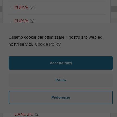
CURVA
(2)
CURVA
(5)
D-CODE
(3)
Usiamo cookie per ottimizzare il nostro sito web ed i
nostri servizi.
Cookie Policy
D-CODE VITAL
(1)
D-STYLE
(1)
Accetta tutti
DAFNE
(3)
Rifuta
DAHLIA
(1)
Preferenze
DAILY
(1)
DANUBIO
(2)