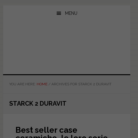
Skip
Skip
Skip
to
to
to
MENU
main
primary
footer
content
sidebar
YOU ARE HERE:
HOME
/
ARCHIVES FOR STARCK 2 DURAVIT
STARCK 2 DURAVIT
Best seller case