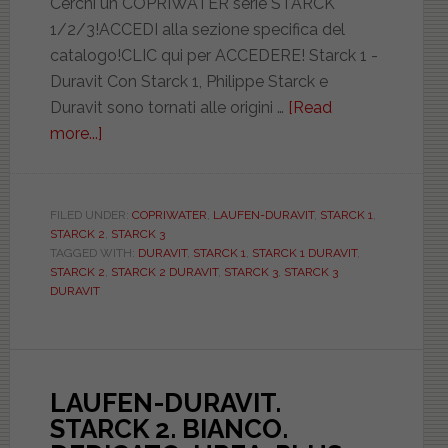
Cerchi un COPRIWATER serie STARCK
1/2/3!ACCEDI alla sezione specifica del
catalogo!CLIC qui per ACCEDERE! Starck 1 -
Duravit Con Starck 1, Philippe Starck e
Duravit sono tornati alle origini …
[Read
more...]
about
Ricambio
copriwater
per
FILED UNDER:
COPRIWATER
,
LAUFEN-DURAVIT
,
STARCK 1
,
STARCK 2
,
STARCK 3
le
TAGGED WITH:
DURAVIT
,
STARCK 1
,
STARCK 1 DURAVIT
,
serie
STARCK 2
,
STARCK 2 DURAVIT
,
STARCK 3
,
STARCK 3
Starck
DURAVIT
1,2,3
LAUFEN-DURAVIT.
STARCK 2. BIANCO.