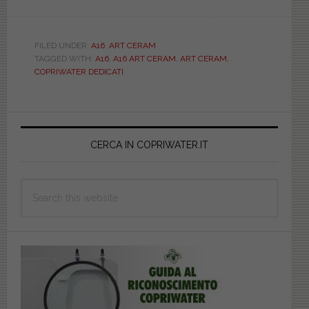
ART
CERAM.
A16.
FILED UNDER:
A16
,
ART CERAM
TAGGED WITH:
A16
,
A16 ART CERAM
,
ART CERAM
,
BIANCO.
COPRIWATER DEDICATI
DEDICATO.
DUROPLAST.
DILMIA0000
Primary
Sidebar
CERCA IN COPRIWATER.IT
Search
this
website