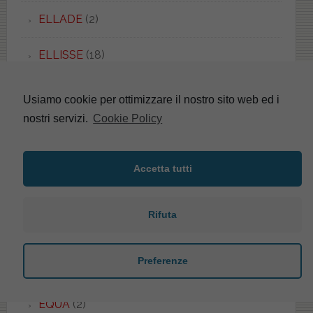
ELLADE
(2)
ELLISSE
(18)
ELLISSE PIU'
(2)
Usiamo cookie per ottimizzare il nostro sito web ed i
nostri servizi.
Cookie Policy
ELLISSE UNI
(1)
EMBASSY
(1)
Accetta tutti
EMILIA
(5)
Rifuta
EOS
(48)
Preferenze
EPOCA
(3)
EQUA
(2)