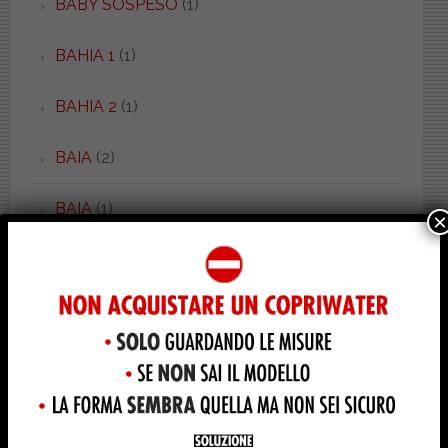
BABY SOSPESO
(1)
BAHIA 1
(1)
BAHIA 2
(1)
BAIA
(2)
BAIA
(1)
×
BALZANA
(2)
BAMBY
(1)
BELLA EPOQUE
(8)
BELLE ARTI
(1)