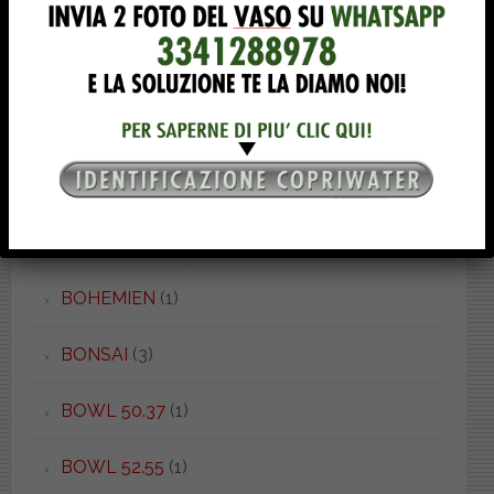
BELLINI
(1)
BETA
(4)
BIARRIZ
(1)
BIT
(1)
BOHEME
(2)
BOHEMIEN
(1)
BONSAI
(3)
BOWL 50.37
(1)
BOWL 52.55
(1)