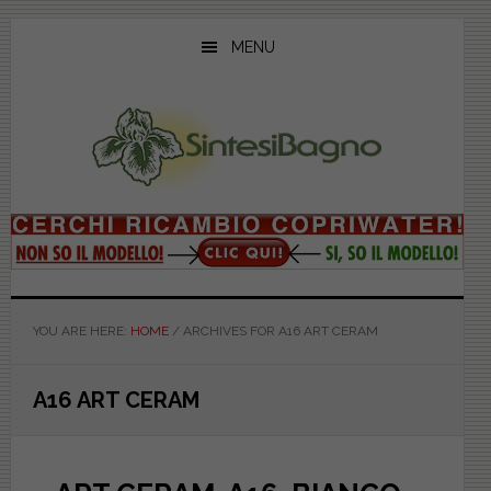
Skip
Skip
Skip
to
to
to
MENU
main
primary
footer
content
sidebar
YOU ARE HERE:
HOME
/
ARCHIVES FOR A16 ART CERAM
A16 ART CERAM