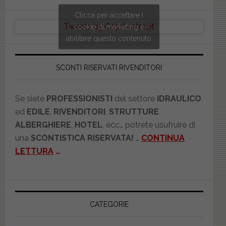
Clicca per accettare i
Tweets by Copriwater_it
cookie di marketing e
abilitare questo contenuto
SCONTI RISERVATI RIVENDITORI
Se siete
PROFESSIONISTI
del settore
IDRAULICO
ed
EDILE
,
RIVENDITORI
,
STRUTTURE
ALBERGHIERE
,
HOTEL
, ecc… potrete usufruire di
una
SCONTISTICA RISERVATA!
…
CONTINUA
LETTURA
…
CATEGORIE