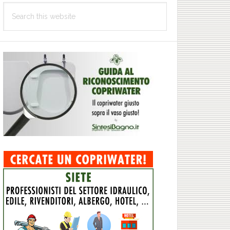
Search
this
website