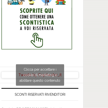
Clicca per accettare i
Tweets by Copriwater_it
cookie di marketing e
abilitare questo contenuto
SCONTI RISERVATI RIVENDITORI