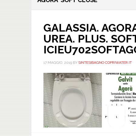
AGORA' SOFT CLOSE
GALASSIA. AGORA’
UREA. PLUS. SOFT
ICIEU702SOFTAG
17 MAGGIO, 2019
BY
SINTESIBAGNO COPRIWATER.IT