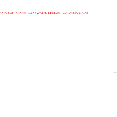
BIANCO.
DEDICATO.
RA' SOFT CLOSE
,
COPRIWATER DEDICATI
,
GALASSIA-GALVIT
UREA.
PLUS.
SOFT
CLOSE.
ICIEU702SOFTAGOR