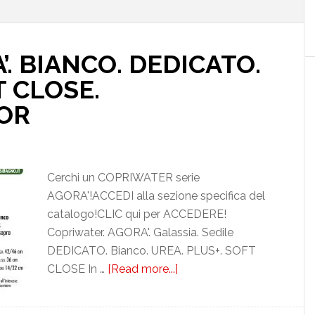
. BIANCO. DEDICATO.
 CLOSE.
OR
Cerchi un COPRIWATER serie
AGORA'!ACCEDI alla sezione specifica del
catalogo!CLIC qui per ACCEDERE!
Copriwater. AGORA'. Galassia. Sedile
DEDICATO. Bianco. UREA. PLUS+. SOFT
CLOSE In …
[Read more...]
about
GALASSIA.
AGORA’.