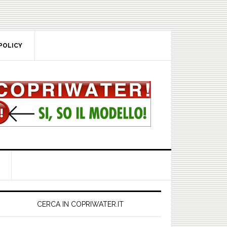
POLICY
rimary
idebar
CERCA IN COPRIWATER.IT