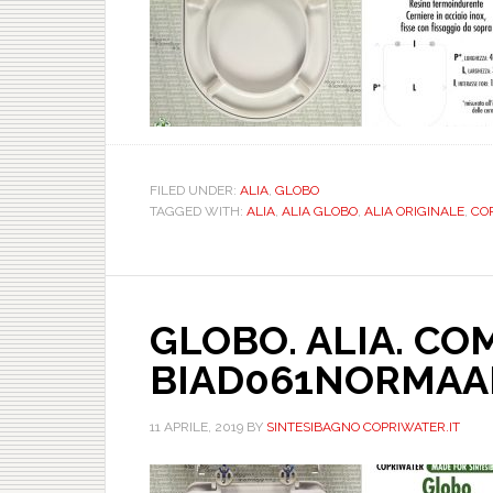
FILED UNDER:
ALIA
,
GLOBO
TAGGED WITH:
ALIA
,
ALIA GLOBO
,
ALIA ORIGINALE
,
COP
GLOBO. ALIA. COM
BIAD061NORMAA
11 APRILE, 2019
BY
SINTESIBAGNO COPRIWATER.IT