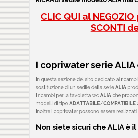
RICAMBI sedile modello ALIA ma
CLIC QUI al NEGOZIO p
SCONTI d
I copriwater serie ALI
In questa sezione del sito dedicato ai ricambi 
sostituzione di un sedile della serie
ALIA
prod
I ricambi per la tavoletta wc
ALIA
che proponi
modelli di tipo
ADATTABILE
/
COMPATIBILE
a
Inoltre i copriwater possono essere realizzati 
Non siete sicuri che
ALIA
è il