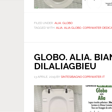
FILED UNDER:
ALIA
,
GLOBO
TAGGED WITH:
ALIA
,
ALIA GLOBO
,
COPRIWATER DEDICA
GLOBO. ALIA. BIA
DILALIAGBIEU
13 APRILE, 2019
BY
SINTESIBAGNO COPRIWATER.IT