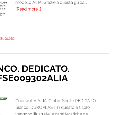
modello ALIA. Grazie a questa guida …
[Read more...]
about
GLOBO.
ALIA.
BIANCO.
DEDICATO.
TI
,
GLOBO
DILALIAGBIEU
NCO. DEDICATO.
FSE009302ALIA
Copriwater. ALIA. Globo. Sedile DEDICATO.
Bianco. DUROPLAST In questo articolo
vengono illustrate le caratteristiche del