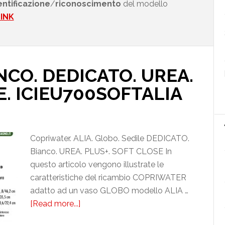
dentificazione
/
riconoscimento
del modello
LINK
NCO. DEDICATO. UREA.
E. ICIEU700SOFTALIA
Copriwater. ALIA. Globo. Sedile DEDICATO.
Bianco. UREA. PLUS+. SOFT CLOSE In
questo articolo vengono illustrate le
caratteristiche del ricambio COPRIWATER
adatto ad un vaso GLOBO modello ALIA …
[Read more...]
about
GLOBO.