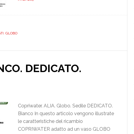
GLOBO.
ALIA.
BIANCO.
DEDICATO.
TI
,
GLOBO
UREA.
PLUS.
ICIEU700NORMALIA
NCO. DEDICATO.
Copriwater. ALIA. Globo. Sedile DEDICATO.
Bianco In questo articolo vengono illustrate
le caratteristiche del ricambio
COPRIWATER adatto ad un vaso GLOBO