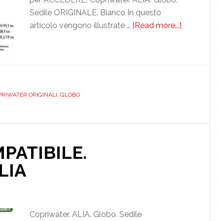
Sedile ORIGINALE. Bianco In questo
articolo vengono illustrate …
[Read more...]
about
GLOBO.
ALIA.
ORIGINAL
OBOAL01
RIWATER ORIGINALI
,
GLOBO
PATIBILE.
LIA
Copriwater. ALIA. Globo. Sedile