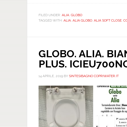
FILED UNDER:
ALIA
,
GLOBO
TAGGED WITH:
ALIA
,
ALIA GLOBO
,
ALIA SOFT CLOSE
,
C
GLOBO. ALIA. BIA
PLUS. ICIEU700
14 APRILE, 2019
BY
SINTESIBAGNO COPRIWATER.IT