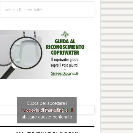
Search
this
website
Clicca per accettare i
Tweets by Copriwater_it
cookie di marketing e
abilitare questo contenuto