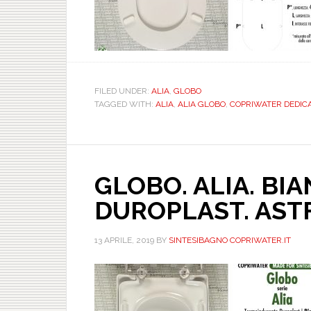
FILED UNDER:
ALIA
,
GLOBO
TAGGED WITH:
ALIA
,
ALIA GLOBO
,
COPRIWATER DEDICA
GLOBO. ALIA. BIA
DUROPLAST. AST
13 APRILE, 2019
BY
SINTESIBAGNO COPRIWATER.IT