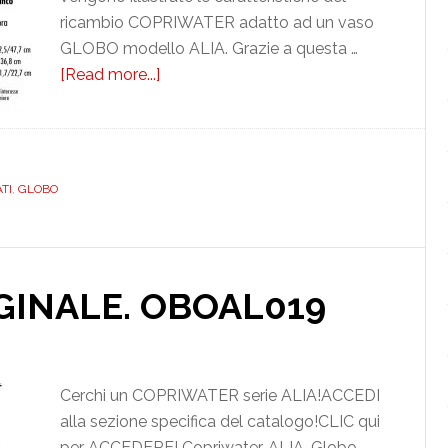
ricambio COPRIWATER adatto ad un vaso
GLOBO modello ALIA. Grazie a questa …
[Read more...]
about
GLOBO.
ALIA.
BIANCO.
DEDICATO.
TI
,
GLOBO
DUROPLAST.
ASTFSE009302ALIA
IGINALE. OBOAL019
Cerchi un COPRIWATER serie ALIA!ACCEDI
alla sezione specifica del catalogo!CLIC qui
per ACCEDERE! Copriwater. ALIA. Globo.