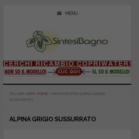
Skip
Skip
Skip
to
to
to
MENU
main
primary
footer
content
sidebar
YOU ARE HERE:
HOME
/
ARCHIVES FOR ALPINA GRIGIO
SUSSURRATO
ALPINA GRIGIO SUSSURRATO