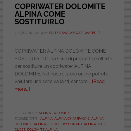
COPRIWATER DOLOMITE
ALPINA COME
SOSTITUIRLO
30 GIUGNO, 2019
BY
SINTESIBAGNO COPRIWATER.IT
COPRIWATER ALPINA DOLOMITE COME
SOSTITUIRLO Una serie di proposte e offerte
per sostituire un copriwater ALPINA
DOLOMITE. Nel nostro store online potrete
valutare una serie varianti, sempre …
[Read
more...]
about
COPRIWATER
DOLOMITE
ALPINA
FILED UNDER:
ALPINA
,
DOLOMITE
TAGGED WITH:
ALPINA
,
ALPINA CHAMPAGNE
,
ALPINA
COME
DOLOMITE
,
ALPINA GRIGIO SUSSURRATO
,
ALPINA SOFT
SOSTITUIRLO
CLOSE
,
DOLOMITE ALPINA