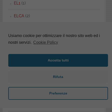
EL1
(1)
ELCA
(2)
ELEGANT
(1)
Usiamo cookie per ottimizzare il nostro sito web ed i
ELENA
(4)
nostri servizi.
Cookie Policy
ELIOS
(5)
Accetta tutti
ELIVAS
(1)
Rifuta
ELLADE
(2)
ELLISSE
(18)
Preferenze
ELLISSE PIU'
(2)