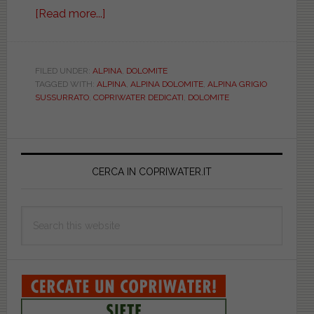
[Read more...]
about
DOLOMITE.
ALPINA.
GRIGIO
FILED UNDER:
ALPINA
,
DOLOMITE
TAGGED WITH:
ALPINA
,
ALPINA DOLOMITE
,
ALPINA GRIGIO
SUSSURRATO.
SUSSURRATO
,
COPRIWATER DEDICATI
,
DOLOMITE
DEDICATO.
DILALPQUGRSUALPI
Primary
Sidebar
CERCA IN COPRIWATER.IT
Search
this
website