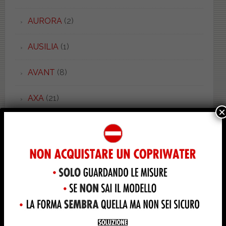
AURORA
(2)
AUSILIA
(1)
AVANT
(8)
AXA
(21)
×
AXA 2
(4)
AXA ONE
(3)
AZZURRA
(53)
BABY SOSPESO
(1)