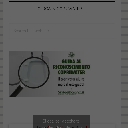
Primary
Sidebar
CERCA IN COPRIWATER.IT
Search
this
website
Clicca per accettare i
Tweets by Copriwater_it
cookie di marketing e