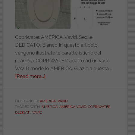
Copriwater. AMERICA. Vavid. Sedile
DEDICATO. Bianco In questo articolo
vengono illustrate le caratteristiche del
ricambio COPRIWATER adatto ad un vaso
VAVID modello AMERICA. Grazie a questa …
[Read more...]
about
VAVID.
AMERICA.
BIANCO.
FILED UNDER:
AMERICA
,
VAVID
TAGGED WITH:
AMERICA
,
AMERICA VAVID
,
COPRIWATER
DEDICATO.
DEDICATI
,
VAVID
CCAFOAVA0200