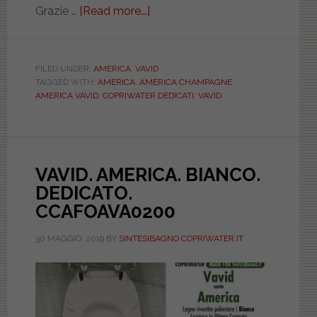
Grazie …
[Read more...]
about
VAVID.
AMERICA.
CHAMPAGNE.
FILED UNDER:
AMERICA
,
VAVID
TAGGED WITH:
AMERICA
,
AMERICA CHAMPAGNE
,
DEDICATO.
AMERICA VAVID
,
COPRIWATER DEDICATI
,
VAVID
DILAMERICHMP
VAVID. AMERICA. BIANCO.
DEDICATO.
CCAFOAVA0200
30 MAGGIO, 2019
BY
SINTESIBAGNO COPRIWATER.IT