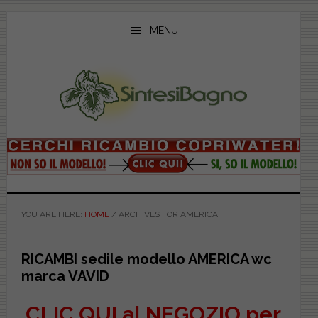
Skip
Skip
Skip
to
to
to
MENU
main
primary
footer
content
sidebar
YOU ARE HERE:
HOME
/
ARCHIVES FOR AMERICA
RICAMBI sedile modello AMERICA wc
marca VAVID
CLIC QUI al NEGOZIO per