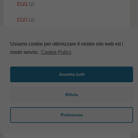
EGG
(2)
EGO
(2)
EL1
(1)
Usiamo cookie per ottimizzare il nostro sito web ed i
ELCA
(2)
nostri servizi.
Cookie Policy
ELEGANT
(1)
Accetta tutti
ELENA
(4)
Rifuta
ELIOS
(5)
ELIVAS
(1)
Preferenze
ELLADE
(2)