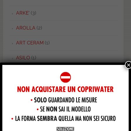
ARKE'
(3)
AROLLA
(2)
ART CERAM
(1)
ASILO
(1)
×
ASOLO
(3)
ASSOLUTO
(1)
ASTER
(3)
ASTRA
(28)