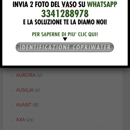
ASTRA PIU'
(3)
ASTRO
(9)
ASTRO
(5)
ATENA
(1)
AURA
(1)
AURORA
(2)
AUSILIA
(1)
AVANT
(8)
AXA
(21)