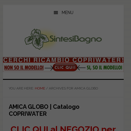
Skip
Skip
Skip
to
to
to
MENU
main
primary
footer
content
sidebar
YOU ARE HERE:
HOME
/
ARCHIVES FOR AMICA GLOBO
AMICA GLOBO | Catalogo
COPRIWATER
CLIC QUI al NEGOZIO per