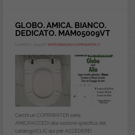
loro
copriwater
più
GLOBO. AMICA. BIANCO.
larghi?
DEDICATO. MAM05009VT
Da
che
13 APRILE, 2019
BY
SINTESIBAGNO COPRIWATER.IT
misura
un
sedile
wc
è
fuori
standard?
(part
1)
Cerchi un COPRIWATER serie
AMICA!ACCEDI alla sezione specifica del
catalogo!CLIC qui per ACCEDERE!