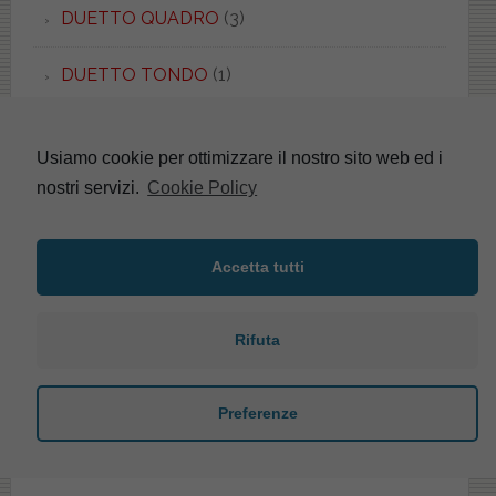
DUETTO QUADRO
(3)
DUETTO TONDO
(1)
DURAPLUS
(8)
Usiamo cookie per ottimizzare il nostro sito web ed i
DURASTYLE
(1)
nostri servizi.
Cookie Policy
E-LINE
(4)
Accetta tutti
EASY.02
(5)
Rifuta
EBLA
(2)
ECO
(2)
Preferenze
EDGE
(1)