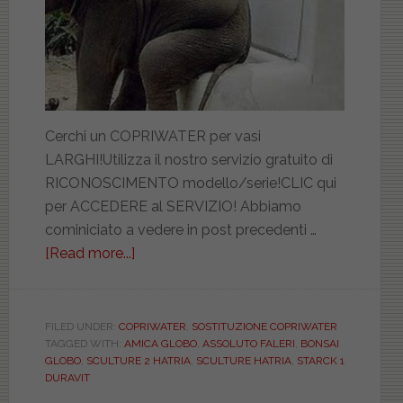
Cerchi un COPRIWATER per vasi
LARGHI!Utilizza il nostro servizio gratuito di
RICONOSCIMENTO modello/serie!CLIC qui
per ACCEDERE al SERVIZIO! Abbiamo
cominiciato a vedere in post precedenti …
[Read more...]
about
Quali
sono
i
FILED UNDER:
COPRIWATER
,
SOSTITUZIONE COPRIWATER
TAGGED WITH:
AMICA GLOBO
,
ASSOLUTO FALERI
,
BONSAI
sanitari
GLOBO
,
SCULTURE 2 HATRIA
,
SCULTURE HATRIA
,
STARCK 1
e
DURAVIT
i