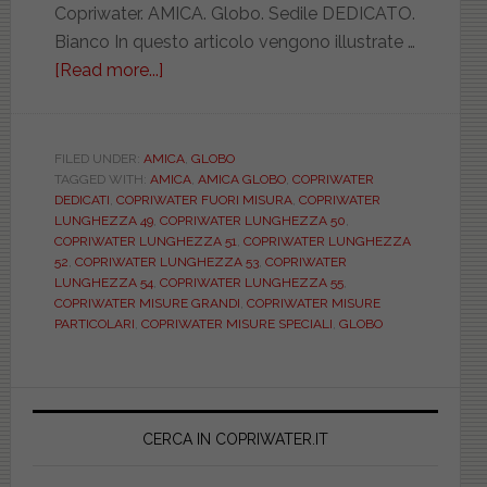
Copriwater. AMICA. Globo. Sedile DEDICATO.
Bianco In questo articolo vengono illustrate …
[Read more...]
about
GLOBO.
AMICA.
BIANCO.
FILED UNDER:
AMICA
,
GLOBO
TAGGED WITH:
AMICA
,
AMICA GLOBO
,
COPRIWATER
DEDICATO.
DEDICATI
,
COPRIWATER FUORI MISURA
,
COPRIWATER
MAM05009VT
LUNGHEZZA 49
,
COPRIWATER LUNGHEZZA 50
,
COPRIWATER LUNGHEZZA 51
,
COPRIWATER LUNGHEZZA
52
,
COPRIWATER LUNGHEZZA 53
,
COPRIWATER
LUNGHEZZA 54
,
COPRIWATER LUNGHEZZA 55
,
COPRIWATER MISURE GRANDI
,
COPRIWATER MISURE
PARTICOLARI
,
COPRIWATER MISURE SPECIALI
,
GLOBO
Primary
Sidebar
CERCA IN COPRIWATER.IT