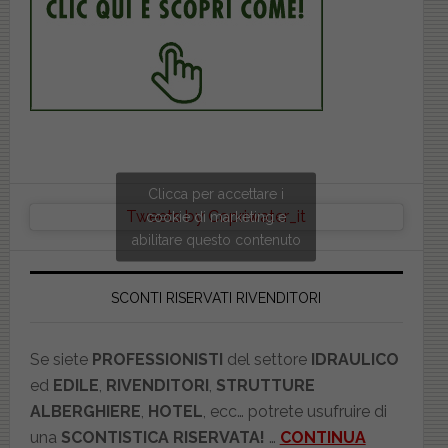
Clicca per accettare i
Tweets by Copriwater_it
cookie di marketing e
abilitare questo contenuto
SCONTI RISERVATI RIVENDITORI
Se siete
PROFESSIONISTI
del settore
IDRAULICO
ed
EDILE
,
RIVENDITORI
,
STRUTTURE
ALBERGHIERE
,
HOTEL
, ecc… potrete usufruire di
una
SCONTISTICA RISERVATA!
…
CONTINUA