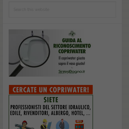
Search
this
website