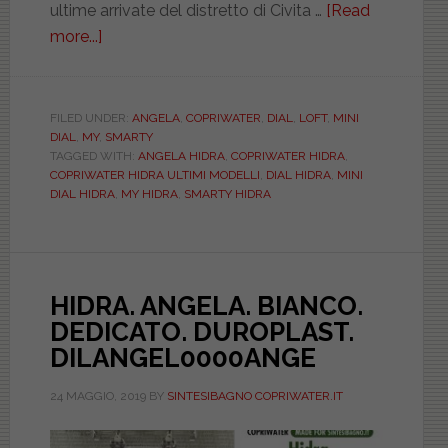
ultime arrivate del distretto di Civita …
[Read
more...]
about
Hidra
ceramiche.
Le
FILED UNDER:
ANGELA
,
COPRIWATER
,
DIAL
,
LOFT
,
MINI
DIAL
,
MY
,
SMARTY
forme
TAGGED WITH:
ANGELA HIDRA
,
COPRIWATER HIDRA
,
dei
COPRIWATER HIDRA ULTIMI MODELLI
,
DIAL HIDRA
,
MINI
sanitari
DIAL HIDRA
,
MY HIDRA
,
SMARTY HIDRA
del
nuovo
millennio
e
HIDRA. ANGELA. BIANCO.
i
DEDICATO. DUROPLAST.
loro
DILANGEL0000ANGE
copriwater
24 MAGGIO, 2019
BY
SINTESIBAGNO COPRIWATER.IT