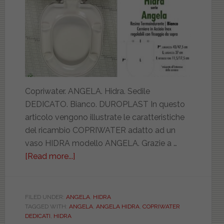
Copriwater. ANGELA. Hidra. Sedile
DEDICATO. Bianco. DUROPLAST In questo
articolo vengono illustrate le caratteristiche
del ricambio COPRIWATER adatto ad un
vaso HIDRA modello ANGELA. Grazie a …
[Read more...]
about
HIDRA.
ANGELA.
BIANCO.
FILED UNDER:
ANGELA
,
HIDRA
TAGGED WITH:
ANGELA
,
ANGELA HIDRA
,
COPRIWATER
DEDICATO.
DEDICATI
,
HIDRA
DUROPLAST.