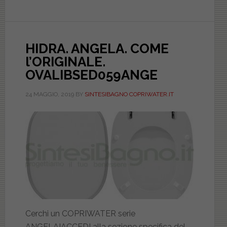
DILANGEL0000ANGE
HIDRA. ANGELA. COME
l’ORIGINALE.
OVALIBSED059ANGE
24 MAGGIO, 2019
BY
SINTESIBAGNO COPRIWATER.IT
Cerchi un COPRIWATER serie
ANGELA!ACCEDI alla sezione specifica del