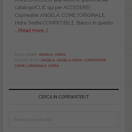
catalogo!CLIC qui per ACCEDERE!
Copriwater. ANGELA. COME l'ORIGINALE.
Hidra. Sedile COMPATIBILE. Bianco In questo
…
[Read more...]
about
HIDRA.
ANGELA.
COME
FILED UNDER:
ANGELA
,
HIDRA
TAGGED WITH:
ANGELA
,
ANGELA HIDRA
,
COPRIWATER
l’ORIGINALE.
COME L'ORIGINALE
,
HIDRA
OVALIBSED059ANGE
Primary
Sidebar
CERCA IN COPRIWATER.IT
Search
this
website