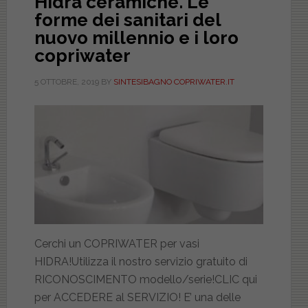
Hidra ceramiche. Le
forme dei sanitari del
nuovo millennio e i loro
copriwater
5 OTTOBRE, 2019
BY
SINTESIBAGNO COPRIWATER.IT
Cerchi un COPRIWATER per vasi
HIDRA!Utilizza il nostro servizio gratuito di
RICONOSCIMENTO modello/serie!CLIC qui
per ACCEDERE al SERVIZIO! E’ una delle