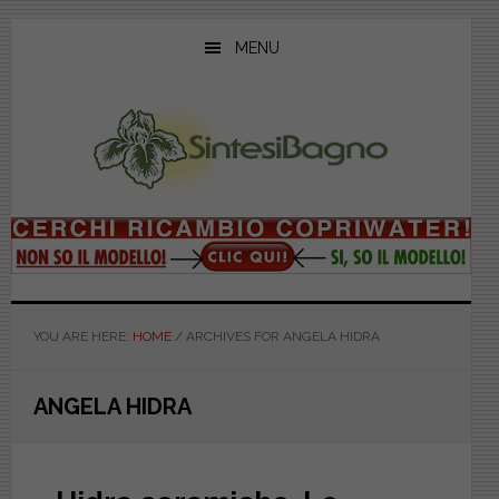
Skip
Skip
Skip
to
to
to
MENU
main
primary
footer
content
sidebar
YOU ARE HERE:
HOME
/
ARCHIVES FOR ANGELA HIDRA
ANGELA HIDRA