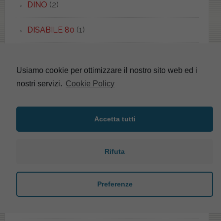
DINO
(2)
DISABILE 80
(1)
DISEGNO CERAMICA
(3)
Usiamo cookie per ottimizzare il nostro sito web ed i
DIVA
(1)
nostri servizi.
Cookie Policy
DIVINA
(1)
Accetta tutti
DOLCEVITA
(2)
Rifuta
DOLOMITE
(116)
DONATELLO
(5)
Preferenze
DORECA
(1)