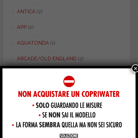
ANTICA
(2)
APP
(2)
AQUATONDA
(1)
ARCADE/OLD ENGLAND
(2)
×
ARCHEA
(2)
ARCHITEC
(3)
ARENA
(3)
ARETUSA
(17)
ARETUSINA
(5)