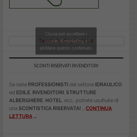
Clicca per accettare i
Tweets by Copriwater_it
cookie di marketing e
abilitare questo contenuto
SCONTI RISERVATI RIVENDITORI
Se siete
PROFESSIONISTI
del settore
IDRAULICO
ed
EDILE
,
RIVENDITORI
,
STRUTTURE
ALBERGHIERE
,
HOTEL
, ecc… potrete usufruire di
una
SCONTISTICA RISERVATA!
…
CONTINUA
LETTURA
…