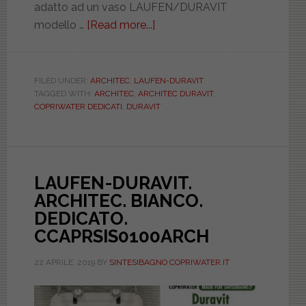
adatto ad un vaso LAUFEN/DURAVIT
modello …
[Read more...]
about
LAUFEN/DURAVIT.
ARCHITEC.
BIANCO.
FILED UNDER:
ARCHITEC
,
LAUFEN-DURAVIT
TAGGED WITH:
ARCHITEC
,
ARCHITEC DURAVIT
,
DEDICATO.
COPRIWATER DEDICATI
,
DURAVIT
DUROPLAST.
ASTFSE167702ARCH
LAUFEN-DURAVIT.
ARCHITEC. BIANCO.
DEDICATO.
CCAPRSIS0100ARCH
22 APRILE, 2019
BY
SINTESIBAGNO COPRIWATER.IT