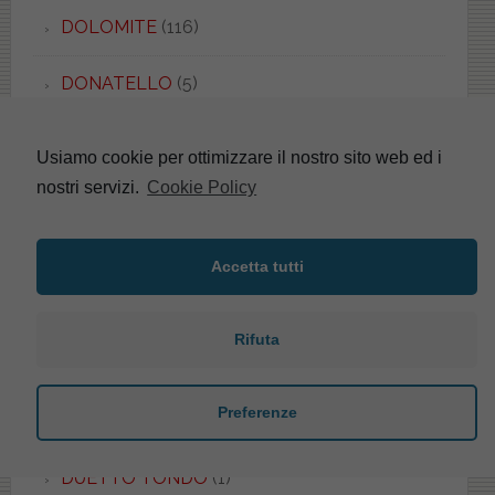
DOLOMITE
(116)
DONATELLO
(5)
DORECA
(1)
Usiamo cookie per ottimizzare il nostro sito web ed i
nostri servizi.
Cookie Policy
DORICA
(4)
DREAM
(1)
Accetta tutti
DUCCIO
(6)
Rifuta
DUEMILA
(1)
Preferenze
DUETTO QUADRO
(3)
DUETTO TONDO
(1)