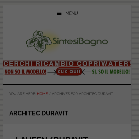
Skip
Skip
Skip
to
to
to
MENU
main
primary
footer
content
sidebar
YOU ARE HERE:
HOME
/
ARCHIVES FOR ARCHITEC DURAVIT
ARCHITEC DURAVIT