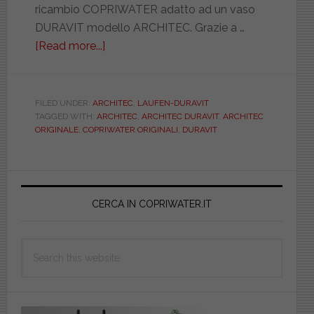
ricambio COPRIWATER adatto ad un vaso
DURAVIT modello ARCHITEC. Grazie a …
[Read more...]
about
DURAVIT.
ARCHITEC.
ORIGINALE.
FILED UNDER:
ARCHITEC
,
LAUFEN-DURAVIT
TAGGED WITH:
ARCHITEC
,
ARCHITEC DURAVIT
,
ARCHITEC
DUR0069610000
ORIGINALE
,
COPRIWATER ORIGINALI
,
DURAVIT
Primary
Sidebar
CERCA IN COPRIWATER.IT
Search
this
website