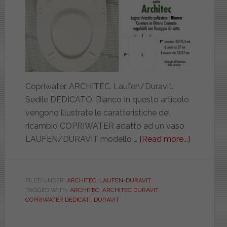
Copriwater. ARCHITEC. Laufen/Duravit.
Sedile DEDICATO. Bianco In questo articolo
vengono illustrate le caratteristiche del
ricambio COPRIWATER adatto ad un vaso
LAUFEN/DURAVIT modello …
[Read more...]
about
LAUFEN-
DURAVIT.
ARCHITE
FILED UNDER:
ARCHITEC
,
LAUFEN-DURAVIT
TAGGED WITH:
ARCHITEC
,
ARCHITEC DURAVIT
,
BIANCO.
COPRIWATER DEDICATI
,
DURAVIT
DEDICAT
CCAPRSI